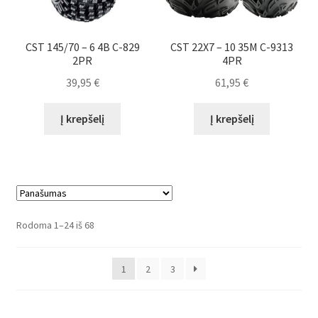
CST 145/70 – 6 4B C-829
CST 22X7 – 10 35M C-9313
2PR
4PR
39,95
€
61,95
€
Į krepšelį
Į krepšelį
Rūšiuojama
Rodoma 1–24 iš 68
pagal
populiarumą
1
2
3