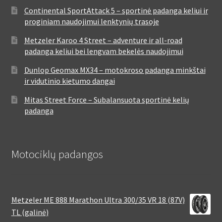
Continental SportAttack 5 – sportinė padanga keliui ir
proginiam naudojimui lenktynių trasoje
Metzeler Karoo 4 Street – adventure ir all-road
padanga keliui bei lengvam bekelės naudojimui
Dunlop Geomax MX34 – motokroso padanga minkštai
ir vidutinio kietumo dangai
Mitas Street Force – Subalansuota sportinė kelių
padanga
Motociklų padangos
Metzeler ME 888 Marathon Ultra 300/35 VR 18 (87V)
TL (galinė)