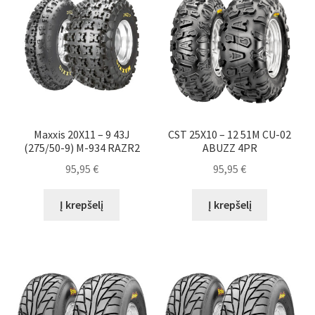
Maxxis 20X11 – 9 43J
CST 25X10 – 12 51M CU-02
(275/50-9) M-934 RAZR2
ABUZZ 4PR
95,95
€
95,95
€
Į krepšelį
Į krepšelį