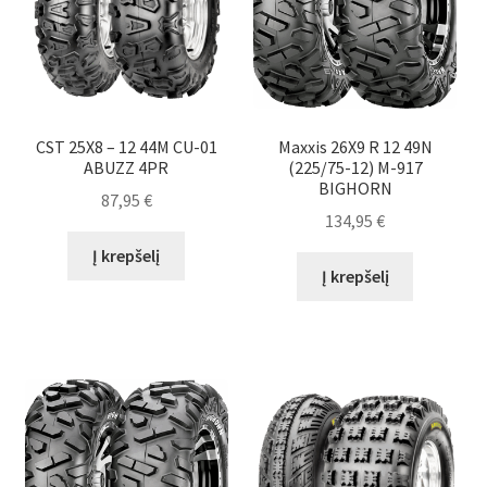
CST 25X8 – 12 44M CU-01
Maxxis 26X9 R 12 49N
ABUZZ 4PR
(225/75-12) M-917
BIGHORN
87,95
€
134,95
€
Į krepšelį
Į krepšelį