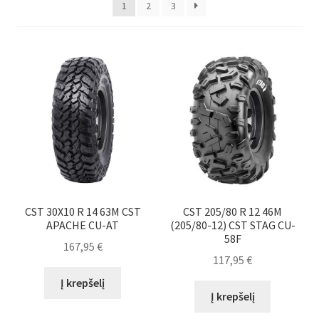
1
2
3
Išskleist
Brand
sub-
menu
Kontaktai
CST 30X10 R 14 63M CST
CST 205/80 R 12 46M
APACHE CU-AT
(205/80-12) CST STAG CU-
58F
167,95
€
117,95
€
Į krepšelį
Į krepšelį