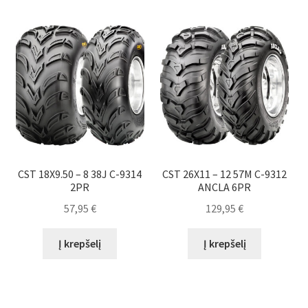
CST 18X9.50 – 8 38J C-9314
CST 26X11 – 12 57M C-9312
2PR
ANCLA 6PR
57,95
€
129,95
€
Į krepšelį
Į krepšelį