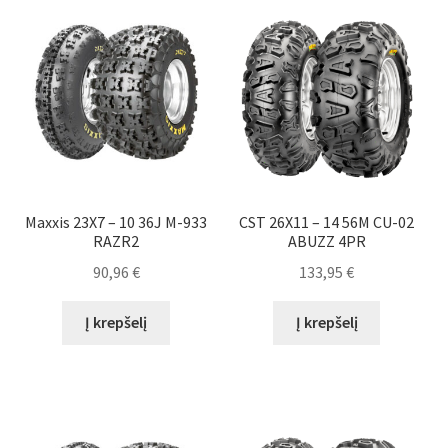
Maxxis 23X7 – 10 36J M-933
CST 26X11 – 14 56M CU-02
RAZR2
ABUZZ 4PR
90,96
€
133,95
€
Į krepšelį
Į krepšelį