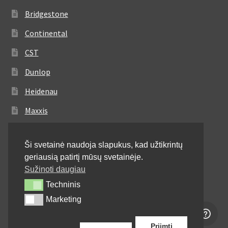
Bridgestone
Continental
CST
Dunlop
Heidenau
Maxxis
Metzeler
Ši svetainė naudoja slapukus, kad užtikrintų
Michelin
geriausią patirtį mūsų svetainėje.
Mitas
Sužinoti daugiau
Techninis
Techninis
Pirelli
Marketing
Marketing
Shinko
Priimti