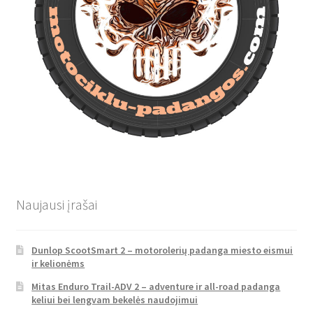
Naujausi įrašai
Dunlop ScootSmart 2 – motorolerių padanga miesto eismui
ir kelionėms
Mitas Enduro Trail-ADV 2 – adventure ir all-road padanga
keliui bei lengvam bekelės naudojimui