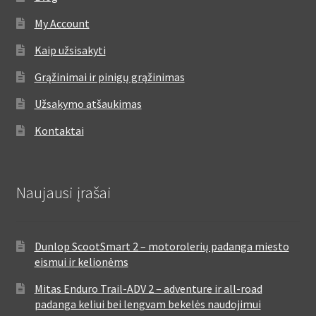
My Account
Kaip užsisakyti
Grąžinimai ir pinigų grąžinimas
Užsakymo atšaukimas
Kontaktai
Naujausi įrašai
Dunlop ScootSmart 2 – motorolerių padanga miesto
eismui ir kelionėms
Mitas Enduro Trail-ADV 2 – adventure ir all-road
padanga keliui bei lengvam bekelės naudojimui