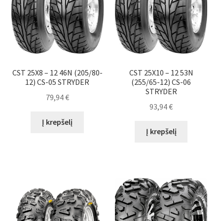
CST 25X8 – 12 46N (205/80-
CST 25X10 – 12 53N
12) CS-05 STRYDER
(255/65-12) CS-06
STRYDER
79,94
€
93,94
€
Į krepšelį
Į krepšelį