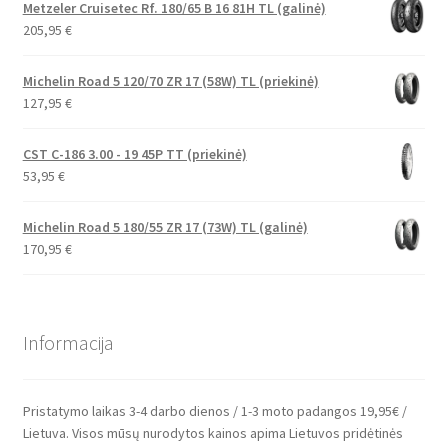
Metzeler Cruisetec Rf. 180/65 B 16 81H TL (galinė)
205,95
€
Michelin Road 5 120/70 ZR 17 (58W) TL (priekinė)
127,95
€
CST C-186 3.00 - 19 45P TT (priekinė)
53,95
€
Michelin Road 5 180/55 ZR 17 (73W) TL (galinė)
170,95
€
Informacija
Pristatymo laikas 3-4 darbo dienos / 1-3 moto padangos 19,95€ /
Lietuva. Visos mūsų nurodytos kainos apima Lietuvos pridėtinės