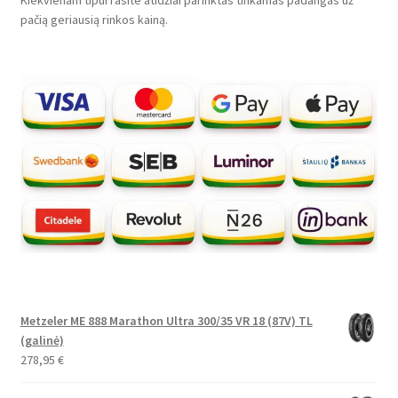
Kiekvienam tipui rasite atidžiai parinktas tinkamas padangas už
pačią geriausią rinkos kainą.
Metzeler ME 888 Marathon Ultra 300/35 VR 18 (87V) TL
(galinė)
278,95
€