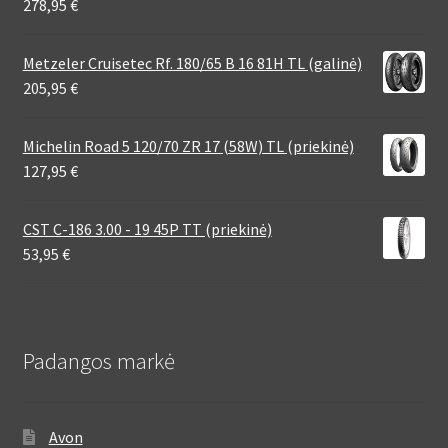
278,95
€
Metzeler Cruisetec Rf. 180/65 B 16 81H TL (galinė)
205,95
€
Michelin Road 5 120/70 ZR 17 (58W) TL (priekinė)
127,95
€
CST C-186 3.00 - 19 45P TT (priekinė)
53,95
€
Padangos markė
Avon