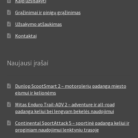
Kaip užsisakyti
Grąžinimai ir pinigų grąžinimas
Užsakymo atšaukimas
Kontaktai
Naujausi įrašai
Dunlop ScootSmart 2 – motorolerių padanga miesto
eismui ir kelionėms
Mitas Enduro Trail-ADV 2 – adventure ir all-road
padanga keliui bei lengvam bekelės naudojimui
Continental SportAttack 5 – sportinė padanga keliui ir
proginiam naudojimui lenktynių trasoje