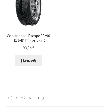
Continental Escape 90/90
– 21 54S TT (priekinė)
93,94
€
Į krepšelį
Leškoti MC padangų