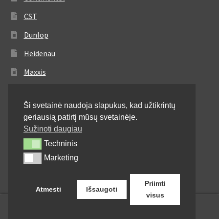
CST
Dunlop
Heidenau
Maxxis
Metzeler
Ši svetainė naudoja slapukus, kad užtikrintų
Michelin
geriausią patirtį mūsų svetainėje.
Mitas
Sužinoti daugiau
Techninis
Techninis
Pirelli
Marketing
Marketing
Shinko
Priimti
Atmesti
Išsaugoti
visus
0
Ieškoti:
Ieškoti