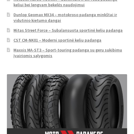
keliui bei lengvam bekelės naudojimui
Dunlop Geomax MX34 – motokroso padanga minkštai ir
vidutinio kietumo dangai
Mitas Street Force – Subalansuota sportinė kelių padanga
CST CM-NK01 – Moderni sportinė kelių padanga
Maxxis MA-ST3 – Sport-touring padanga su geru sukibimu
įvairiomis sąlygomis