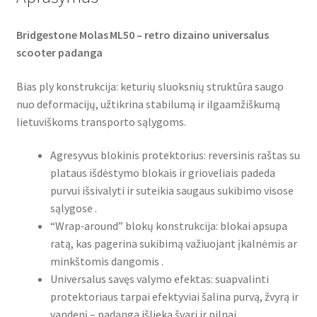
Bridgestone Molas ML50 – retro dizaino universalus
scooter padanga
Bias ply konstrukcija: keturių sluoksnių struktūra saugo
nuo deformacijų, užtikrina stabilumą ir ilgaamžiškumą
lietuviškoms transporto sąlygoms.
Agresyvus blokinis protektorius: reversinis raštas su
plataus išdėstymo blokais ir grioveliais padeda
purvui išsivalyti ir suteikia saugaus sukibimo visose
sąlygose .
“Wrap‑around” blokų konstrukcija: blokai apsupa
ratą, kas pagerina sukibimą važiuojant įkalnėmis ar
minkštomis dangomis .
Universalus savęs valymo efektas: suapvalinti
protektoriaus tarpai efektyviai šalina purvą, žvyrą ir
vandenį – padanga išlieka švari ir pilnai