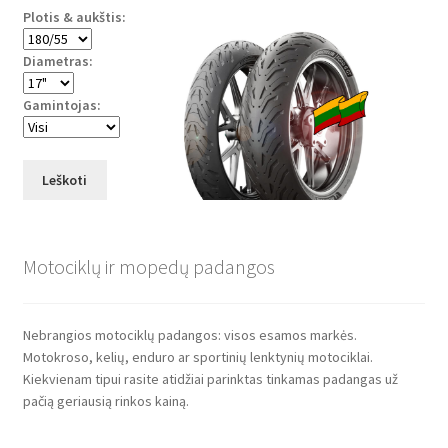
Plotis & aukštis:
Diametras:
Gamintojas:
Leškoti
Motociklų ir mopedų padangos
Nebrangios motociklų padangos: visos esamos markės.
Motokroso, kelių, enduro ar sportinių lenktynių motociklai.
Kiekvienam tipui rasite atidžiai parinktas tinkamas padangas už
pačią geriausią rinkos kainą.