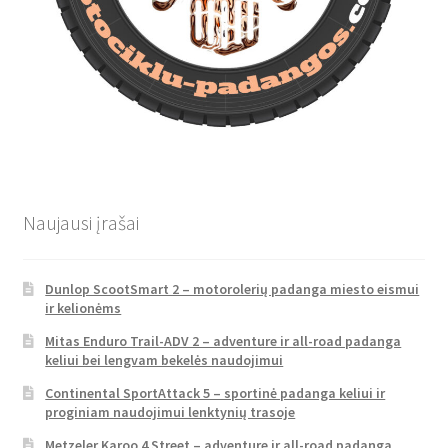
Naujausi įrašai
Dunlop ScootSmart 2 – motorolerių padanga miesto eismui
ir kelionėms
Mitas Enduro Trail-ADV 2 – adventure ir all-road padanga
keliui bei lengvam bekelės naudojimui
Continental SportAttack 5 – sportinė padanga keliui ir
proginiam naudojimui lenktynių trasoje
Metzeler Karoo 4 Street – adventure ir all-road padanga