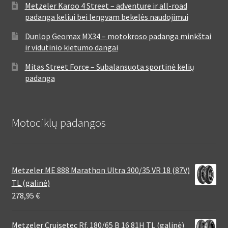
Metzeler Karoo 4 Street – adventure ir all-road
padanga keliui bei lengvam bekelės naudojimui
Dunlop Geomax MX34 – motokroso padanga minkštai
ir vidutinio kietumo dangai
Mitas Street Force – Subalansuota sportinė kelių
padanga
Motociklų padangos
Metzeler ME 888 Marathon Ultra 300/35 VR 18 (87V)
TL (galinė)
278,95
€
Metzeler Cruisetec Rf. 180/65 B 16 81H TL (galinė)