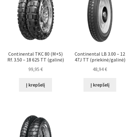
Continental TKC 80 (M+S)
Continental LB 3.00 – 12
Rf. 3.50 – 18 62S TT (galinė)
47J TT (priekinė/galinė)
99,95
€
48,94
€
Į krepšelį
Į krepšelį