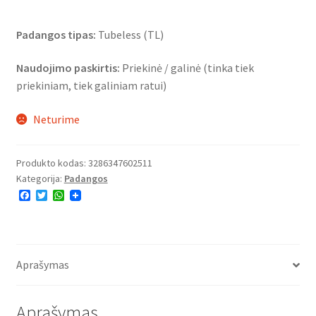
Padangos tipas:
Tubeless (TL)
Naudojimo paskirtis:
Priekinė / galinė (tinka tiek
priekiniam, tiek galiniam ratui)
Neturime
Produkto kodas:
3286347602511
Kategorija:
Padangos
F
T
W
a
w
h
c
i
a
e
t
t
b
t
s
o
e
A
o
r
p
Aprašymas
k
p
Aprašymas