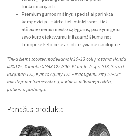
funkcionuojanti .
Premium gumos mišinys: specialiai parinkta
kompozicija – skirta tiek minkštoms, tiek
atšiauresnėms miesto sąlygoms, pasižymi geru
savo kuro efektyvumu ir ilgaamžiškumu net
trumpose kelionėse ar intensyviame naudojime .
Tinka šiems scooter modeliams ir 10–13 colių ratams: Honda
MSX125, Yamaha XMAX 125/300, Piaggio Vespa GTS, Suzuki
Burgman 125, Kymco Agility 125 – ir daugeliui kitų 10–13″
miesto/premium scooterių, kuriuose reikalinga tvirta,
patikima padanga.
Panašūs produktai