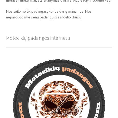
mobilieji mokėjimai, atsiskaitymas dalimis, Apple Pay ir Google Pay.
Mes siūlome tik padangas, kurios dar gaminamos. Mes
neparduodame senų padangų iš sandėlio likučių.
Motociklų padangos internetu