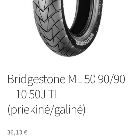
Bridgestone ML 50 90/90
– 10 50J TL
(priekinė/galinė)
36,13
€