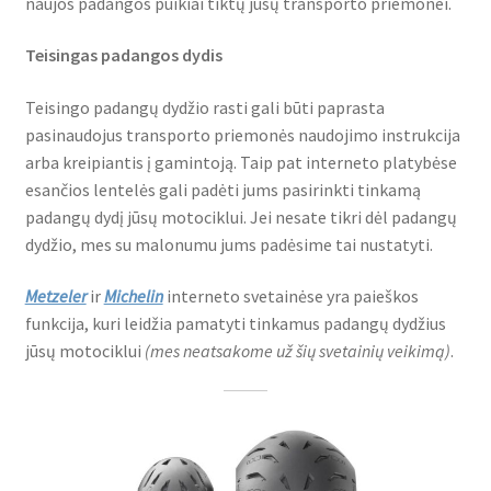
naujos padangos puikiai tiktų jūsų transporto priemonei.
Kaip užsisakyti
Teisingas padangos dydis
Testų
Teisingo padangų dydžio rasti gali būti paprasta
pasinaudojus transporto priemonės naudojimo instrukcija
Išskleist
arba kreipiantis į gamintoją. Taip pat interneto platybėse
Brand
sub-
esančios lentelės gali padėti jums pasirinkti tinkamą
menu
padangų dydį jūsų motociklui. Jei nesate tikri dėl padangų
Kontaktai
dydžio, mes su malonumu jums padėsime tai nustatyti.
Metzeler
ir
Michelin
interneto svetainėse yra paieškos
funkcija, kuri leidžia pamatyti tinkamus padangų dydžius
jūsų motociklui
(mes neatsakome už šių svetainių veikimą)
.