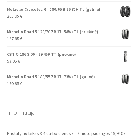
Metzeler Cruisetec Rf. 180/65 B 16 81H TL (galinė)
205,95
€
Michelin Road 5 120/70 ZR 17 (58W) TL (priekinė)
127,95
€
CST C-186 3.00 - 19 45P TT (priekinė)
53,95
€
Michelin Road 5 180/55 ZR 17 (73W) TL (galinė)
170,95
€
Informacija
Pristatymo laikas 3-4 darbo dienos / 1-3 moto padangos 19,95€ /