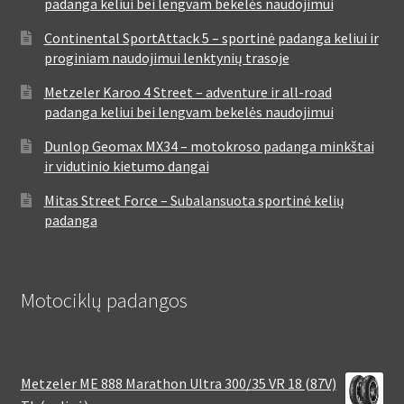
padanga keliui bei lengvam bekelės naudojimui
Continental SportAttack 5 – sportinė padanga keliui ir
proginiam naudojimui lenktynių trasoje
Metzeler Karoo 4 Street – adventure ir all-road
padanga keliui bei lengvam bekelės naudojimui
Dunlop Geomax MX34 – motokroso padanga minkštai
ir vidutinio kietumo dangai
Mitas Street Force – Subalansuota sportinė kelių
padanga
Motociklų padangos
Metzeler ME 888 Marathon Ultra 300/35 VR 18 (87V)