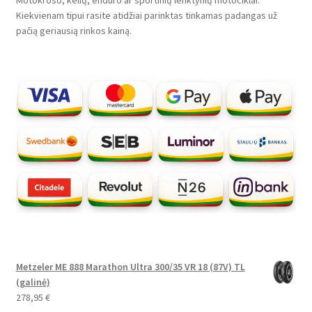
Motokroso, kelių, enduro ar sportinių lenktynių motociklai.
Kiekvienam tipui rasite atidžiai parinktas tinkamas padangas už
pačią geriausią rinkos kainą.
Metzeler ME 888 Marathon Ultra 300/35 VR 18 (87V) TL
(galinė)
278,95
€