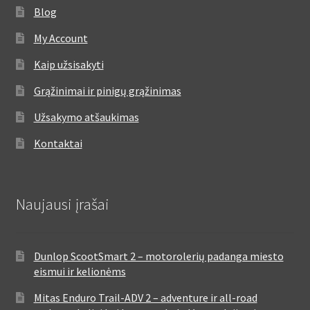
Blog
My Account
Kaip užsisakyti
Grąžinimai ir pinigų grąžinimas
Užsakymo atšaukimas
Kontaktai
Naujausi įrašai
Dunlop ScootSmart 2 – motorolerių padanga miesto
eismui ir kelionėms
Mitas Enduro Trail-ADV 2 – adventure ir all-road