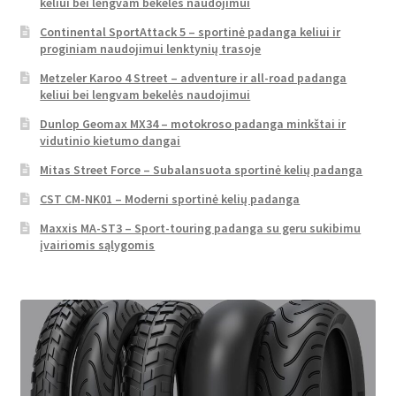
keliui bei lengvam bekelės naudojimui
Continental SportAttack 5 – sportinė padanga keliui ir
proginiam naudojimui lenktynių trasoje
Metzeler Karoo 4 Street – adventure ir all-road padanga
keliui bei lengvam bekelės naudojimui
Dunlop Geomax MX34 – motokroso padanga minkštai ir
vidutinio kietumo dangai
Mitas Street Force – Subalansuota sportinė kelių padanga
CST CM-NK01 – Moderni sportinė kelių padanga
Maxxis MA-ST3 – Sport-touring padanga su geru sukibimu
įvairiomis sąlygomis