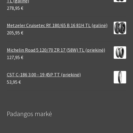
TL (galinė)
278,95
€
Metzeler Cruisetec Rf. 180/65 B 16 81H TL (galinė)
205,95
€
Michelin Road 5 120/70 ZR 17 (58W) TL (priekinė)
127,95
€
CST C-186 3.00 - 19 45P TT (priekinė)
53,95
€
Padangos markė