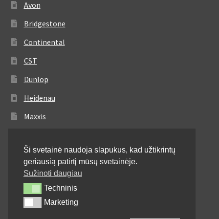
Avon
Bridgestone
Continental
CST
Dunlop
Heidenau
Maxxis
Metzeler
Ši svetainė naudoja slapukus, kad užtikrintų
Michelin
geriausią patirtį mūsų svetainėje.
Mitas
Sužinoti daugiau
Techninis
Techninis
Pirelli
Marketing
Marketing
Shinko