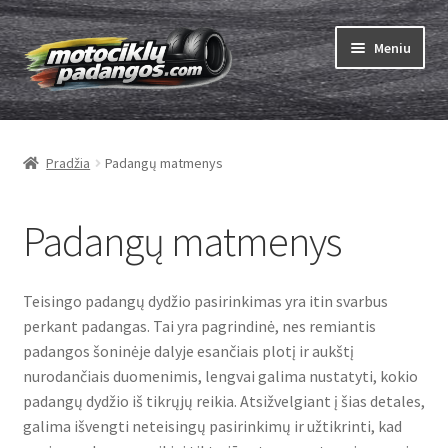
Pereiti
Pereiti
Meniu
prie
prie
meniu
turinio
Išskleist
Padangos
sub-
Pradžia
Padangų matmenys
menu
Išskleist
Kameros
sub-
menu
Išskleist
Padangų matmenys
ABC
sub-
menu
Padanga Info
Teisingo padangų dydžio pasirinkimas yra itin svarbus
perkant padangas. Tai yra pagrindinė, nes remiantis
Padangų matmenys
padangos šoninėje dalyje esančiais plotį ir aukštį
nurodančiais duomenimis, lengvai galima nustatyti, kokio
DOT Kodai
padangų dydžio iš tikrųjų reikia. Atsižvelgiant į šias detales,
galima išvengti neteisingų pasirinkimų ir užtikrinti, kad
Motociklo padangų įvažinėjimas