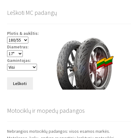
o
e
A
o
r
p
Leškoti MC padangų
k
p
Plotis & aukštis:
Diametras:
Gamintojas:
Leškoti
Motociklų ir mopedų padangos
Nebrangios motociklų padangos: visos esamos markės.