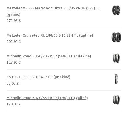
Metzeler ME 888 Marathon Ultra 300/35 VR 18 (87V) TL
(galinė)
278,95
€
Metzeler Cruisetec Rf. 180/65 B 16 81H TL (galinė)
205,95
€
Michelin Road 5 120/70 ZR 17 (58W) TL (priekinė)
127,95
€
CST C-186 3.00 - 19 45P TT (priekinė)
53,95
€
Michelin Road 5 180/55 ZR 17 (73W) TL (galinė)
170,95
€