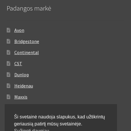
Padangos markė
Avon
Bridgestone
Continental
CST
Dunlop
Heidenau
Maxxis
Metzeler
Ši svetainė naudoja slapukus, kad užtikrintų
Michelin
geriausią patirtį mūsų svetainėje.
Mitas
Sužinoti daugiau