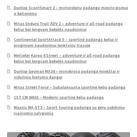
Dunlop ScootSmart 2 – motorolerių padanga miesto eismui
ir kelionėms
Mitas Enduro Trail-ADV 2 – adventure ir all-road padanga
keliui bei lengvam bekelės naudojimui
Continental SportAttack 5 – sportinė padanga keliui ir
proginiam naudojimui lenktynių trasoje
Metzeler Karoo 4 Street – adventure ir all-road padanga
keliui bei lengvam bekelės naudojimui
Dunlop Geomax MX34 – motokroso padanga minkštai ir
vidutinio kietumo dangai
Mitas Street Force – Subalansuota sportinė kelių padanga
CST CM-NK01 – Moderni sportinė kelių padanga
Maxxis MA-ST3 – Sport-touring padanga su geru sukibimu
įvairiomis sąlygomis