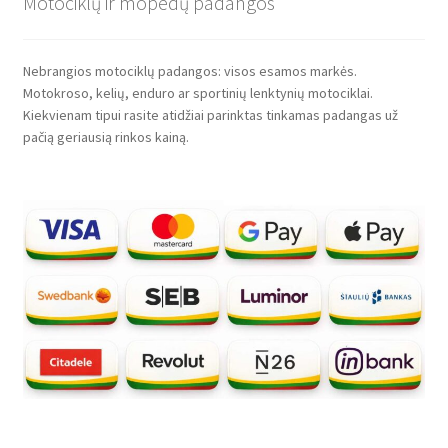
Motociklų ir mopedų padangos
Nebrangios motociklų padangos: visos esamos markės.
Motokroso, kelių, enduro ar sportinių lenktynių motociklai.
Kiekvienam tipui rasite atidžiai parinktas tinkamas padangas už
pačią geriausią rinkos kainą.