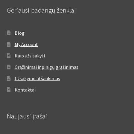
Geriausi padangų ženklai
Blog
My Account
Kaip užsisakyti
Grąžinimai ir pinigų grąžinimas
Užsakymo atšaukimas
Kontaktai
Naujausi įrašai