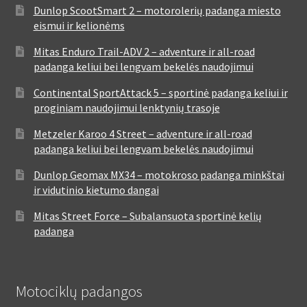
Dunlop ScootSmart 2 – motorolerių padanga miesto
eismui ir kelionėms
Mitas Enduro Trail-ADV 2 – adventure ir all-road
padanga keliui bei lengvam bekelės naudojimui
Continental SportAttack 5 – sportinė padanga keliui ir
proginiam naudojimui lenktynių trasoje
Metzeler Karoo 4 Street – adventure ir all-road
padanga keliui bei lengvam bekelės naudojimui
Dunlop Geomax MX34 – motokroso padanga minkštai
ir vidutinio kietumo dangai
Mitas Street Force – Subalansuota sportinė kelių
padanga
Motociklų padangos