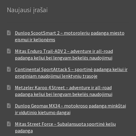
Naujausi įrašai
Dunlop ScootSmart 2 – motorolerių padanga miesto
eismui ir kelionėms
Mitas Enduro Trail-ADV 2 – adventure ir all-road
padanga keliui bei lengvam bekelės naudojimui
Continental SportAttack 5 – sportinė padanga keliui ir
proginiam naudojimui lenktynių trasoje
Metzeler Karoo 4 Street – adventure ir all-road
padanga keliui bei lengvam bekelės naudojimui
Dunlop Geomax MX34 – motokroso padanga minkštai
ir vidutinio kietumo dangai
Mitas Street Force – Subalansuota sportinė kelių
padanga