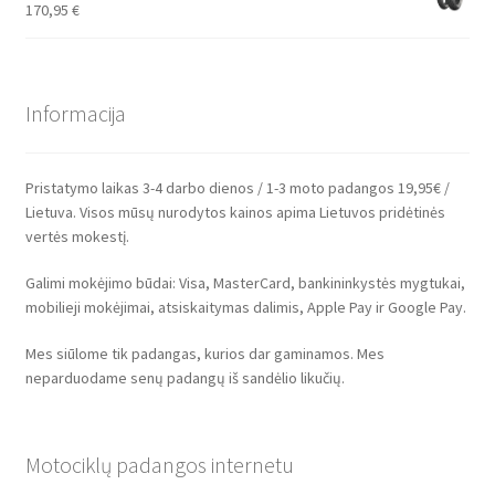
170,95
€
Informacija
Pristatymo laikas 3-4 darbo dienos / 1-3 moto padangos 19,95€ /
Lietuva. Visos mūsų nurodytos kainos apima Lietuvos pridėtinės
vertės mokestį.
Galimi mokėjimo būdai: Visa, MasterCard, bankininkystės mygtukai,
mobilieji mokėjimai, atsiskaitymas dalimis, Apple Pay ir Google Pay.
Mes siūlome tik padangas, kurios dar gaminamos. Mes
neparduodame senų padangų iš sandėlio likučių.
Motociklų padangos internetu