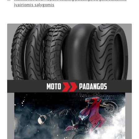
įvairiomis sąlygomis