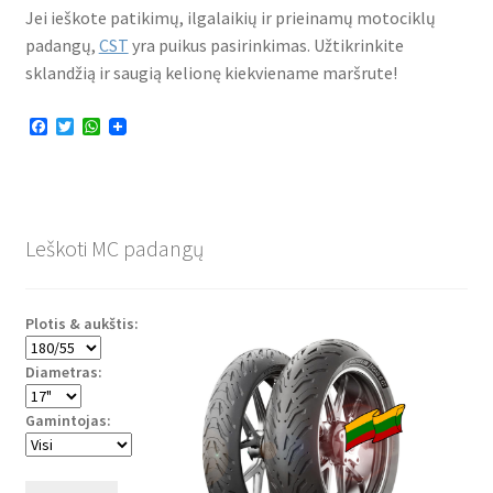
Jei ieškote patikimų, ilgalaikių ir prieinamų motociklų
padangų,
CST
yra puikus pasirinkimas. Užtikrinkite
sklandžią ir saugią kelionę kiekviename maršrute!
F
T
W
a
w
h
c
i
a
e
t
t
b
t
s
o
e
A
o
r
p
Leškoti MC padangų
k
p
Plotis & aukštis:
Diametras:
Gamintojas: