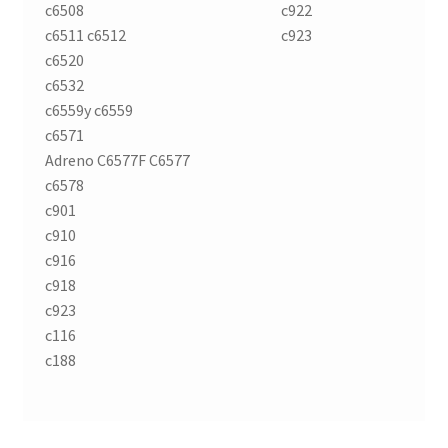
c6508
c922
c6511 c6512
c923
c6520
c6532
c6559y c6559
c6571
Adreno C6577F C6577
c6578
c901
c910
c916
c918
c923
c116
c188