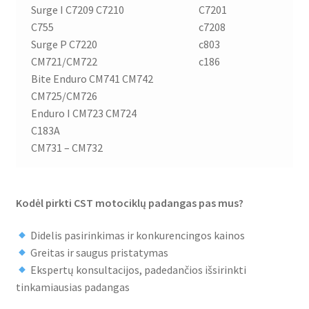
Surge I C7209 C7210
C7201
C755
c7208
Surge P C7220
c803
CM721/CM722
c186
Bite Enduro CM741 CM742
CM725/CM726
Enduro I CM723 CM724
C183A
CM731 – CM732
Kodėl pirkti CST motociklų padangas pas mus?
Didelis pasirinkimas ir konkurencingos kainos
Greitas ir saugus pristatymas
Ekspertų konsultacijos, padedančios išsirinkti
tinkamiausias padangas