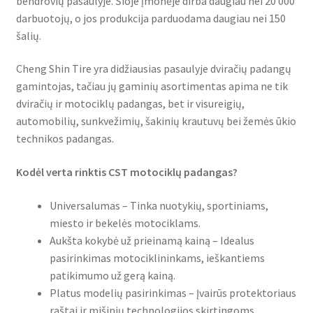
bendrovių pasaulyje. Šioje įmonėje dirba daugiau nei 20 000
Mitas
darbuotojų, o jos produkcija parduodama daugiau nei 150
šalių.
Pirelli
Cheng Shin Tire yra didžiausias pasaulyje dviračių padangų
gamintojas, tačiau jų gaminių asortimentas apima ne tik
Shinko
dviračių ir motociklų padangas, bet ir visureigių,
automobilių, sunkvežimių, šakinių krautuvų bei žemės ūkio
Kontaktai
technikos padangas.
Kodėl verta rinktis CST motociklų padangas?
Universalumas – Tinka nuotykių, sportiniams,
miesto ir bekelės motociklams.
Aukšta kokybė už prieinamą kainą – Idealus
pasirinkimas motociklininkams, ieškantiems
patikimumo už gerą kainą.
Platus modelių pasirinkimas – Įvairūs protektoriaus
raštai ir mišinių technologijos skirtingoms