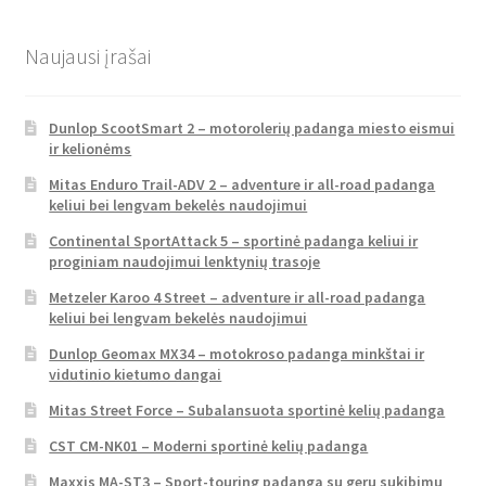
Naujausi įrašai
Dunlop ScootSmart 2 – motorolerių padanga miesto eismui
ir kelionėms
Mitas Enduro Trail-ADV 2 – adventure ir all-road padanga
keliui bei lengvam bekelės naudojimui
Continental SportAttack 5 – sportinė padanga keliui ir
proginiam naudojimui lenktynių trasoje
Metzeler Karoo 4 Street – adventure ir all-road padanga
keliui bei lengvam bekelės naudojimui
Dunlop Geomax MX34 – motokroso padanga minkštai ir
vidutinio kietumo dangai
Mitas Street Force – Subalansuota sportinė kelių padanga
CST CM-NK01 – Moderni sportinė kelių padanga
Maxxis MA-ST3 – Sport-touring padanga su geru sukibimu