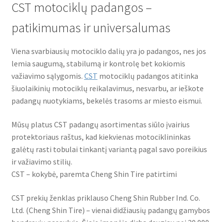
CST motociklų padangos –
Bridgestone
patikimumas ir universalumas
Continental
Viena svarbiausių motociklo dalių yra jo padangos, nes jos
lemia saugumą, stabilumą ir kontrolę bet kokiomis
CST
važiavimo sąlygomis.
CST
motociklų padangos atitinka
šiuolaikinių motociklų reikalavimus, nesvarbu, ar ieškote
Dunlop
padangų nuotykiams, bekelės trasoms ar miesto eismui.
Mūsų platus CST padangų asortimentas siūlo įvairius
Heidenau
protektoriaus raštus, kad kiekvienas motociklininkas
galėtų rasti tobulai tinkantį variantą pagal savo poreikius
Maxxis
ir važiavimo stilių.
CST – kokybė, paremta Cheng Shin Tire patirtimi
Metzeler
CST prekių ženklas priklauso Cheng Shin Rubber Ind. Co.
Michelin
Ltd. (Cheng Shin Tire) – vienai didžiausių padangų gamybos