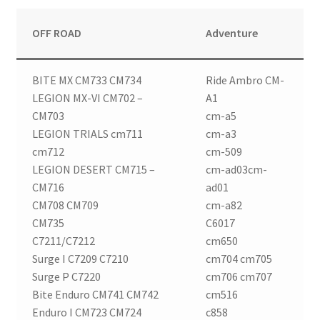
OFF ROAD
Adventure
BITE MX CM733 CM734
Ride Ambro CM-
LEGION MX-VI CM702 –
A1
CM703
cm-a5
LEGION TRIALS cm711
cm-a3
cm712
cm-509
LEGION DESERT CM715 –
cm-ad03cm-
CM716
ad01
CM708 CM709
cm-a82
CM735
C6017
C7211/C7212
cm650
Surge I C7209 C7210
cm704 cm705
Surge P C7220
cm706 cm707
Bite Enduro CM741 CM742
cm516
Enduro I CM723 CM724
c858