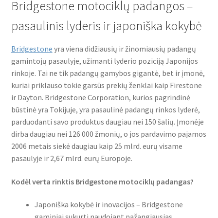
Bridgestone motociklų padangos –
Bridgestone
pasaulinis lyderis ir japoniška kokybė
Continental
Bridgestone
yra viena didžiausių ir žinomiausių padangų
gamintojų pasaulyje, užimanti lyderio poziciją Japonijos
CST
rinkoje. Tai ne tik padangų gamybos gigantė, bet ir įmonė,
kuriai priklauso tokie garsūs prekių ženklai kaip Firestone
ir Dayton. Bridgestone Corporation, kurios pagrindinė
Dunlop
būstinė yra Tokijuje, yra pasaulinė padangų rinkos lyderė,
parduodanti savo produktus daugiau nei 150 šalių. Įmonėje
Heidenau
dirba daugiau nei 126 000 žmonių, o jos pardavimo pajamos
2006 metais siekė daugiau kaip 25 mlrd. eurų visame
Maxxis
pasaulyje ir 2,67 mlrd. eurų Europoje.
Metzeler
Kodėl verta rinktis Bridgestone motociklų padangas?
Michelin
Japoniška kokybė ir inovacijos – Bridgestone
gaminiai sukurti naudojant pažangiausias