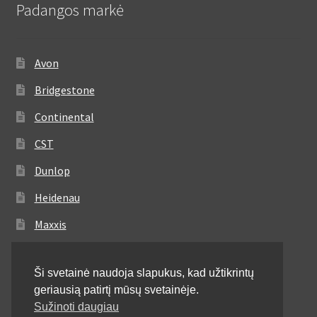
Padangos markė
Avon
Bridgestone
Continental
CST
Dunlop
Heidenau
Maxxis
Metzeler
Ši svetainė naudoja slapukus, kad užtikrintų
Michelin
geriausią patirtį mūsų svetainėje.
Mitas
Sužinoti daugiau