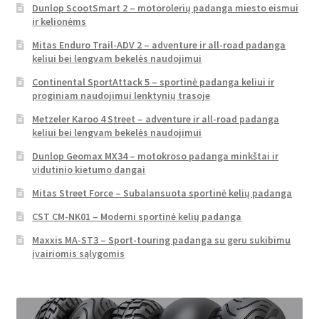
Dunlop ScootSmart 2 – motorolerių padanga miesto eismui
ir kelionėms
Mitas Enduro Trail-ADV 2 – adventure ir all-road padanga
keliui bei lengvam bekelės naudojimui
Continental SportAttack 5 – sportinė padanga keliui ir
proginiam naudojimui lenktynių trasoje
Metzeler Karoo 4 Street – adventure ir all-road padanga
keliui bei lengvam bekelės naudojimui
Dunlop Geomax MX34 – motokroso padanga minkštai ir
vidutinio kietumo dangai
Mitas Street Force – Subalansuota sportinė kelių padanga
CST CM-NK01 – Moderni sportinė kelių padanga
Maxxis MA-ST3 – Sport-touring padanga su geru sukibimu
įvairiomis sąlygomis