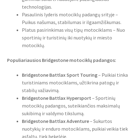
Mitas
technologijas.
Pasaulinis lyderis motociklų padangų srityje –
Pirelli
Puikus našumas, stabilumas ir ilgaamžiškumas.
Platus pasirinkimas visų tipų motociklams – Nuo
sportinių ir turistinių iki nuotykių ir miesto
Shinko
motociklų.
Kontaktai
Populiariausios Bridgestone motociklų padangos:
Bridgestone Battlax Sport Touring
– Puikiai tinka
turistiniams motociklams, užtikrina patogų ir
stabilų važiavimą.
Bridgestone Battlax Hypersport
– Sportinių
motociklų padangos, suteikiančios maksimalų
sukibimą ir valdymo tikslumą.
Bridgestone Battlax Adventure
– Sukurtos
nuotykių ir enduro motociklams, puikiai veikia tiek
asfaltu, tiek bekelėje.