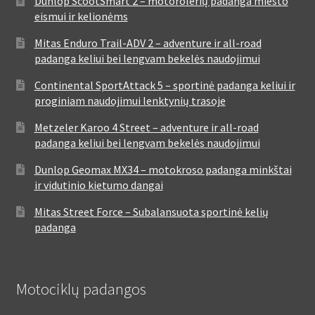
Dunlop ScootSmart 2 – motorolerių padanga miesto
eismui ir kelionėms
Mitas Enduro Trail-ADV 2 – adventure ir all-road
padanga keliui bei lengvam bekelės naudojimui
Continental SportAttack 5 – sportinė padanga keliui ir
proginiam naudojimui lenktynių trasoje
Metzeler Karoo 4 Street – adventure ir all-road
padanga keliui bei lengvam bekelės naudojimui
Dunlop Geomax MX34 – motokroso padanga minkštai
ir vidutinio kietumo dangai
Mitas Street Force – Subalansuota sportinė kelių
padanga
Motociklų padangos