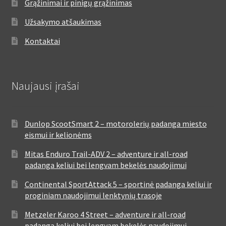
Grąžinimai ir pinigų grąžinimas
Užsakymo atšaukimas
Kontaktai
Naujausi įrašai
Dunlop ScootSmart 2 – motorolerių padanga miesto
eismui ir kelionėms
Mitas Enduro Trail-ADV 2 – adventure ir all-road
padanga keliui bei lengvam bekelės naudojimui
Continental SportAttack 5 – sportinė padanga keliui ir
proginiam naudojimui lenktynių trasoje
Metzeler Karoo 4 Street – adventure ir all-road
padanga keliui bei lengvam bekelės naudojimui