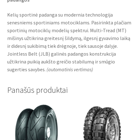
Kelių sportinė padanga su modernia technologija
senesniems sportiniams motociklams. Pasirinkta plačiam
sportinių motociklų modelių spektrui. Multi-Tread (MT)
mišinys užtikrina greitesnį šildymą, ilgesnį gyvavimo laiką
ir didesnį sukibimą tiek drėgnoje, tiek sausoje dalyje.
Jointless Belt (JLB) galinės padangos konstrukcija
užtikrina puikią aukšto greičio stabilumą ir smūgio
sugerties savybes.
(
automatinis vertimas
)
Panašūs produktai