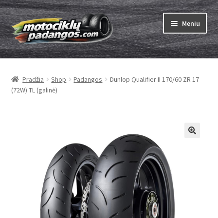
Pereiti
Pereiti
Meniu
prie
prie
meniu
turinio
Išskleist
Padangos
sub-
Pradžia
Shop
Padangos
Dunlop Qualifier II 170/60 ZR 17
menu
Išskleist
Kameros
(72W) TL (galinė)
sub-
menu
Išskleist
ABC
sub-
menu
Kaip užsisakyti
Testų
Išskleist
Brand
sub-
menu
Kontaktai