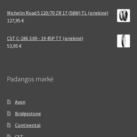
Michelin Road 5 120/70 ZR 17 (58W) TL (priekinė)
127,95
€
CST C-186 3.00 - 19 45P TT (priekinė)
53,95
€
Padangos markė
Avon
Bridgestone
Continental
CST