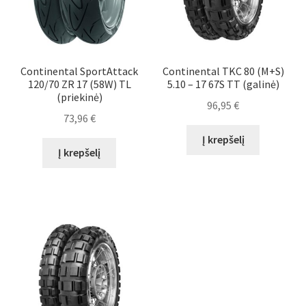
Continental SportAttack
Continental TKC 80 (M+S)
120/70 ZR 17 (58W) TL
5.10 – 17 67S TT (galinė)
(priekinė)
96,95
€
73,96
€
Į krepšelį
Į krepšelį