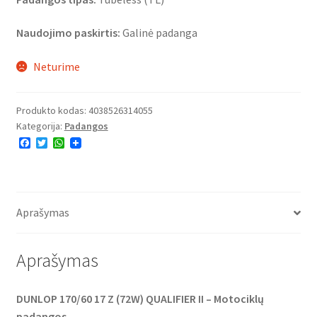
Naudojimo paskirtis:
Galinė padanga
Neturime
Produkto kodas:
4038526314055
Kategorija:
Padangos
F
T
W
a
w
h
c
i
a
e
t
t
b
t
s
o
e
A
o
r
p
Aprašymas
k
p
Aprašymas
DUNLOP 170/60 17 Z (72W) QUALIFIER II – Motociklų
padangos