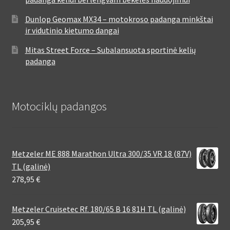
Dunlop Geomax MX34 – motokroso padanga minkštai
ir vidutinio kietumo dangai
Mitas Street Force – Subalansuota sportinė kelių
padanga
Motociklų padangos
Metzeler ME 888 Marathon Ultra 300/35 VR 18 (87V)
TL (galinė)
278,95
€
Metzeler Cruisetec Rf. 180/65 B 16 81H TL (galinė)
205,95
€