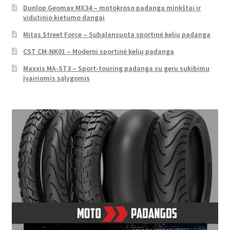
Dunlop Geomax MX34 – motokroso padanga minkštai ir
vidutinio kietumo dangai
Mitas Street Force – Subalansuota sportinė kelių padanga
CST CM-NK01 – Moderni sportinė kelių padanga
Maxxis MA-ST3 – Sport-touring padanga su geru sukibimu
įvairiomis sąlygomis