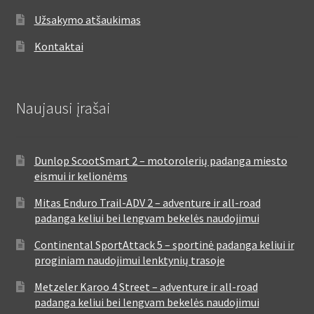
Užsakymo atšaukimas
Kontaktai
Naujausi įrašai
Dunlop ScootSmart 2 – motorolerių padanga miesto
eismui ir kelionėms
Mitas Enduro Trail-ADV 2 – adventure ir all-road
padanga keliui bei lengvam bekelės naudojimui
Continental SportAttack 5 – sportinė padanga keliui ir
proginiam naudojimui lenktynių trasoje
Metzeler Karoo 4 Street – adventure ir all-road
padanga keliui bei lengvam bekelės naudojimui