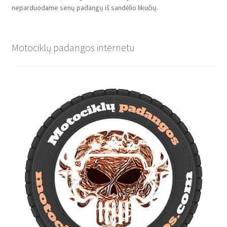
neparduodame senų padangų iš sandėlio likučių.
Motociklų padangos internetu