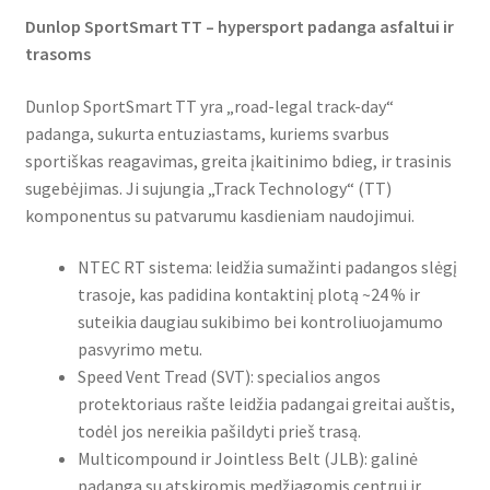
Dunlop SportSmart TT – hypersport padanga asfaltui ir
trasoms
Dunlop SportSmart TT yra „road-legal track-day“
padanga, sukurta entuziastams, kuriems svarbus
sportiškas reagavimas, greita įkaitinimo bdieg, ir trasinis
sugebėjimas. Ji sujungia „Track Technology“ (TT)
komponentus su patvarumu kasdieniam naudojimui.
NTEC RT sistema: leidžia sumažinti padangos slėgį
trasoje, kas padidina kontaktinį plotą ~24 % ir
suteikia daugiau sukibimo bei kontroliuojamumo
pasvyrimo metu.
Speed Vent Tread (SVT): specialios angos
protektoriaus rašte leidžia padangai greitai auštis,
todėl jos nereikia pašildyti prieš trasą.
Multicompound ir Jointless Belt (JLB): galinė
padanga su atskiromis medžiagomis centrui ir