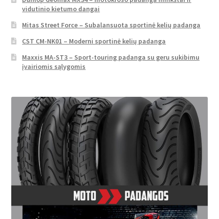
vidutinio kietumo dangai
Mitas Street Force – Subalansuota sportinė kelių padanga
CST CM-NK01 – Moderni sportinė kelių padanga
Maxxis MA-ST3 – Sport-touring padanga su geru sukibimu
įvairiomis sąlygomis