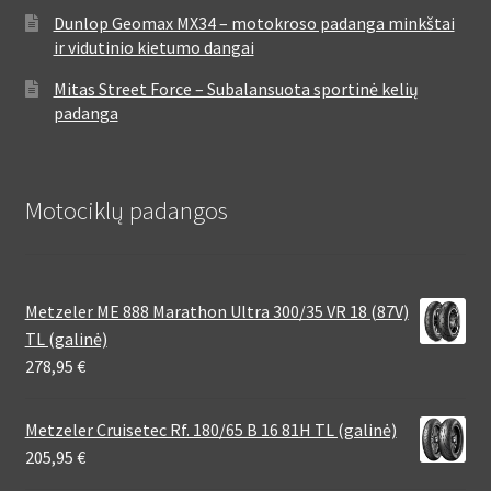
Dunlop Geomax MX34 – motokroso padanga minkštai
ir vidutinio kietumo dangai
Mitas Street Force – Subalansuota sportinė kelių
padanga
Motociklų padangos
Metzeler ME 888 Marathon Ultra 300/35 VR 18 (87V)
TL (galinė)
278,95
€
Metzeler Cruisetec Rf. 180/65 B 16 81H TL (galinė)
205,95
€