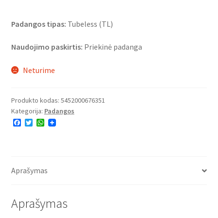
Padangos tipas:
Tubeless (TL)
Naudojimo paskirtis:
Priekinė padanga
Neturime
Produkto kodas:
5452000676351
Kategorija:
Padangos
F
T
W
a
w
h
c
i
a
e
t
t
b
t
s
o
e
A
o
r
p
Aprašymas
k
p
Aprašymas