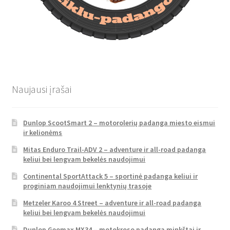
Naujausi įrašai
Dunlop ScootSmart 2 – motorolerių padanga miesto eismui
ir kelionėms
Mitas Enduro Trail-ADV 2 – adventure ir all-road padanga
keliui bei lengvam bekelės naudojimui
Continental SportAttack 5 – sportinė padanga keliui ir
proginiam naudojimui lenktynių trasoje
Metzeler Karoo 4 Street – adventure ir all-road padanga
keliui bei lengvam bekelės naudojimui
Dunlop Geomax MX34 – motokroso padanga minkštai ir