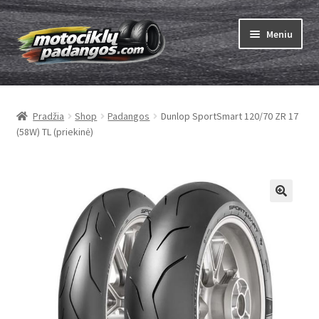
Pereiti
Pereiti
Meniu
prie
prie
meniu
turinio
Išskleist
Padangos
sub-
Pradžia
Shop
Padangos
Dunlop SportSmart 120/70 ZR 17
menu
Išskleist
Kameros
(58W) TL (priekinė)
sub-
menu
Išskleist
ABC
sub-
menu
Kaip užsisakyti
Testų
Išskleist
Brand
sub-
menu
Kontaktai