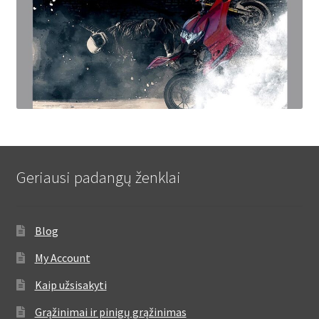
Geriausi padangų ženklai
Blog
My Account
Kaip užsisakyti
Grąžinimai ir pinigų grąžinimas