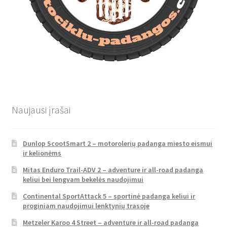
Naujausi įrašai
Dunlop ScootSmart 2 – motorolerių padanga miesto eismui
ir kelionėms
Mitas Enduro Trail-ADV 2 – adventure ir all-road padanga
keliui bei lengvam bekelės naudojimui
Continental SportAttack 5 – sportinė padanga keliui ir
proginiam naudojimui lenktynių trasoje
Metzeler Karoo 4 Street – adventure ir all-road padanga