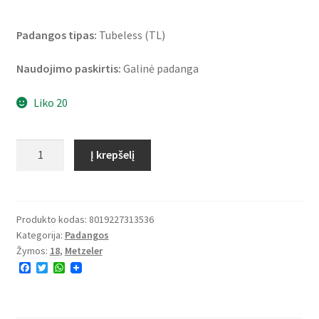
Padangos tipas:
Tubeless (TL)
Naudojimo paskirtis:
Galinė padanga
Liko 20
produkto
Į krepšelį
kiekis:
Metzeler
ME
888
Produkto kodas:
8019227313536
Kategorija:
Padangos
Marathon
Žymos:
18
,
Metzeler
Ultra
F
T
W
300/35
a
w
h
VR
c
i
a
e
t
t
18
b
t
s