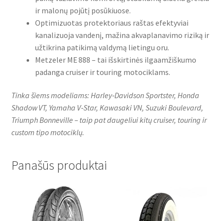
ir malonų pojūtį posūkiuose.
Optimizuotas protektoriaus raštas efektyviai
kanalizuoja vandenį, mažina akvaplanavimo riziką ir
užtikrina patikimą valdymą lietingu oru.
Metzeler ME 888 – tai išskirtinės ilgaamžiškumo
padanga cruiser ir touring motociklams.
Tinka šiems modeliams: Harley‑Davidson Sportster, Honda
Shadow VT, Yamaha V‑Star, Kawasaki VN, Suzuki Boulevard,
Triumph Bonneville – taip pat daugeliui kitų cruiser, touring ir
custom tipo motociklų.
Panašūs produktai