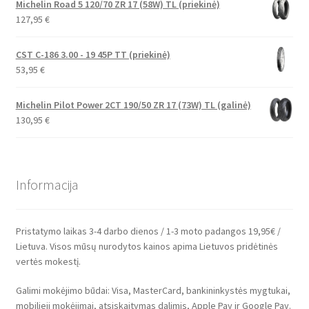
Michelin Road 5 120/70 ZR 17 (58W) TL (priekinė)
127,95
€
CST C-186 3.00 - 19 45P TT (priekinė)
53,95
€
Michelin Pilot Power 2CT 190/50 ZR 17 (73W) TL (galinė)
130,95
€
Informacija
Pristatymo laikas 3-4 darbo dienos / 1-3 moto padangos 19,95€ /
Lietuva. Visos mūsų nurodytos kainos apima Lietuvos pridėtinės
vertės mokestį.
Galimi mokėjimo būdai: Visa, MasterCard, bankininkystės mygtukai,
mobilieji mokėjimai, atsiskaitymas dalimis, Apple Pay ir Google Pay.