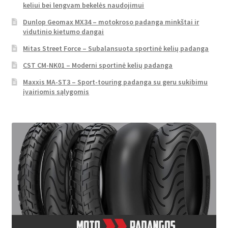
keliui bei lengvam bekelės naudojimui
Dunlop Geomax MX34 – motokroso padanga minkštai ir
vidutinio kietumo dangai
Mitas Street Force – Subalansuota sportinė kelių padanga
CST CM-NK01 – Moderni sportinė kelių padanga
Maxxis MA-ST3 – Sport-touring padanga su geru sukibimu
įvairiomis sąlygomis