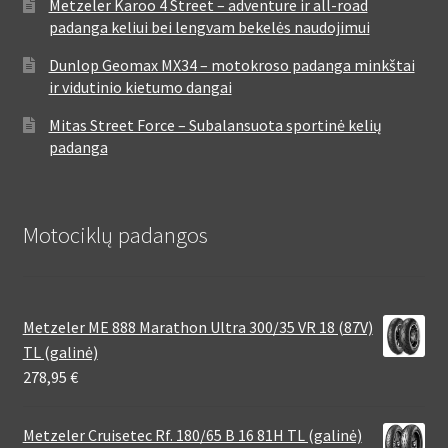
Metzeler Karoo 4 Street – adventure ir all-road
padanga keliui bei lengvam bekelės naudojimui
Dunlop Geomax MX34 – motokroso padanga minkštai
ir vidutinio kietumo dangai
Mitas Street Force – Subalansuota sportinė kelių
padanga
Motociklų padangos
Metzeler ME 888 Marathon Ultra 300/35 VR 18 (87V)
TL (galinė)
278,95
€
Metzeler Cruisetec Rf. 180/65 B 16 81H TL (galinė)