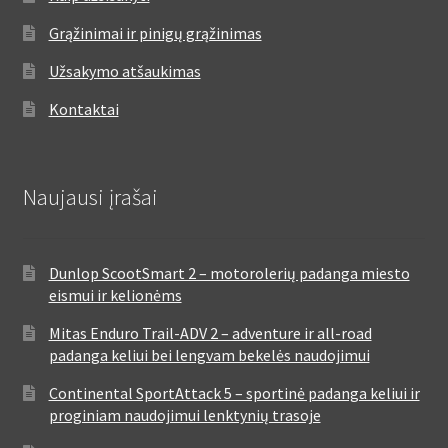
Grąžinimai ir pinigų grąžinimas
Užsakymo atšaukimas
Kontaktai
Naujausi įrašai
Dunlop ScootSmart 2 – motorolerių padanga miesto
eismui ir kelionėms
Mitas Enduro Trail-ADV 2 – adventure ir all-road
padanga keliui bei lengvam bekelės naudojimui
Continental SportAttack 5 – sportinė padanga keliui ir
proginiam naudojimui lenktynių trasoje