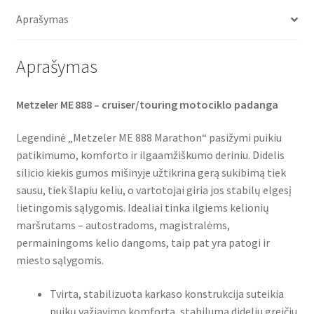
o
e
A
(87V)
o
r
p
Aprašymas
TL
k
p
(galinė)
Aprašymas
Metzeler ME 888 – cruiser/touring motociklo padanga
Legendinė „Metzeler ME 888 Marathon“ pasižymi puikiu
patikimumo, komforto ir ilgaamžiškumo deriniu. Didelis
silicio kiekis gumos mišinyje užtikrina gerą sukibimą tiek
sausu, tiek šlapiu keliu, o vartotojai giria jos stabilų elgesį
lietingomis sąlygomis. Idealiai tinka ilgiems kelionių
maršrutams – autostradoms, magistralėms,
permainingoms kelio dangoms, taip pat yra patogi ir
miesto sąlygomis.
Tvirta, stabilizuota karkaso konstrukcija suteikia
puikų važiavimo komfortą, stabilumą dideliu greičiu