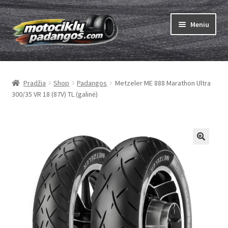
Pereiti
Pereiti
Meniu
prie
prie
meniu
turinio
Išskleist
Padangos
sub-
Pradžia
Shop
Padangos
Metzeler ME 888 Marathon Ultra
menu
Išskleist
Kameros
300/35 VR 18 (87V) TL (galinė)
sub-
menu
Išskleist
ABC
sub-
menu
Kaip užsisakyti
Testų
Išskleist
Brand
sub-
menu
Kontaktai