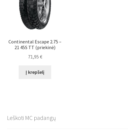
Continental Escape 2.75 –
21 45S TT (priekinė)
71,95
€
Į krepšelį
Leškoti MC padangų