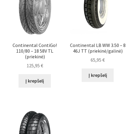
Continental ContiGo!
Continental LB WW 3.50 – 8
110/80 – 18 58V TL
46J TT (priekinė/galinė)
(priekinė)
65,95
€
125,95
€
Į krepšelį
Į krepšelį