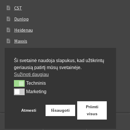
CST
Dunlop
Heidenau
Maxxis
Metzeler
Ši svetainė naudoja slapukus, kad užtikrintų
Michelin
geriausią patirtį mūsų svetainėje.
Mitas
Sužinoti daugiau
Techninis
Techninis
Pirelli
Marketing
Marketing
Shinko
Priimti
Atmesti
Išsaugoti
visus
0
Ieškoti:
Ieškoti