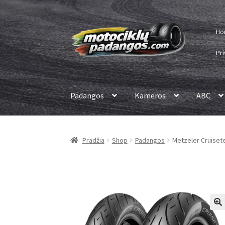
Pereiti
Pereiti
Ho
prie
prie
meniu
turinio
Pri
Padangos
Kameros
ABC
Pradžia
Shop
Padangos
Metzeler Cruisetec