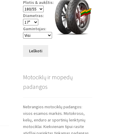
Plotis & aukštis:
Diametras:
Gamintojas:
Leškoti
Motociklų ir mopedų
padangos
Nebrangios motociklų padangos:
visos esamos markės. Motokroso,
kelių, enduro ar sportinių lenktynių
motociklai. Kiekvienam tipui rasite
atidžiai parinktas tinkamas padangas