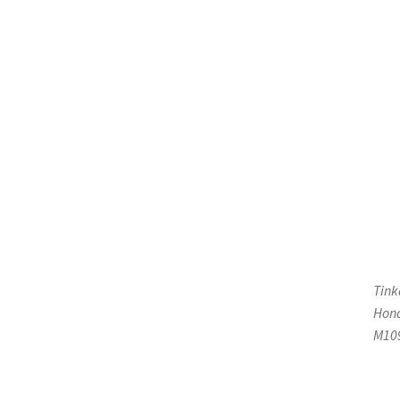
Tink
Hond
M109