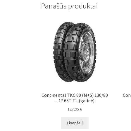
Panašūs produktai
Continental TKC 80 (M+S) 130/80
Con
– 17 65T TL (galinė)
127,95
€
Į krepšelį