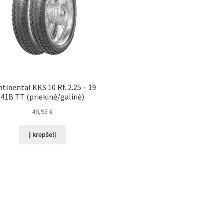
tinental KKS 10 Rf. 2.25 – 19
41B TT (priekinė/galinė)
46,95
€
Į krepšelį