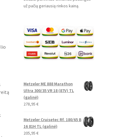
už pačią geriausią rinkos kainą.
lio
Metzeler ME 888 Marathon
s
Ultra 300/35 VR 18 (87V) TL
reitą
(galinė)
278,95
€
k
Metzeler Cruisetec Rf. 180/65 B
16 81H TL (galinė)
205,95
€