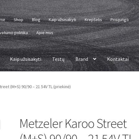
me
Shop
Blog
Kaip užsisakyti
Krepšelis
Prisijungti
vatumo politika
Apie mus
Kaip užsisakyti
Testų
Brand
Kontaktai
reet (M+S) 90/90 – 21 54V TL (priekinė)
Metzeler Karoo Street
(M+S) 90/90 – 21 54V TL