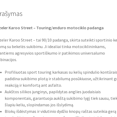
b
t
s
o
e
A
o
r
p
rašymas
k
p
zeler Karoo Street – Touring/enduro motociklo padanga
eler Karoo Street – tai 90/10 padanga, skirta suteikti sportinio ke
mą su bekelės sukibimu. Ji idealiai tinka motociklininkams,
antiems agresyvios sportiškumo ir patikimos universalumo
inacijos.
Profiliuotas sport touring karkasas su kelių spindulio kontūrai
padidina sukibimo plotą ir stabilumą posūkiuose, užtikrinant g
reakciją ir komfortą ant asfalto.
Aukštos silikos junginys, papildytas anglies juodaisiais
komponentais, garantuoja aukštą sukibimo lygį tiek sausu, tie
šlapiu keliu, slopindamas jos išslydimą.
Blokų išdėstymas ir vidutinio dydžio knopų raštas suteikia gerą