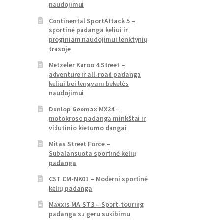
naudojimui
Continental SportAttack 5 –
sportinė padanga keliui ir
proginiam naudojimui lenktynių
trasoje
Metzeler Karoo 4 Street –
adventure ir all-road padanga
keliui bei lengvam bekelės
naudojimui
Dunlop Geomax MX34 –
motokroso padanga minkštai ir
vidutinio kietumo dangai
Mitas Street Force –
Subalansuota sportinė kelių
padanga
CST CM-NK01 – Moderni sportinė
kelių padanga
Maxxis MA-ST3 – Sport-touring
padanga su geru sukibimu