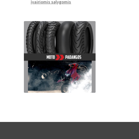
įvairiomis sąlygomis