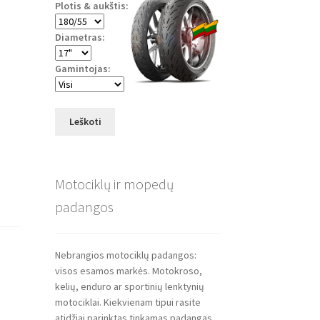
Plotis & aukštis:
Diametras:
Gamintojas:
Leškoti
Motociklų ir mopedų
padangos
Nebrangios motociklų padangos:
visos esamos markės. Motokroso,
kelių, enduro ar sportinių lenktynių
motociklai. Kiekvienam tipui rasite
atidžiai parinktas tinkamas padangas