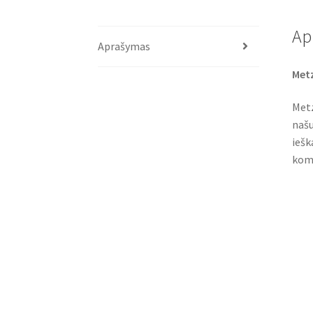
Ap
Aprašymas
Met
Metz
našu
iešk
komb