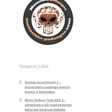
Naujausi įrašai
Dunlop ScootSmart 2 –
motorolerių padanga miesto
eismui ir kelionėms
Mitas Enduro Trail-ADV 2 –
adventure ir all-road padanga
keliui bei lengvam bekelės