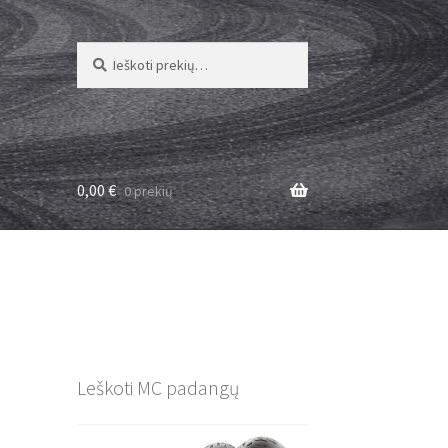
Ieškoti:
Ieškoti
0,00
€
0 prekių
Leškoti MC padangų