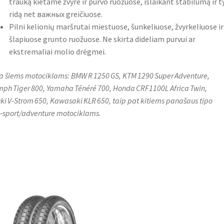
trauką kietame žvyre ir purvo ruožuose, išlaikant stabilumą ir t
ridą net важных greičiuose.
Pilni kelionių maršrutai miestuose, šunkeliuose, žvyrkeliuose ir
šlapiuose grunto ruožuose. Ne skirta dideliam purvui ar
ekstremaliai molio drėgmei.
a šiems motociklams: BMW R 1250 GS, KTM 1290 Super Adventure,
mph Tiger 800, Yamaha Ténéré 700, Honda CRF1100L Africa Twin,
ki V‑Strom 650, Kawasaki KLR 650, taip pat kitiems panašaus tipo
‑sport/adventure motociklams.