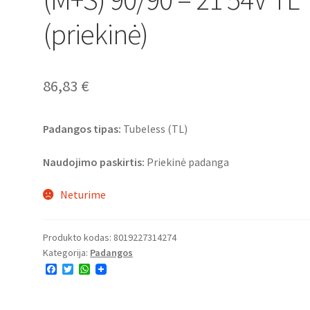
(priekinė)
86,83
€
Padangos tipas:
Tubeless (TL)
Naudojimo paskirtis:
Priekinė padanga
Neturime
Produkto kodas:
8019227314274
Kategorija:
Padangos
F
T
W
a
w
h
c
i
a
e
t
t