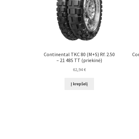
Continental TKC 80 (M+S) Rf. 2.50
Con
– 21 48S TT (priekinė)
62,94
€
Į krepšelį