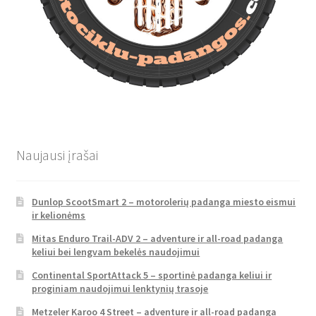
Naujausi įrašai
Dunlop ScootSmart 2 – motorolerių padanga miesto eismui
ir kelionėms
Mitas Enduro Trail-ADV 2 – adventure ir all-road padanga
keliui bei lengvam bekelės naudojimui
Continental SportAttack 5 – sportinė padanga keliui ir
proginiam naudojimui lenktynių trasoje
Metzeler Karoo 4 Street – adventure ir all-road padanga