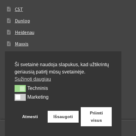
CST
Dunlop
Heidenau
Maxxis
Metzeler
Ši svetainė naudoja slapukus, kad užtikrintų
Michelin
geriausią patirtį mūsų svetainėje.
Mitas
Sužinoti daugiau
Techninis
Techninis
Pirelli
Marketing
Marketing
Shinko
Priimti
Atmesti
Išsaugoti
visus
0
Ieškoti:
Ieškoti