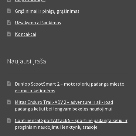
Grąžinimai ir pinigų grąžinimas
Užsakymo atšaukimas
Kontaktai
Naujausi įrašai
Dunlop ScootSmart 2 – motorolerių padanga miesto
eismui ir kelionėms
Mitas Enduro Trail-ADV 2 – adventure ir all-road
padanga keliui bei lengvam bekelės naudojimui
Continental SportAttack 5 – sportinė padanga keliui ir
proginiam naudojimui lenktynių trasoje