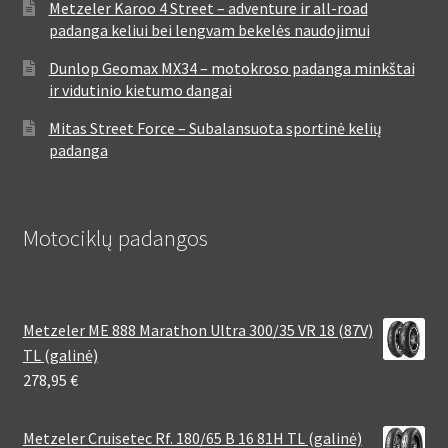
Metzeler Karoo 4 Street – adventure ir all-road
padanga keliui bei lengvam bekelės naudojimui
Dunlop Geomax MX34 – motokroso padanga minkštai
ir vidutinio kietumo dangai
Mitas Street Force – Subalansuota sportinė kelių
padanga
Motociklų padangos
Metzeler ME 888 Marathon Ultra 300/35 VR 18 (87V)
TL (galinė)
278,95
€
Metzeler Cruisetec Rf. 180/65 B 16 81H TL (galinė)