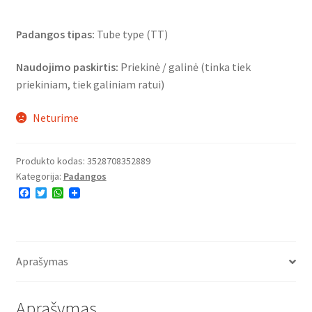
Padangos tipas:
Tube type (TT)
Naudojimo paskirtis:
Priekinė / galinė (tinka tiek
priekiniam, tiek galiniam ratui)
Neturime
Produkto kodas:
3528708352889
Kategorija:
Padangos
F
T
W
a
w
h
c
i
a
e
t
t
b
t
s
o
e
A
o
r
p
Aprašymas
k
p
Aprašymas