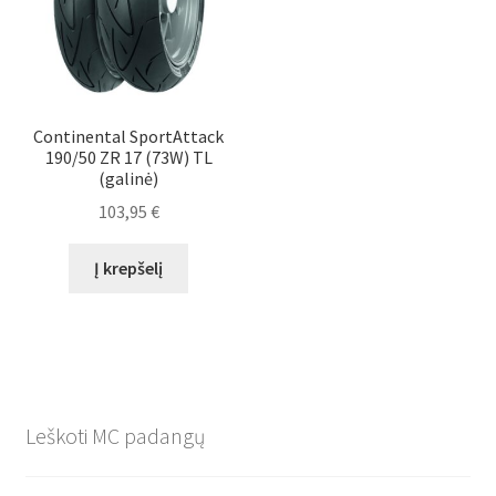
Continental SportAttack
190/50 ZR 17 (73W) TL
(galinė)
103,95
€
Į krepšelį
Leškoti MC padangų