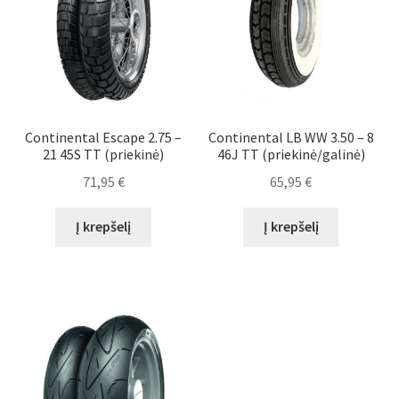
Continental Escape 2.75 –
Continental LB WW 3.50 – 8
21 45S TT (priekinė)
46J TT (priekinė/galinė)
71,95
€
65,95
€
Į krepšelį
Į krepšelį