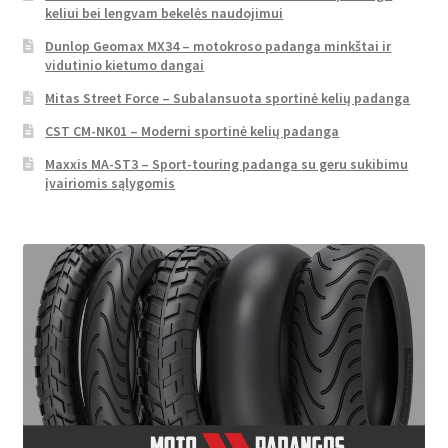
keliui bei lengvam bekelės naudojimui
Dunlop Geomax MX34 – motokroso padanga minkštai ir
vidutinio kietumo dangai
Mitas Street Force – Subalansuota sportinė kelių padanga
CST CM-NK01 – Moderni sportinė kelių padanga
Maxxis MA-ST3 – Sport-touring padanga su geru sukibimu
įvairiomis sąlygomis