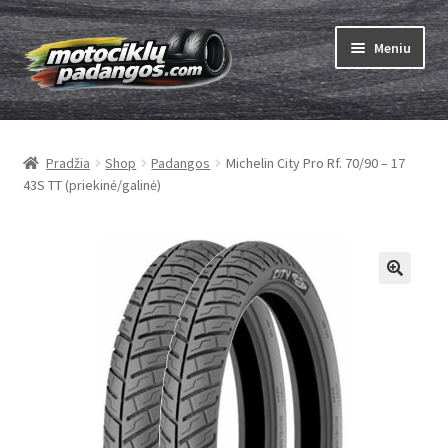
Pereiti
Pereiti
Meniu
prie
prie
meniu
turinio
Išskleist
Padangos
sub-
Pradžia
Shop
Padangos
Michelin City Pro Rf. 70/90 – 17
menu
Išskleist
Kameros
43S TT (priekinė/galinė)
sub-
menu
Išskleist
ABC
sub-
menu
Kaip užsisakyti
Testų
Išskleist
Brand
sub-
menu
Kontaktai