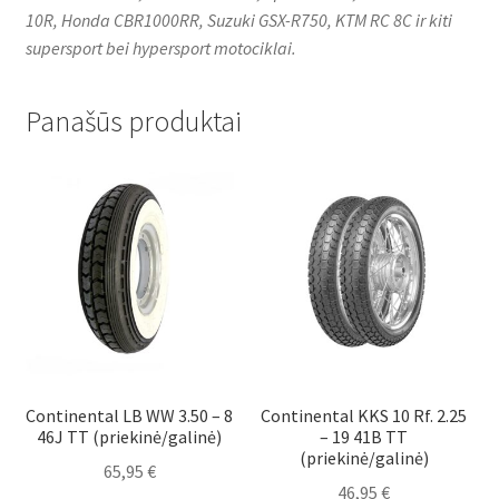
10R, Honda CBR1000RR, Suzuki GSX-R750, KTM RC 8C ir kiti
supersport bei hypersport motociklai.
Panašūs produktai
Continental LB WW 3.50 – 8
Continental KKS 10 Rf. 2.25
46J TT (priekinė/galinė)
– 19 41B TT
(priekinė/galinė)
65,95
€
46,95
€