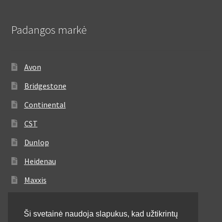
Padangos markė
Avon
Bridgestone
Continental
CST
Dunlop
Heidenau
Maxxis
Metzeler
Ši svetainė naudoja slapukus, kad užtikrintų
Michelin