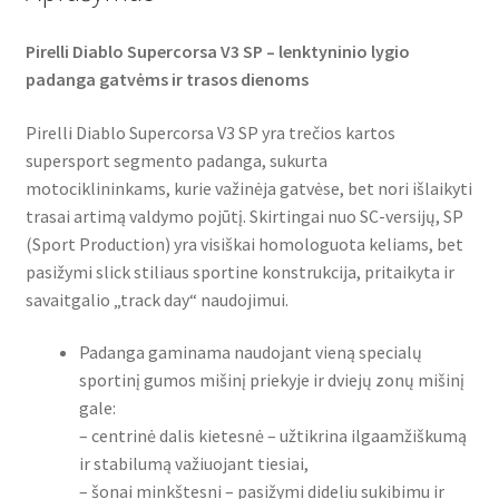
Pirelli Diablo Supercorsa V3 SP – lenktyninio lygio
padanga gatvėms ir trasos dienoms
Pirelli Diablo Supercorsa V3 SP yra trečios kartos
supersport segmento padanga, sukurta
motociklininkams, kurie važinėja gatvėse, bet nori išlaikyti
trasai artimą valdymo pojūtį. Skirtingai nuo SC-versijų, SP
(Sport Production) yra visiškai homologuota keliams, bet
pasižymi slick stiliaus sportine konstrukcija, pritaikyta ir
savaitgalio „track day“ naudojimui.
Padanga gaminama naudojant vieną specialų
sportinį gumos mišinį priekyje ir dviejų zonų mišinį
gale:
– centrinė dalis kietesnė – užtikrina ilgaamžiškumą
ir stabilumą važiuojant tiesiai,
– šonai minkštesni – pasižymi dideliu sukibimu ir