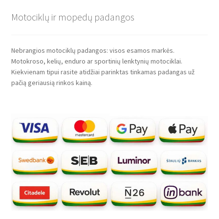
Motociklų ir mopedų padangos
Nebrangios motociklų padangos: visos esamos markės.
Motokroso, kelių, enduro ar sportinių lenktynių motociklai.
Kiekvienam tipui rasite atidžiai parinktas tinkamas padangas už
pačią geriausią rinkos kainą.