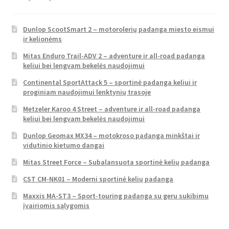
Dunlop ScootSmart 2 – motorolerių padanga miesto eismui
ir kelionėms
Mitas Enduro Trail-ADV 2 – adventure ir all-road padanga
keliui bei lengvam bekelės naudojimui
Continental SportAttack 5 – sportinė padanga keliui ir
proginiam naudojimui lenktynių trasoje
Metzeler Karoo 4 Street – adventure ir all-road padanga
keliui bei lengvam bekelės naudojimui
Dunlop Geomax MX34 – motokroso padanga minkštai ir
vidutinio kietumo dangai
Mitas Street Force – Subalansuota sportinė kelių padanga
CST CM-NK01 – Moderni sportinė kelių padanga
Maxxis MA-ST3 – Sport-touring padanga su geru sukibimu
įvairiomis sąlygomis