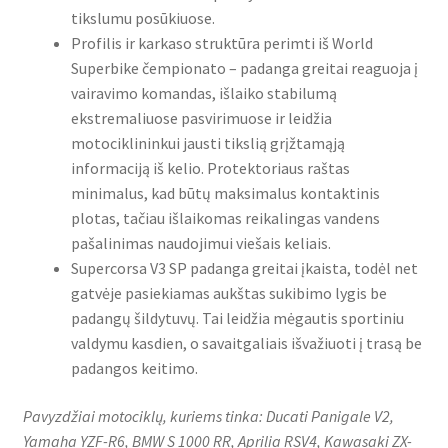
tikslumu posūkiuose.
Profilis ir karkaso struktūra perimti iš World
Superbike čempionato – padanga greitai reaguoja į
vairavimo komandas, išlaiko stabilumą
ekstremaliuose pasvirimuose ir leidžia
motociklininkui jausti tikslią grįžtamąją
informaciją iš kelio. Protektoriaus raštas
minimalus, kad būtų maksimalus kontaktinis
plotas, tačiau išlaikomas reikalingas vandens
pašalinimas naudojimui viešais keliais.
Supercorsa V3 SP padanga greitai įkaista, todėl net
gatvėje pasiekiamas aukštas sukibimo lygis be
padangų šildytuvų. Tai leidžia mėgautis sportiniu
valdymu kasdien, o savaitgaliais išvažiuoti į trasą be
padangos keitimo.
Pavyzdžiai motociklų, kuriems tinka: Ducati Panigale V2,
Yamaha YZF-R6, BMW S 1000 RR, Aprilia RSV4, Kawasaki ZX-