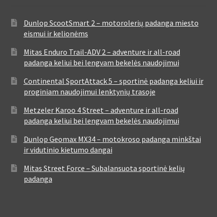
Dunlop ScootSmart 2 – motorolerių padanga miesto
eismui ir kelionėms
Mitas Enduro Trail-ADV 2 – adventure ir all-road
padanga keliui bei lengvam bekelės naudojimui
Continental SportAttack 5 – sportinė padanga keliui ir
proginiam naudojimui lenktynių trasoje
Metzeler Karoo 4 Street – adventure ir all-road
padanga keliui bei lengvam bekelės naudojimui
Dunlop Geomax MX34 – motokroso padanga minkštai
ir vidutinio kietumo dangai
Mitas Street Force – Subalansuota sportinė kelių
padanga