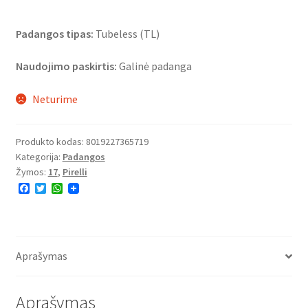
Padangos tipas:
Tubeless (TL)
Naudojimo paskirtis:
Galinė padanga
Neturime
Produkto kodas:
8019227365719
Kategorija:
Padangos
Žymos:
17
,
Pirelli
F
T
W
a
w
h
c
i
a
e
t
t
b
t
s
o
e
A
o
r
p
Aprašymas
k
p
Aprašymas