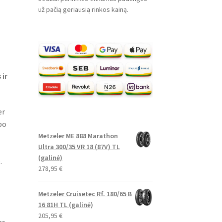
už pačią geriausią rinkos kainą.
 ir
er
po
Metzeler ME 888 Marathon
Ultra 300/35 VR 18 (87V) TL
(galinė)
.
278,95
€
Metzeler Cruisetec Rf. 180/65 B
16 81H TL (galinė)
205,95
€