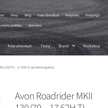
me
Shop
Blog
Kaip užsisakyti
Krepšelis
Prisijungti
vatumo politika
Apie mus
Kaip užsisakyti
Testų
Brand
Kontaktai
II 130/70 – 17 62H TL (priekinė/galinė)
Avon Roadrider MKII
130/70 – 17 62H TL