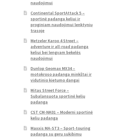
naudojimui
Continental SportAttack 5 –
sportinė padanga keliui ir
proginiam naudojimui lenktynių
trasoje
Metzeler Karoo 4 Street –
adventure ir all-road padanga
keliui bei lengvam bekelės
naudojimui
Dunlop Geomax MX34 –
motokroso padanga minkštai ir
vidutinio kietumo dangai
Mitas Street Force –
Subalansuota sportinė kelių
padanga
CST CM-NK01 – Moderni sportinė
kelių padanga
Maxxis MA-ST3 – Sport-touring
padanga su geru sukibimu