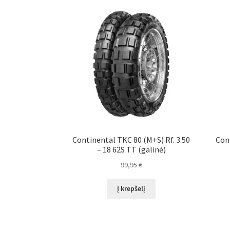
Continental TKC 80 (M+S) Rf. 3.50
Con
– 18 62S TT (galinė)
99,95
€
Į krepšelį