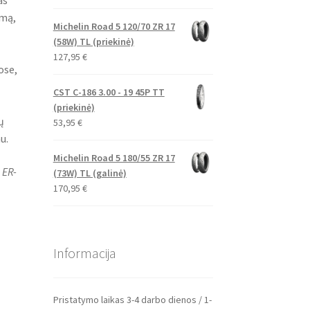
as
umą,
Michelin Road 5 120/70 ZR 17
(58W) TL (priekinė)
127,95
€
ose,
CST C-186 3.00 - 19 45P TT
(priekinė)
ų
53,95
€
u.
Michelin Road 5 180/55 ZR 17
 ER-
(73W) TL (galinė)
170,95
€
Informacija
Pristatymo laikas 3-4 darbo dienos / 1-