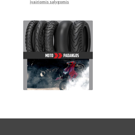
įvairiomis sąlygomis