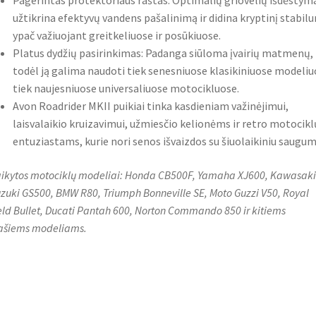
Pagerintas protektoriaus raštas: Optimalių griovelių išdėstym
užtikrina efektyvų vandens pašalinimą ir didina kryptinį stabil
ypač važiuojant greitkeliuose ir posūkiuose.
Platus dydžių pasirinkimas: Padanga siūloma įvairių matmenų,
todėl ją galima naudoti tiek senesniuose klasikiniuose modeliu
tiek naujesniuose universaliuose motocikluose.
Avon Roadrider MKII puikiai tinka kasdieniam važinėjimui,
laisvalaikio kruizavimui, užmiesčio kelionėms ir retro motocikl
entuziastams, kurie nori senos išvaizdos su šiuolaikiniu saugum
aikytos motociklų modeliai: Honda CB500F, Yamaha XJ600, Kawasaki
uzuki GS500, BMW R80, Triumph Bonneville SE, Moto Guzzi V50, Royal
eld Bullet, Ducati Pantah 600, Norton Commando 850 ir kitiems
ašiems modeliams.