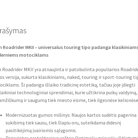
a
w
h
c
i
a
e
t
t
b
t
s
o
e
A
o
r
p
rašymas
k
p
 Roadrider MKII – universalus touring tipo padanga klasikiniams
erniems motociklams
 Roadrider MKII yra atnaujinta ir patobulinta populiarios Roadrid
jos versija, sukurta klasikiniams, naked, touring ir sport-touring ti
ciklams. Ši padanga išlaiko tradicinę estetiką, tačiau joje įdiegti
laikiniai technologiniai sprendimai, kurie užtikrina puikų valdymą,
amžiškumą ir saugumą tiek miesto eisme, tiek ilgesnėse kelionėse
Modernizuotas gumos mišinys: Naujos kartos sudėtis pagerina
sukibimą tiek sausu, tiek šlapiu oru, suteikdama didesnį
pasitikėjimą įvairiomis sąlygomis.