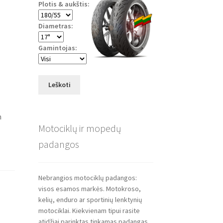
Plotis & aukštis:
Diametras:
Gamintojas:
Leškoti
m
Motociklų ir mopedų
padangos
Nebrangios motociklų padangos:
visos esamos markės. Motokroso,
kelių, enduro ar sportinių lenktynių
motociklai. Kiekvienam tipui rasite
atidžiai parinktas tinkamas padangas