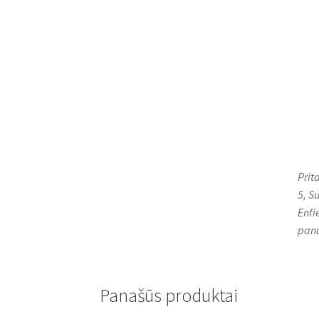
Prit
5, S
Enfi
pan
Panašūs produktai