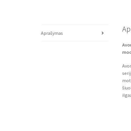
Ap
Aprašymas
Avon
mod
Avon
seri
moto
šiuo
ilga