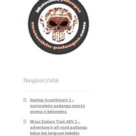
Naujausi įrašai
Dunlop ScootSmart 2 –
motorolerių padanga miesto
eismui ir kelionėms
Mitas Enduro Trail-ADV 2 –
adventure ir all-road padanga
keliui bei lengvam bekelės