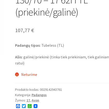
(priekinė/galinė)
107,77
€
Padangų tipas:
Tubeless (TL)
Ašis:
galinė/priekinė (tinka tiek priekiniam, tiek galinia
ratui)
Neturime
Produkto kodas:
0029142943761
Kategorija:
Padangos
Žymos:
17
,
Avon
F
T
W