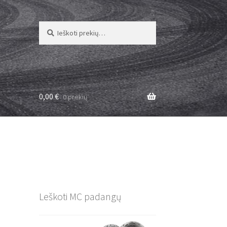
Ieškoti:
Ieškoti
0,00
€
0 prekių
Leškoti MC padangų