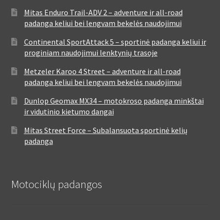
Mitas Enduro Trail-ADV 2 – adventure ir all-road
padanga keliui bei lengvam bekelės naudojimui
Continental SportAttack 5 – sportinė padanga keliui ir
proginiam naudojimui lenktynių trasoje
Metzeler Karoo 4 Street – adventure ir all-road
padanga keliui bei lengvam bekelės naudojimui
Dunlop Geomax MX34 – motokroso padanga minkštai
ir vidutinio kietumo dangai
Mitas Street Force – Subalansuota sportinė kelių
padanga
Motociklų padangos