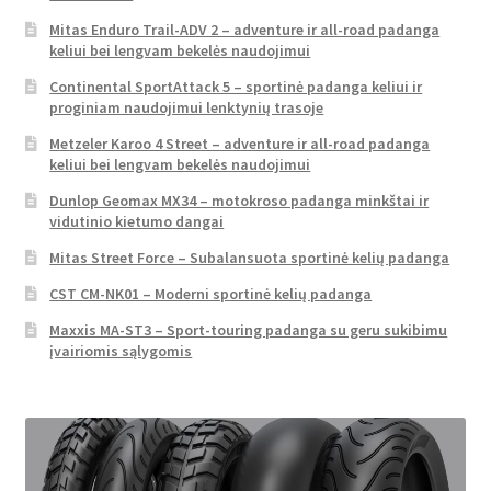
Mitas Enduro Trail-ADV 2 – adventure ir all-road padanga
keliui bei lengvam bekelės naudojimui
Continental SportAttack 5 – sportinė padanga keliui ir
proginiam naudojimui lenktynių trasoje
Metzeler Karoo 4 Street – adventure ir all-road padanga
keliui bei lengvam bekelės naudojimui
Dunlop Geomax MX34 – motokroso padanga minkštai ir
vidutinio kietumo dangai
Mitas Street Force – Subalansuota sportinė kelių padanga
CST CM-NK01 – Moderni sportinė kelių padanga
Maxxis MA-ST3 – Sport-touring padanga su geru sukibimu
įvairiomis sąlygomis