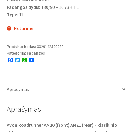
Padangos dydis:
130/90 – 16 73H TL
Type:
TL
Neturime
Produkto kodas:
0029142520238
Kategorija:
Padangos
F
T
W
a
w
h
c
i
a
e
t
t
b
t
s
o
e
A
o
r
p
Aprašymas
k
p
Aprašymas
Avon Roadrunner AM20 (front) AM21 (rear) – klasikinio