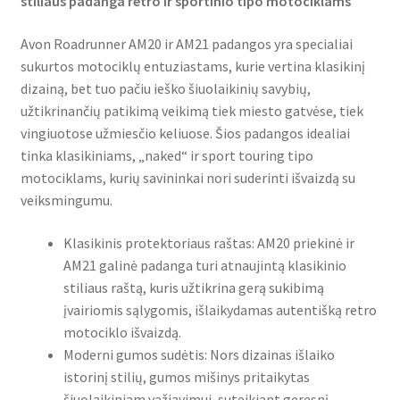
stiliaus padanga retro ir sportinio tipo motociklams
Avon Roadrunner AM20 ir AM21 padangos yra specialiai
sukurtos motociklų entuziastams, kurie vertina klasikinį
dizainą, bet tuo pačiu ieško šiuolaikinių savybių,
užtikrinančių patikimą veikimą tiek miesto gatvėse, tiek
vingiuotose užmiesčio keliuose. Šios padangos idealiai
tinka klasikiniams, „naked“ ir sport touring tipo
motociklams, kurių savininkai nori suderinti išvaizdą su
veiksmingumu.
Klasikinis protektoriaus raštas: AM20 priekinė ir
AM21 galinė padanga turi atnaujintą klasikinio
stiliaus raštą, kuris užtikrina gerą sukibimą
įvairiomis sąlygomis, išlaikydamas autentišką retro
motociklo išvaizdą.
Moderni gumos sudėtis: Nors dizainas išlaiko
istorinį stilių, gumos mišinys pritaikytas
šiuolaikiniam važiavimui, suteikiant geresnį