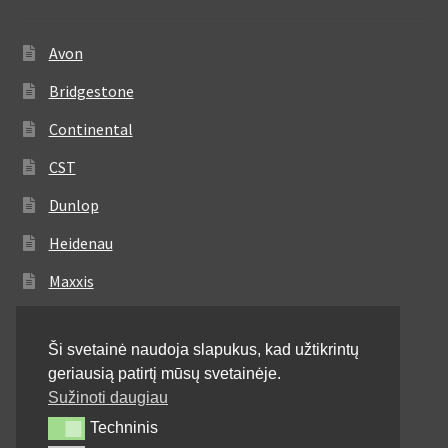
Avon
Bridgestone
Continental
CST
Dunlop
Heidenau
Maxxis
Metzeler
Ši svetainė naudoja slapukus, kad užtikrintų
Michelin
geriausią patirtį mūsų svetainėje.
Mitas
Sužinoti daugiau
Techninis
Techninis
Pirelli