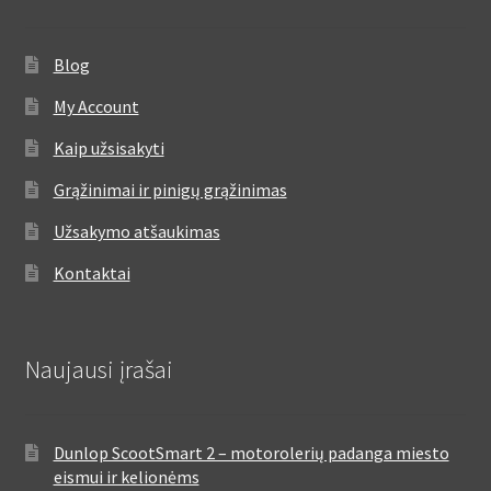
Blog
My Account
Kaip užsisakyti
Grąžinimai ir pinigų grąžinimas
Užsakymo atšaukimas
Kontaktai
Naujausi įrašai
Dunlop ScootSmart 2 – motorolerių padanga miesto
eismui ir kelionėms