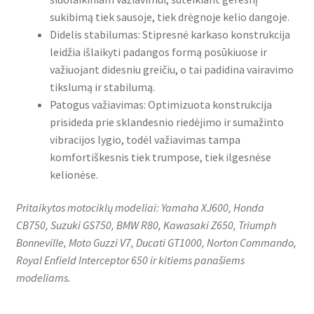
sukibimą tiek sausoje, tiek drėgnoje kelio dangoje.
Didelis stabilumas: Stipresnė karkaso konstrukcija
leidžia išlaikyti padangos formą posūkiuose ir
važiuojant didesniu greičiu, o tai padidina vairavimo
tikslumą ir stabilumą.
Patogus važiavimas: Optimizuota konstrukcija
prisideda prie sklandesnio riedėjimo ir sumažinto
vibracijos lygio, todėl važiavimas tampa
komfortiškesnis tiek trumpose, tiek ilgesnėse
kelionėse.
Pritaikytos motociklų modeliai: Yamaha XJ600, Honda
CB750, Suzuki GS750, BMW R80, Kawasaki Z650, Triumph
Bonneville, Moto Guzzi V7, Ducati GT1000, Norton Commando,
Royal Enfield Interceptor 650 ir kitiems panašiems
modeliams.