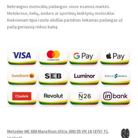
Nebrangios motociklų padangos: visos esamos markės.
Motokroso, kelių, enduro ar sportinių lenktynių motociklai.
Kiekvienam tipui rasite atidžiai parinktas tinkamas padangas už
pačią geriausią rinkos kainą.
Metzeler ME 888 Marathon Ultra 300/35 VR 18 (87V) TL
(galinė)