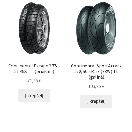
Continental Escape 2.75 –
Continental SportAttack
21 45S TT (priekinė)
190/50 ZR 17 (73W) TL
(galinė)
71,95
€
103,95
€
Į krepšelį
Į krepšelį