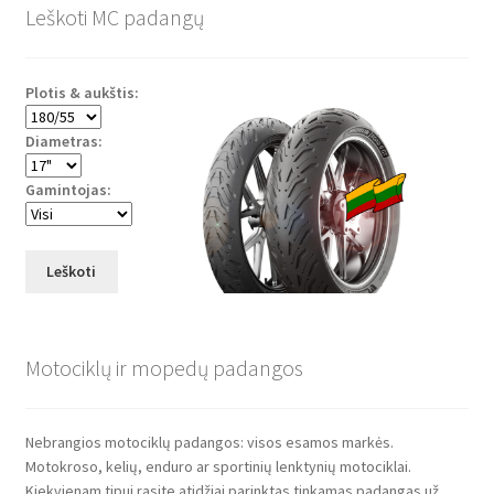
Leškoti MC padangų
Plotis & aukštis:
Diametras:
Gamintojas:
Leškoti
Motociklų ir mopedų padangos
Nebrangios motociklų padangos: visos esamos markės.
Motokroso, kelių, enduro ar sportinių lenktynių motociklai.
Kiekvienam tipui rasite atidžiai parinktas tinkamas padangas už