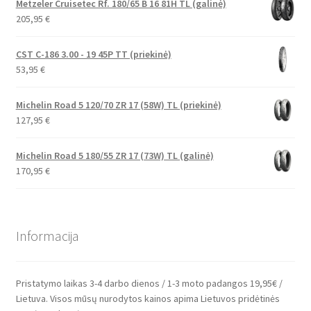
Metzeler Cruisetec Rf. 180/65 B 16 81H TL (galinė)
205,95
€
CST C-186 3.00 - 19 45P TT (priekinė)
53,95
€
Michelin Road 5 120/70 ZR 17 (58W) TL (priekinė)
127,95
€
Michelin Road 5 180/55 ZR 17 (73W) TL (galinė)
170,95
€
Informacija
Pristatymo laikas 3-4 darbo dienos / 1-3 moto padangos 19,95€ /
Lietuva. Visos mūsų nurodytos kainos apima Lietuvos pridėtinės