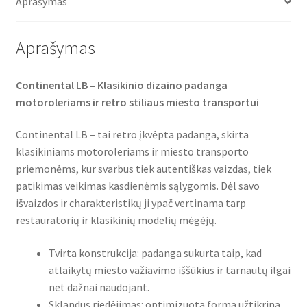
Aprašymas
k
p
Aprašymas
Continental LB – Klasikinio dizaino padanga
motoroleriams ir retro stiliaus miesto transportui
Continental LB – tai retro įkvėpta padanga, skirta
klasikiniams motoroleriams ir miesto transporto
priemonėms, kur svarbus tiek autentiškas vaizdas, tiek
patikimas veikimas kasdienėmis sąlygomis. Dėl savo
išvaizdos ir charakteristikų ji ypač vertinama tarp
restauratorių ir klasikinių modelių mėgėjų.
Tvirta konstrukcija: padanga sukurta taip, kad
atlaikytų miesto važiavimo iššūkius ir tarnautų ilgai
net dažnai naudojant.
Sklandus riedėjimas: optimizuota forma užtikrina