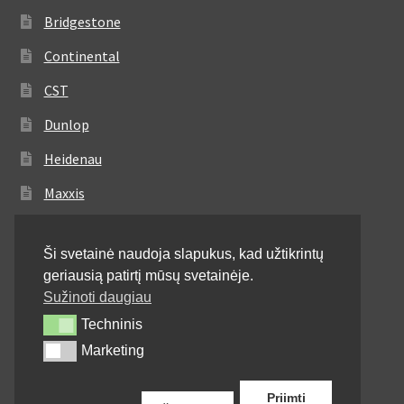
Bridgestone
Continental
CST
Dunlop
Heidenau
Maxxis
Metzeler
Ši svetainė naudoja slapukus, kad užtikrintų
Michelin
geriausią patirtį mūsų svetainėje.
Mitas
Sužinoti daugiau
Techninis
Techninis
Pirelli
Marketing
Marketing
Shinko
Priimti