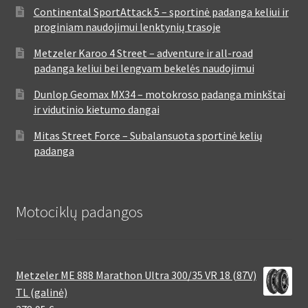
Continental SportAttack 5 – sportinė padanga keliui ir
proginiam naudojimui lenktynių trasoje
Metzeler Karoo 4 Street – adventure ir all-road
padanga keliui bei lengvam bekelės naudojimui
Dunlop Geomax MX34 – motokroso padanga minkštai
ir vidutinio kietumo dangai
Mitas Street Force – Subalansuota sportinė kelių
padanga
Motociklų padangos
Metzeler ME 888 Marathon Ultra 300/35 VR 18 (87V)
TL (galinė)