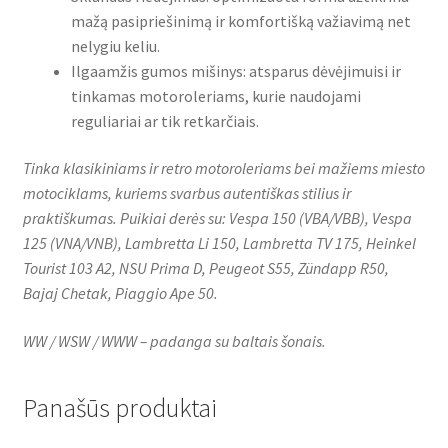
mažą pasipriešinimą ir komfortišką važiavimą net
nelygiu keliu.
Ilgaamžis gumos mišinys: atsparus dėvėjimuisi ir
tinkamas motoroleriams, kurie naudojami
reguliariai ar tik retkarčiais.
Tinka klasikiniams ir retro motoroleriams bei mažiems miesto
motociklams, kuriems svarbus autentiškas stilius ir
praktiškumas. Puikiai derės su: Vespa 150 (VBA/VBB), Vespa
125 (VNA/VNB), Lambretta Li 150, Lambretta TV 175, Heinkel
Tourist 103 A2, NSU Prima D, Peugeot S55, Zündapp R50,
Bajaj Chetak, Piaggio Ape 50.
WW / WSW / WWW – padanga su baltais šonais.
Panašūs produktai