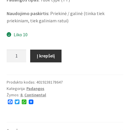
Naudojimo paskirtis:
Priekinė / galinė (tinka tiek
priekiniam, tiek galiniam ratui)
Liko 10
produkto
Į krepšelį
kiekis:
Continental
LB
WW
Produkto kodas:
4019238178647
Kategorija:
Padangos
3.50
Žymos:
8
,
Continental
-
F
T
W
8
a
w
h
46J
c
i
a
e
t
t
TT
b
t
s
o
e
A
(priekinė/galinė)
o
r
p