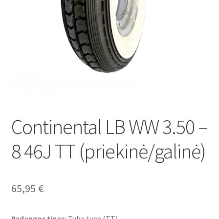
Continental LB WW 3.50 –
8 46J TT (priekinė/galinė)
65,95
€
Padangos tipas:
Tube type (TT)