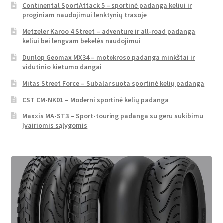
Continental SportAttack 5 – sportinė padanga keliui ir
proginiam naudojimui lenktynių trasoje
Metzeler Karoo 4 Street – adventure ir all-road padanga
keliui bei lengvam bekelės naudojimui
Dunlop Geomax MX34 – motokroso padanga minkštai ir
vidutinio kietumo dangai
Mitas Street Force – Subalansuota sportinė kelių padanga
CST CM-NK01 – Moderni sportinė kelių padanga
Maxxis MA-ST3 – Sport-touring padanga su geru sukibimu
įvairiomis sąlygomis