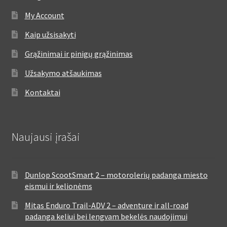
My Account
Kaip užsisakyti
Grąžinimai ir pinigų grąžinimas
Užsakymo atšaukimas
Kontaktai
Naujausi įrašai
Dunlop ScootSmart 2 – motorolerių padanga miesto
eismui ir kelionėms
Mitas Enduro Trail-ADV 2 – adventure ir all-road
padanga keliui bei lengvam bekelės naudojimui