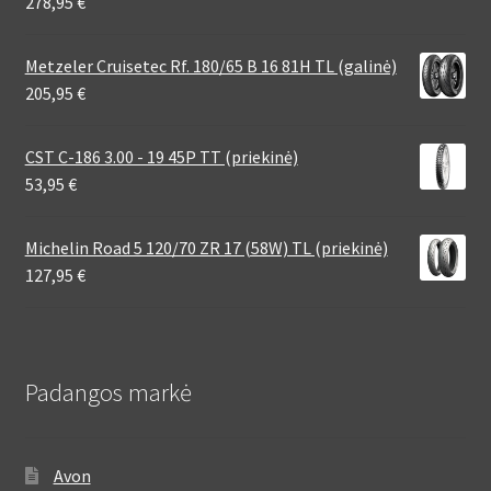
278,95
€
Metzeler Cruisetec Rf. 180/65 B 16 81H TL (galinė)
205,95
€
CST C-186 3.00 - 19 45P TT (priekinė)
53,95
€
Michelin Road 5 120/70 ZR 17 (58W) TL (priekinė)
127,95
€
Padangos markė
Avon