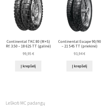
Continental TKC 80 (M+S)
Continental Escape 90/90
Rf. 3.50 – 18 62S TT (galinė)
– 21 54S TT (priekinė)
99,95
€
93,94
€
Į krepšelį
Į krepšelį
Leškoti MC padangų