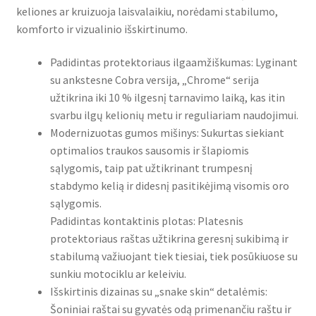
keliones ar kruizuoja laisvalaikiu, norėdami stabilumo,
komforto ir vizualinio išskirtinumo.
Padidintas protektoriaus ilgaamžiškumas: Lyginant
su ankstesne Cobra versija, „Chrome“ serija
užtikrina iki 10 % ilgesnį tarnavimo laiką, kas itin
svarbu ilgų kelionių metu ir reguliariam naudojimui.
Modernizuotas gumos mišinys: Sukurtas siekiant
optimalios traukos sausomis ir šlapiomis
sąlygomis, taip pat užtikrinant trumpesnį
stabdymo kelią ir didesnį pasitikėjimą visomis oro
sąlygomis.
Padidintas kontaktinis plotas: Platesnis
protektoriaus raštas užtikrina geresnį sukibimą ir
stabilumą važiuojant tiek tiesiai, tiek posūkiuose su
sunkiu motociklu ar keleiviu.
Išskirtinis dizainas su „snake skin“ detalėmis:
Šoniniai raštai su gyvatės odą primenančiu raštu ir