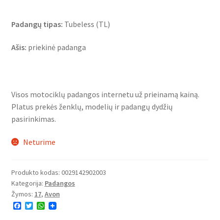
Padangų tipas:
Tubeless (TL)
Ašis:
priekinė padanga
Visos motociklų padangos internetu už prieinamą kainą.
Platus prekės ženklų, modelių ir padangų dydžių
pasirinkimas.
Neturime
Produkto kodas:
0029142902003
Kategorija:
Padangos
Žymos:
17
,
Avon
F
T
W
a
w
h