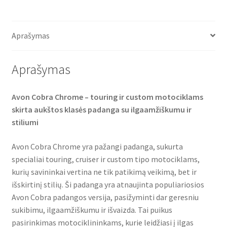
c
i
a
e
t
t
b
t
s
o
e
A
o
r
p
Aprašymas
k
p
Aprašymas
Avon Cobra Chrome – touring ir custom motociklams
skirta aukštos klasės padanga su ilgaamžiškumu ir
stiliumi
Avon Cobra Chrome yra pažangi padanga, sukurta
specialiai touring, cruiser ir custom tipo motociklams,
kurių savininkai vertina ne tik patikimą veikimą, bet ir
išskirtinį stilių. Ši padanga yra atnaujinta populiariosios
Avon Cobra padangos versija, pasižyminti dar geresniu
sukibimu, ilgaamžiškumu ir išvaizda. Tai puikus
pasirinkimas motociklininkams, kurie leidžiasi į ilgas