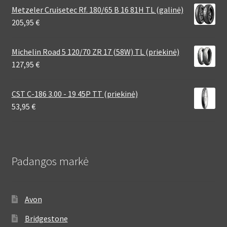
Metzeler Cruisetec Rf. 180/65 B 16 81H TL (galinė)
205,95
€
Michelin Road 5 120/70 ZR 17 (58W) TL (priekinė)
127,95
€
CST C-186 3.00 - 19 45P TT (priekinė)
53,95
€
Padangos markė
Avon
Bridgestone