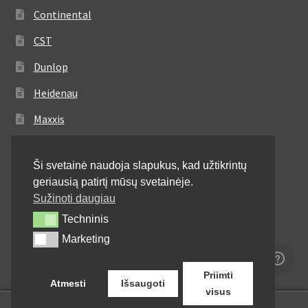
Continental
CST
Dunlop
Heidenau
Maxxis
Metzeler
Ši svetainė naudoja slapukus, kad užtikrintų
Michelin
geriausią patirtį mūsų svetainėje.
Mitas
Sužinoti daugiau
Techninis
Techninis
Pirelli
Marketing
Marketing
Shinko
Priimti
Atmesti
Išsaugoti
visus
0