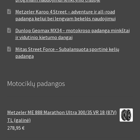
Metzeler Karoo 4 Street – adventure ir all-road
padanga keliui bei lengvam bekelės naudojimui
Dunlop Geomax MX34 – motokroso padanga minkštai
ir vidutinio kietumo dangai
Mitas Street Force – Subalansuota sportinė kelių
padanga
Motociklų padangos
Metzeler ME 888 Marathon Ultra 300/35 VR 18 (87V)
TL (galinė)
278,95
€