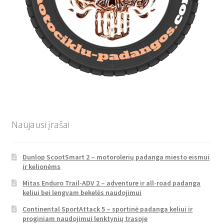
Naujausi įrašai
Dunlop ScootSmart 2 – motorolerių padanga miesto eismui
ir kelionėms
Mitas Enduro Trail-ADV 2 – adventure ir all-road padanga
keliui bei lengvam bekelės naudojimui
Continental SportAttack 5 – sportinė padanga keliui ir
proginiam naudojimui lenktynių trasoje