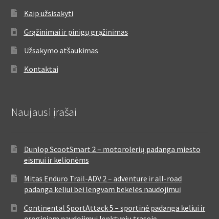
Kaip užsisakyti
Grąžinimai ir pinigų grąžinimas
Užsakymo atšaukimas
Kontaktai
Naujausi įrašai
Dunlop ScootSmart 2 – motorolerių padanga miesto
eismui ir kelionėms
Mitas Enduro Trail-ADV 2 – adventure ir all-road
padanga keliui bei lengvam bekelės naudojimui
Continental SportAttack 5 – sportinė padanga keliui ir
proginiam naudojimui lenktynių trasoje