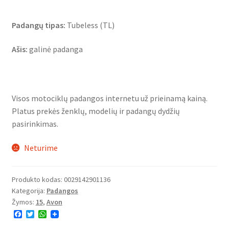
Padangų tipas:
Tubeless (TL)
Ašis:
galinė padanga
Visos motociklų padangos internetu už prieinamą kainą.
Platus prekės ženklų, modelių ir padangų dydžių
pasirinkimas.
Neturime
Produkto kodas:
0029142901136
Kategorija:
Padangos
Žymos:
15
,
Avon
F
T
W
a
w
h