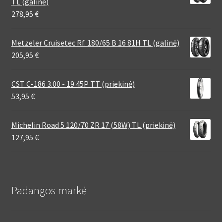
TL (galinė)
278,95
€
Metzeler Cruisetec Rf. 180/65 B 16 81H TL (galinė)
205,95
€
CST C-186 3.00 - 19 45P TT (priekinė)
53,95
€
Michelin Road 5 120/70 ZR 17 (58W) TL (priekinė)
127,95
€
Padangos markė