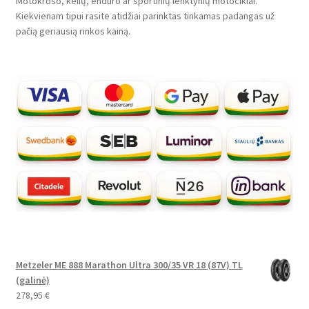
Motokroso, kelių, enduro ar sportinių lenktynių motociklai.
Kiekvienam tipui rasite atidžiai parinktas tinkamas padangas už
pačią geriausią rinkos kainą.
Metzeler ME 888 Marathon Ultra 300/35 VR 18 (87V) TL
(galinė)
278,95
€