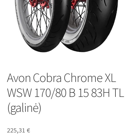
Avon Cobra Chrome XL
WSW 170/80 B 15 83H TL
(galinė)
225,31
€