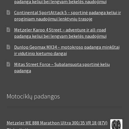
padanga keliui bei lengvam bekelės naudojimui
Continental SportAttack 5 – sportinė padanga keliui ir
proginiam naudojimui lenktynių trasoje
Metzeler Karoo 4 Street – adventure ir all-road
padanga keliui bei lengvam bekelės naudojimui
Dunlop Geomax MX34 – motokroso padanga minkštai
ir vidutinio kietumo dangai
Mitas Street Force – Subalansuota sportinė kelių
padanga
Motociklų padangos
Metzeler ME 888 Marathon Ultra 300/35 VR 18 (87V)