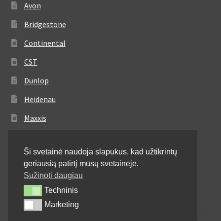
Avon
Bridgestone
Continental
CST
Dunlop
Heidenau
Maxxis
Metzeler
Ši svetainė naudoja slapukus, kad užtikrintų
Michelin
geriausią patirtį mūsų svetainėje.
Mitas
Sužinoti daugiau
Techninis
Techninis
Pirelli
Marketing
Marketing
Shinko