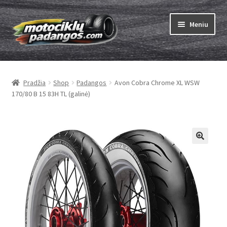
Pereiti
Pereiti
Meniu
prie
prie
meniu
turinio
Išskleist
Padangos
sub-
Pradžia
Shop
Padangos
Avon Cobra Chrome XL WSW
menu
Išskleist
Kameros
170/80 B 15 83H TL (galinė)
sub-
menu
Išskleist
ABC
sub-
menu
Kaip užsisakyti
Testų
Išskleist
Brand
sub-
menu
Kontaktai