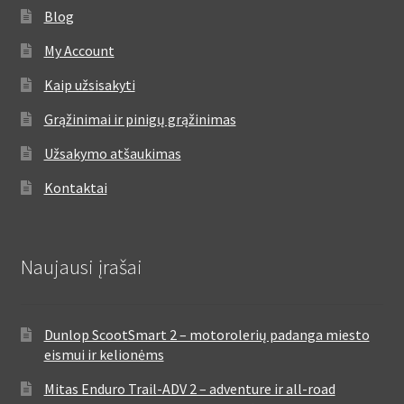
Blog
My Account
Kaip užsisakyti
Grąžinimai ir pinigų grąžinimas
Užsakymo atšaukimas
Kontaktai
Naujausi įrašai
Dunlop ScootSmart 2 – motorolerių padanga miesto
eismui ir kelionėms
Mitas Enduro Trail-ADV 2 – adventure ir all-road