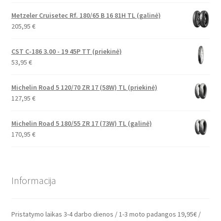
Metzeler Cruisetec Rf. 180/65 B 16 81H TL (galinė)
205,95
€
CST C-186 3.00 - 19 45P TT (priekinė)
53,95
€
Michelin Road 5 120/70 ZR 17 (58W) TL (priekinė)
127,95
€
Michelin Road 5 180/55 ZR 17 (73W) TL (galinė)
170,95
€
Informacija
Pristatymo laikas 3-4 darbo dienos / 1-3 moto padangos 19,95€ /