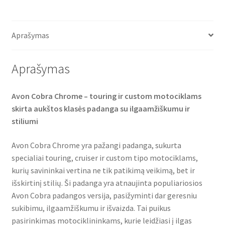
c
i
a
e
t
t
b
t
s
o
e
A
o
r
p
Aprašymas
k
p
Aprašymas
Avon Cobra Chrome – touring ir custom motociklams
skirta aukštos klasės padanga su ilgaamžiškumu ir
stiliumi
Avon Cobra Chrome yra pažangi padanga, sukurta
specialiai touring, cruiser ir custom tipo motociklams,
kurių savininkai vertina ne tik patikimą veikimą, bet ir
išskirtinį stilių. Ši padanga yra atnaujinta populiariosios
Avon Cobra padangos versija, pasižyminti dar geresniu
sukibimu, ilgaamžiškumu ir išvaizda. Tai puikus
pasirinkimas motociklininkams, kurie leidžiasi į ilgas