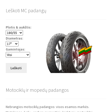
Leškoti MC padangų
Plotis & aukštis:
Diametras:
Gamintojas:
Leškoti
Motociklų ir mopedų padangos
Nebrangios motociklų padangos: visos esamos markės.