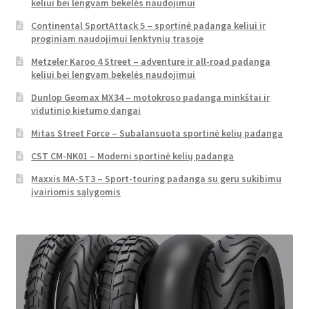
keliui bei lengvam bekelės naudojimui
Continental SportAttack 5 – sportinė padanga keliui ir
proginiam naudojimui lenktynių trasoje
Metzeler Karoo 4 Street – adventure ir all-road padanga
keliui bei lengvam bekelės naudojimui
Dunlop Geomax MX34 – motokroso padanga minkštai ir
vidutinio kietumo dangai
Mitas Street Force – Subalansuota sportinė kelių padanga
CST CM-NK01 – Moderni sportinė kelių padanga
Maxxis MA-ST3 – Sport-touring padanga su geru sukibimu
įvairiomis sąlygomis