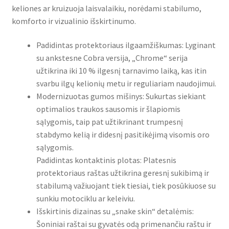
keliones ar kruizuoja laisvalaikiu, norėdami stabilumo,
komforto ir vizualinio išskirtinumo.
Padidintas protektoriaus ilgaamžiškumas: Lyginant
su ankstesne Cobra versija, „Chrome“ serija
užtikrina iki 10 % ilgesnį tarnavimo laiką, kas itin
svarbu ilgų kelionių metu ir reguliariam naudojimui.
Modernizuotas gumos mišinys: Sukurtas siekiant
optimalios traukos sausomis ir šlapiomis
sąlygomis, taip pat užtikrinant trumpesnį
stabdymo kelią ir didesnį pasitikėjimą visomis oro
sąlygomis.
Padidintas kontaktinis plotas: Platesnis
protektoriaus raštas užtikrina geresnį sukibimą ir
stabilumą važiuojant tiek tiesiai, tiek posūkiuose su
sunkiu motociklu ar keleiviu.
Išskirtinis dizainas su „snake skin“ detalėmis:
Šoniniai raštai su gyvatės odą primenančiu raštu ir