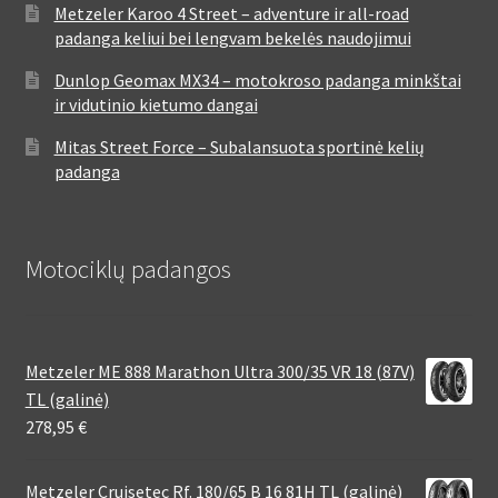
Metzeler Karoo 4 Street – adventure ir all-road
padanga keliui bei lengvam bekelės naudojimui
Dunlop Geomax MX34 – motokroso padanga minkštai
ir vidutinio kietumo dangai
Mitas Street Force – Subalansuota sportinė kelių
padanga
Motociklų padangos
Metzeler ME 888 Marathon Ultra 300/35 VR 18 (87V)
TL (galinė)
278,95
€
Metzeler Cruisetec Rf. 180/65 B 16 81H TL (galinė)