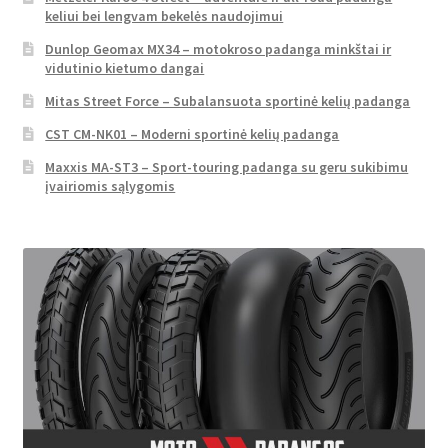
keliui bei lengvam bekelės naudojimui
Dunlop Geomax MX34 – motokroso padanga minkštai ir
vidutinio kietumo dangai
Mitas Street Force – Subalansuota sportinė kelių padanga
CST CM-NK01 – Moderni sportinė kelių padanga
Maxxis MA-ST3 – Sport-touring padanga su geru sukibimu
įvairiomis sąlygomis