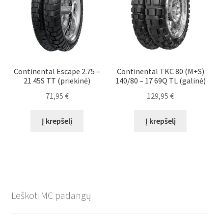
Continental Escape 2.75 –
Continental TKC 80 (M+S)
21 45S TT (priekinė)
140/80 – 17 69Q TL (galinė)
71,95
€
129,95
€
Į krepšelį
Į krepšelį
Leškoti MC padangų