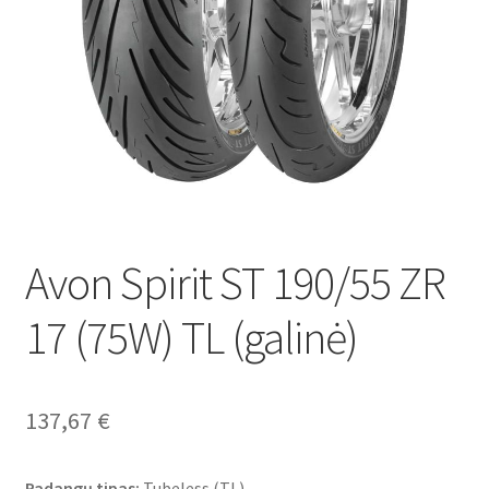
Avon Spirit ST 190/55 ZR
17 (75W) TL (galinė)
137,67
€
Padangų tipas:
Tubeless (TL)