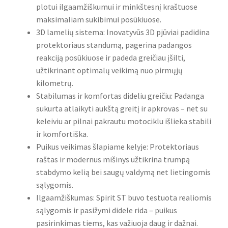
plotui ilgaamžiškumui ir minkštesnį kraštuose
maksimaliam sukibimui posūkiuose.
3D lamelių sistema: Inovatyvūs 3D pjūviai padidina
protektoriaus standumą, pagerina padangos
reakciją posūkiuose ir padeda greičiau įšilti,
užtikrinant optimalų veikimą nuo pirmųjų
kilometrų.
Stabilumas ir komfortas dideliu greičiu: Padanga
sukurta atlaikyti aukštą greitį ir apkrovas – net su
keleiviu ar pilnai pakrautu motociklu išlieka stabili
ir komfortiška.
Puikus veikimas šlapiame kelyje: Protektoriaus
raštas ir modernus mišinys užtikrina trumpą
stabdymo kelią bei saugų valdymą net lietingomis
sąlygomis.
Ilgaamžiškumas: Spirit ST buvo testuota realiomis
sąlygomis ir pasižymi didele rida – puikus
pasirinkimas tiems, kas važiuoja daug ir dažnai.