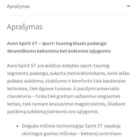
o
e
A
o
r
p
Aprašymas
k
p
Aprašymas
Avon Spirit ST – sport-touring klasės padanga
dinamiškoms kelionėms bet kokiomis sąlygomis
Avon Spirit ST yra aukštos kokybės sport-touring
segmento padanga, sukurta motociklininkams, kurie ieško
puikaus sukibimo, stabilumo ir komforto tiek kasdienėse
kelionėse, tiek ilguose turuose. Ji pasižymi universaliu
charakteriu – tinka tiek greitam važiavimui vingiuotais
keliais, tiek ramiam kruizavimui magistralėmis, išlaikant
patikimą sukibimą įvairiomis oro sąlygomis.
Dvigubo mišinio technologija: Spirit ST naudoja
skirtingus gumos mišinius – kietesnį centriniam