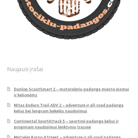
Naujausi įrašai
Dunlop ScootSmart 2 – motorolerių padanga miesto eismui
ir kelionėms
Mitas Enduro Trail-ADV 2 – adventure ir all-road padanga
keliui bei lengvam bekelės naudojimui
Continental SportAttack 5 – sportinė padanga keliui ir
proginiam naudojimui lenktynių trasoje
Metzeler Karoo 4 Street – adventure ir all-road padanga