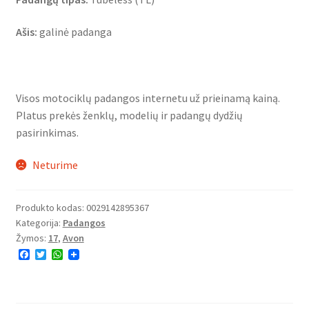
Ašis:
galinė padanga
Visos motociklų padangos internetu už prieinamą kainą.
Platus prekės ženklų, modelių ir padangų dydžių
pasirinkimas.
Neturime
Produkto kodas:
0029142895367
Kategorija:
Padangos
Žymos:
17
,
Avon
F
T
W
a
w
h
c
i
a
e
t
t
b
t
s