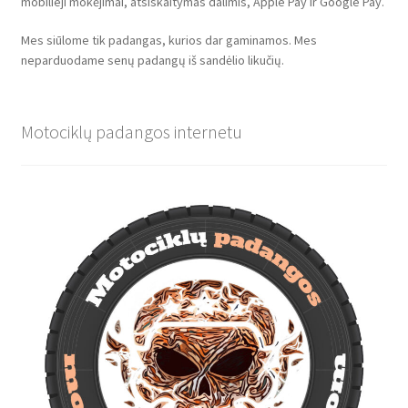
mobilieji mokėjimai, atsiskaitymas dalimis, Apple Pay ir Google Pay.
Mes siūlome tik padangas, kurios dar gaminamos. Mes
neparduodame senų padangų iš sandėlio likučių.
Motociklų padangos internetu