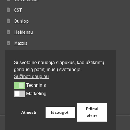
CST
Dunlop
Heidenau
Maxxis
Metzeler
Ši svetainė naudoja slapukus, kad užtikrintų
Michelin
geriausią patirtį mūsų svetainėje.
Mitas
Sužinoti daugiau
Techninis
Techninis
Pirelli
Marketing
Marketing
Shinko
Priimti
Atmesti
Išsaugoti
visus
0
Ieškoti:
Ieškoti