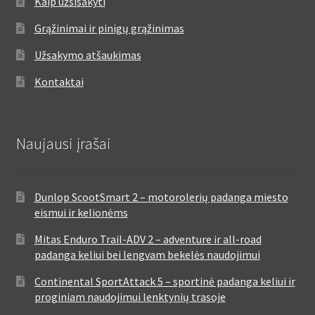
Kaip užsisakyti
Grąžinimai ir pinigų grąžinimas
Užsakymo atšaukimas
Kontaktai
Naujausi įrašai
Dunlop ScootSmart 2 – motorolerių padanga miesto
eismui ir kelionėms
Mitas Enduro Trail-ADV 2 – adventure ir all-road
padanga keliui bei lengvam bekelės naudojimui
Continental SportAttack 5 – sportinė padanga keliui ir
proginiam naudojimui lenktynių trasoje