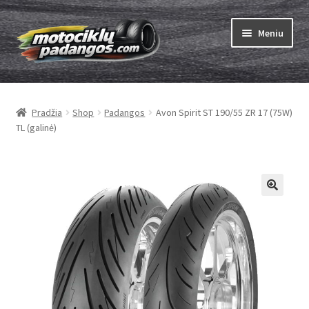
Pereiti
Pereiti
Meniu
prie
prie
meniu
turinio
Išskleist
Padangos
sub-
Pradžia
Shop
Padangos
Avon Spirit ST 190/55 ZR 17 (75W)
menu
Išskleist
Kameros
TL (galinė)
sub-
menu
Išskleist
ABC
sub-
menu
Kaip užsisakyti
Testų
Išskleist
Brand
sub-
menu
Kontaktai