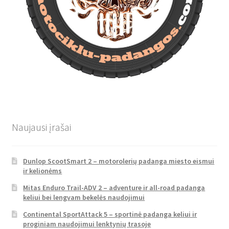
Naujausi įrašai
Dunlop ScootSmart 2 – motorolerių padanga miesto eismui
ir kelionėms
Mitas Enduro Trail-ADV 2 – adventure ir all-road padanga
keliui bei lengvam bekelės naudojimui
Continental SportAttack 5 – sportinė padanga keliui ir
proginiam naudojimui lenktynių trasoje