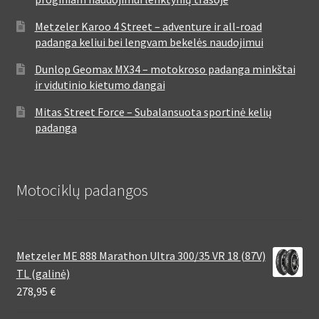
Metzeler Karoo 4 Street – adventure ir all-road
padanga keliui bei lengvam bekelės naudojimui
Dunlop Geomax MX34 – motokroso padanga minkštai
ir vidutinio kietumo dangai
Mitas Street Force – Subalansuota sportinė kelių
padanga
Motociklų padangos
Metzeler ME 888 Marathon Ultra 300/35 VR 18 (87V)
TL (galinė)
278,95
€