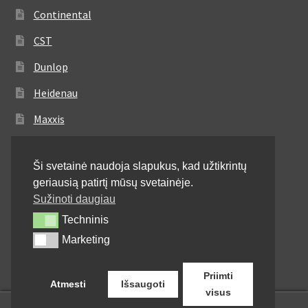
Continental
CST
Dunlop
Heidenau
Maxxis
Metzeler
Ši svetainė naudoja slapukus, kad užtikrintų
Michelin
geriausią patirtį mūsų svetainėje.
Mitas
Sužinoti daugiau
Techninis
Techninis
Pirelli
Marketing
Marketing
Shinko
Priimti
Atmesti
Išsaugoti
visus