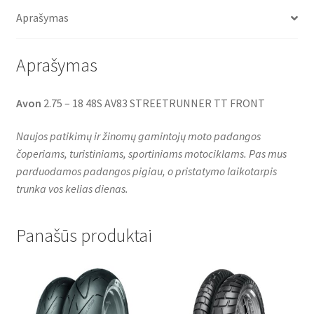
o
e
A
o
r
p
Aprašymas
k
p
Aprašymas
Avon
2.75 – 18 48S AV83 STREETRUNNER TT FRONT
Naujos patikimų ir žinomų gamintojų moto padangos
čoperiams, turistiniams, sportiniams motociklams. Pas mus
parduodamos padangos pigiau, o pristatymo laikotarpis
trunka vos kelias dienas.
Panašūs produktai