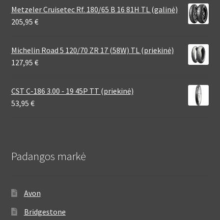
Metzeler Cruisetec Rf. 180/65 B 16 81H TL (galinė)
205,95
€
Michelin Road 5 120/70 ZR 17 (58W) TL (priekinė)
127,95
€
CST C-186 3.00 - 19 45P TT (priekinė)
53,95
€
Padangos markė
Avon
Bridgestone