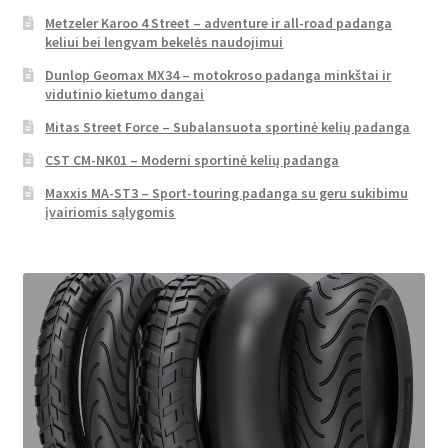
Metzeler Karoo 4 Street – adventure ir all-road padanga
keliui bei lengvam bekelės naudojimui
Dunlop Geomax MX34 – motokroso padanga minkštai ir
vidutinio kietumo dangai
Mitas Street Force – Subalansuota sportinė kelių padanga
CST CM-NK01 – Moderni sportinė kelių padanga
Maxxis MA-ST3 – Sport-touring padanga su geru sukibimu
įvairiomis sąlygomis