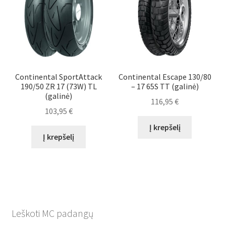
Continental SportAttack
Continental Escape 130/80
190/50 ZR 17 (73W) TL
– 17 65S TT (galinė)
(galinė)
116,95
€
103,95
€
Į krepšelį
Į krepšelį
Leškoti MC padangų