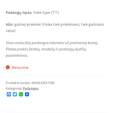
Padangų tipas:
Tube type (TT)
Ašis:
galinė/priekinė (tinka tiek priekiniam, tiek galiniam
ratui)
Visos motociklų padangos internetu už prieinamą kainą.
Platus prekės ženklų, modelių ir padangų dydžių
pasirinkimas.
Neturime
Produkto kodas:
0029142837305
Kategorija:
Padangos
F
T
W
a
w
h
c
i
a
e
t
t
b
t
s