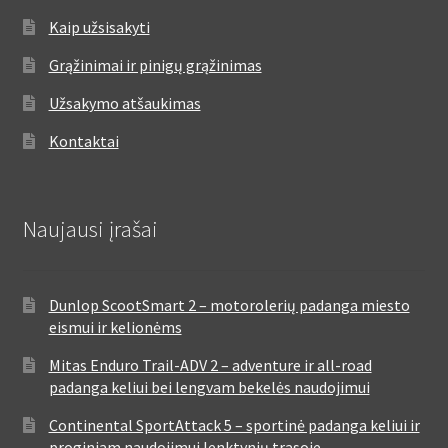
Kaip užsisakyti
Grąžinimai ir pinigų grąžinimas
Užsakymo atšaukimas
Kontaktai
Naujausi įrašai
Dunlop ScootSmart 2 – motorolerių padanga miesto
eismui ir kelionėms
Mitas Enduro Trail-ADV 2 – adventure ir all-road
padanga keliui bei lengvam bekelės naudojimui
Continental SportAttack 5 – sportinė padanga keliui ir
proginiam naudojimui lenktynių trasoje