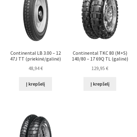
Continental LB 3.00 – 12
Continental TKC 80 (M+S)
47J TT (priekinė/galinė)
140/80 – 17 69Q TL (galinė)
48,94
€
129,95
€
Į krepšelį
Į krepšelį