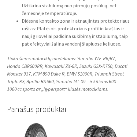
Užtikrina stabilumą nuo pirmųjų posūkių, net
žemesnėje temperatūroje.
Didesnė kontakto zona ir atnaujintas protektoriaus
raštas: Platėsnis protektoriaus profilio kraštas ir
nauji grioveliai padidina sukibimą ir stabilumą, taip
pat efektyviai šalina vandenį šlapiuose keliuose.
Tinka šiems motociklų modeliams: Yamaha YZF‑R6/R7,
Honda CBR600RR, Kawasaki ZX‑6R, Suzuki GSX‑R750, Ducati
Monster 937, KTM 890 Duke R, BMW S1000R, Triumph Street
Triple RS, Aprilia RS 660, Yamaha MT‑09 – ir kitiems 600–
1000 cc sporto ar „hypersport“ klasės motociklams.
Panašūs produktai