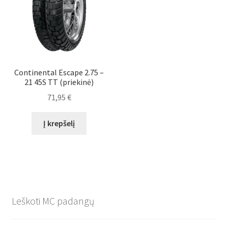
Continental Escape 2.75 –
21 45S TT (priekinė)
71,95
€
Į krepšelį
Leškoti MC padangų