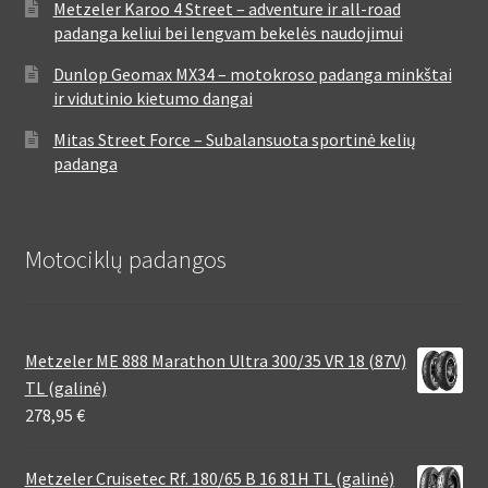
Metzeler Karoo 4 Street – adventure ir all-road
padanga keliui bei lengvam bekelės naudojimui
Dunlop Geomax MX34 – motokroso padanga minkštai
ir vidutinio kietumo dangai
Mitas Street Force – Subalansuota sportinė kelių
padanga
Motociklų padangos
Metzeler ME 888 Marathon Ultra 300/35 VR 18 (87V)
TL (galinė)
278,95
€
Metzeler Cruisetec Rf. 180/65 B 16 81H TL (galinė)