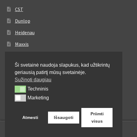
CST
Dunlop
Heidenau
Maxxis
Metzeler
Ši svetainė naudoja slapukus, kad užtikrintų
Michelin
geriausią patirtį mūsų svetainėje.
Mitas
Sužinoti daugiau
Techninis
Techninis
Pirelli
Marketing
Marketing
Shinko
Priimti
Atmesti
Išsaugoti
visus
0
Ieškoti:
Ieškoti