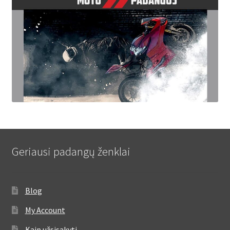
Geriausi padangų ženklai
Blog
My Account
Kaip užsisakyti