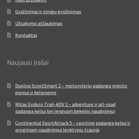
Grąžinimai ir pinigų grąžinimas
Užsakymo atšaukimas
Kontaktai
Naujausi įrašai
Dunlop ScootSmart 2 – motorolerių padanga miesto
eismui ir kelionėms
Mitas Enduro Trail-ADV 2 – adventure ir all-road
padanga keliui bei lengvam bekelės naudojimui
Continental SportAttack 5 – sportinė padanga keliui ir
proginiam naudojimui lenktynių trasoje