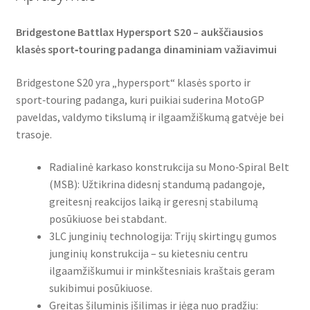
Bridgestone Battlax Hypersport S20 – aukščiausios
klasės sport‑touring padanga dinaminiam važiavimui
Bridgestone S20 yra „hypersport“ klasės sporto ir
sport‑touring padanga, kuri puikiai suderina MotoGP
paveldas, valdymo tikslumą ir ilgaamžiškumą gatvėje bei
trasoje.
Radialinė karkaso konstrukcija su Mono‑Spiral Belt
(MSB): Užtikrina didesnį standumą padangoje,
greitesnį reakcijos laiką ir geresnį stabilumą
posūkiuose bei stabdant.
3LC junginių technologija: Trijų skirtingų gumos
junginių konstrukcija – su kietesniu centru
ilgaamžiškumui ir minkštesniais kraštais geram
sukibimui posūkiuose.
Greitas šiluminis įšilimas ir jėga nuo pradžių: