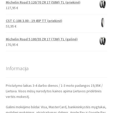
Michelin Road 5 120/70 ZR 17 (58W) TL (priekinė)
127,95
€
CST C-186 3.00 - 19 45P TT (priekinė)
53,95
€
Michelin Road 5 180/55 ZR 17 (73W) TL (galinė)
170,95
€
Informacija
Pristatymo laikas 3-4 darbo dienos / 1-3 moto padangos 19,95€ /
Lietuva. Visos mūsų nurodytos kainos apima Lietuvos pridėtinės
vertės mokestį.
Galimi mokėjimo būdai: Visa, MasterCard, bankininkystės mygtukai,
mobilieji mokėjimai, atsiskaitymas dalimis, Apple Pay ir Google Pay.