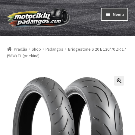
Pereiti
Pereiti
Meniu
prie
prie
meniu
turinio
Išskleist
Padangos
sub-
Pradžia
Shop
Padangos
Bridgestone S 20 E 120/70 ZR 17
menu
Išskleist
Kameros
(58W) TL (priekinė)
sub-
menu
Išskleist
ABC
sub-
menu
Kaip užsisakyti
Testų
Išskleist
Brand
sub-
menu
Kontaktai