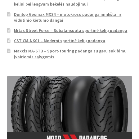
keliui bei lengvam bekelės naudojimui
Dunlop Geomax MX34 – motokroso padanga minkštai ir
vidutinio kietumo dangai
Mitas Street Force – Subalansuota sportinė kelių padanga
CST CM-NK01 – Moderni sportinė kelių padanga
Maxxis MA-ST3 – Sport-touring padanga su geru sukibimu
įvairiomis sąlygomis