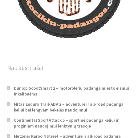
Naujausi įrašai
Dunlop ScootSmart 2 – motorolerių padanga miesto eismui
ir kelionėms
Mitas Enduro Trail-ADV 2 – adventure ir all-road padanga
keliui bei lengvam bekelės naudojimui
Continental SportAttack 5 – sportinė padanga keliui ir
proginiam naudojimui lenktynių trasoje
Metzeler Karoo 4 Street – adventure ir all-road padanga