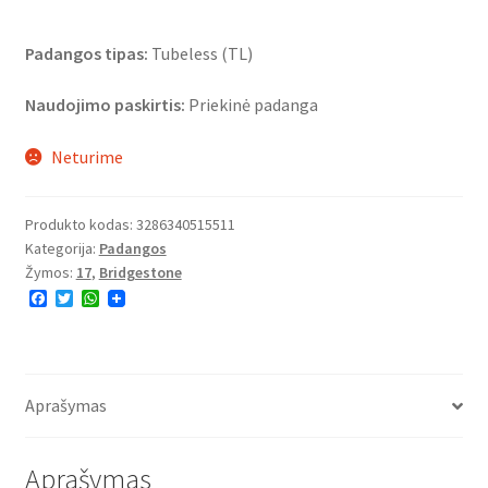
Padangos tipas:
Tubeless (TL)
Naudojimo paskirtis:
Priekinė padanga
Neturime
Produkto kodas:
3286340515511
Kategorija:
Padangos
Žymos:
17
,
Bridgestone
F
T
W
a
w
h
c
i
a
e
t
t
b
t
s
o
e
A
o
r
p
Aprašymas
k
p
Aprašymas