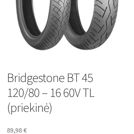
Bridgestone BT 45
120/80 – 16 60V TL
(priekinė)
89,98
€