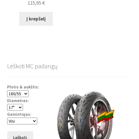
115,95
€
Į krepšelį
Leškoti MC padangų
Plotis & aukštis:
Diametras:
Gamintojas:
Leškoti