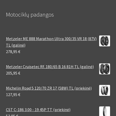
Motociklų padangos
Metzeler ME 888 Marathon Ultra 300/35 VR 18 (87V)
TL (galinė)
278,95
€
Metzeler Cruisetec Rf. 180/65 B 16 81H TL (galinė)
205,95
€
Michelin Road 5 120/70 ZR 17 (58W) TL (priekinė)
127,95
€
CST C-186 3.00 - 19 45P TT (priekinė)
53,95
€