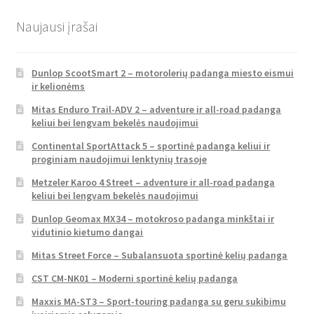
Naujausi įrašai
Dunlop ScootSmart 2 – motorolerių padanga miesto eismui
ir kelionėms
Mitas Enduro Trail-ADV 2 – adventure ir all-road padanga
keliui bei lengvam bekelės naudojimui
Continental SportAttack 5 – sportinė padanga keliui ir
proginiam naudojimui lenktynių trasoje
Metzeler Karoo 4 Street – adventure ir all-road padanga
keliui bei lengvam bekelės naudojimui
Dunlop Geomax MX34 – motokroso padanga minkštai ir
vidutinio kietumo dangai
Mitas Street Force – Subalansuota sportinė kelių padanga
CST CM-NK01 – Moderni sportinė kelių padanga
Maxxis MA-ST3 – Sport-touring padanga su geru sukibimu