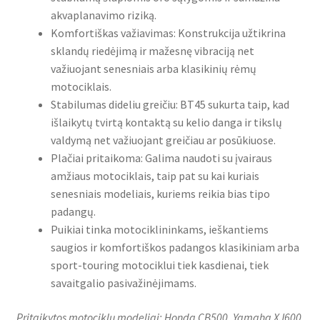
akvaplanavimo riziką.
Komfortiškas važiavimas: Konstrukcija užtikrina
sklandų riedėjimą ir mažesnę vibraciją net
važiuojant senesniais arba klasikinių rėmų
motociklais.
Stabilumas dideliu greičiu: BT45 sukurta taip, kad
išlaikytų tvirtą kontaktą su kelio danga ir tikslų
valdymą net važiuojant greičiau ar posūkiuose.
Plačiai pritaikoma: Galima naudoti su įvairaus
amžiaus motociklais, taip pat su kai kuriais
senesniais modeliais, kuriems reikia bias tipo
padangų.
Puikiai tinka motociklininkams, ieškantiems
saugios ir komfortiškos padangos klasikiniam arba
sport-touring motociklui tiek kasdienai, tiek
savaitgalio pasivažinėjimams.
Pritaikytos motociklų modeliai: Honda CB500, Yamaha XJ600