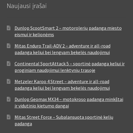
Naujausi įrašai
Dunlop ScootSmart 2 – motorolerių padanga miesto
eismui ir kelionėms
Mitas Enduro Trail-ADV 2 – adventure ir all-road
padanga keliui bei lengvam bekelės naudojimui
Continental SportAttack 5 – sportinė padanga keliui ir
proginiam naudojimui lenktynių trasoje
Metzeler Karoo 4 Street – adventure ir all-road
padanga keliui bei lengvam bekelės naudojimui
Dunlop Geomax MX34 – motokroso padanga minkštai
ir vidutinio kietumo dangai
Mitas Street Force – Subalansuota sportinė kelių
padanga