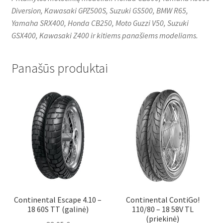
Diversion, Kawasaki GPZ500S, Suzuki GS500, BMW R65,
Yamaha SRX400, Honda CB250, Moto Guzzi V50, Suzuki
GSX400, Kawasaki Z400 ir kitiems panašiems modeliams.
Panašūs produktai
Continental Escape 4.10 –
Continental ContiGo!
18 60S TT (galinė)
110/80 – 18 58V TL
(priekinė)