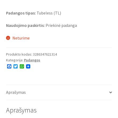
Padangos tipas:
Tubeless (TL)
Naudojimo paskirtis:
Priekinė padanga
Neturime
Produkto kodas:
3286347621314
Kategorija:
Padangos
F
T
W
a
w
h
c
i
a
e
t
t
b
t
s
o
e
A
o
r
p
Aprašymas
k
p
Aprašymas