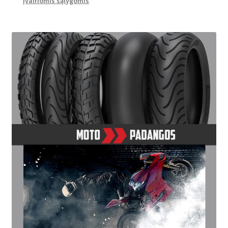
įvairiomis sąlygomis