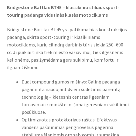
Bridgestone Battlax BT45 – klassikinio stiliaus sport-
touring padanga vidutinės klasės motociklams
Bridgestone Battlax BT45 yra patikima bias konstrukcijos
padanga, skirta sport-touring ir klasikiniams
motociklams, kurių cilindrų darbinis tūris siekia 250–600
cc. Ji puikiai tinka tiek miesto važiavimui, tiek ilgesnėms
kelionėms, pasižymėdama geru sukibimu, komfortu ir
ilgaamžiškumu.
Dual compound gumos mišinys: Galinė padanga
pagaminta naudojant dviem sudėtimis paremtą
technologiją – kietesnis centras ilgesniam
tarnavimui ir minkštesni šonai geresniam sukibimui
posūkiuose.
Optimizuotas protektoriaus raštas: Efektyvus
vandens pašalinimas per griovelius pagerina
stabilumą šlapiomis oro sąlygomis ir sumažina