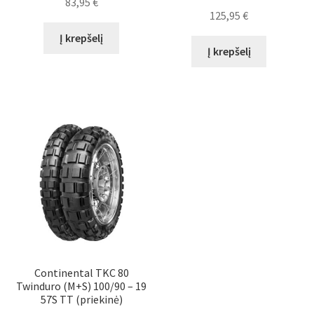
83,95
€
125,95
€
Į krepšelį
Į krepšelį
Continental TKC 80
Twinduro (M+S) 100/90 – 19
57S TT (priekinė)