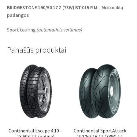
BRIDGESTONE 190/50 17 Z (73W) BT 015 R M – Motociklų
padangos
Sport touring
(
automatinis vertimas
)
Panašūs produktai
Continental Escape 4.10 –
Continental SportAttack
18 60S TT (galinė)
190/50 ZR 17 (73W) TL