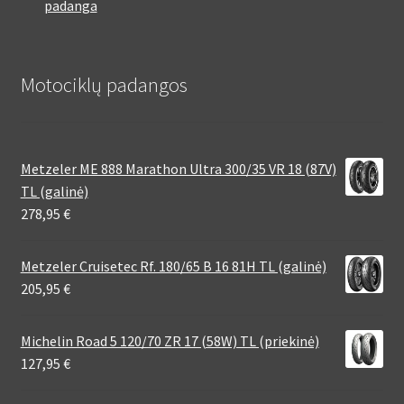
padanga
Motociklų padangos
Metzeler ME 888 Marathon Ultra 300/35 VR 18 (87V)
TL (galinė)
278,95
€
Metzeler Cruisetec Rf. 180/65 B 16 81H TL (galinė)
205,95
€
Michelin Road 5 120/70 ZR 17 (58W) TL (priekinė)
127,95
€