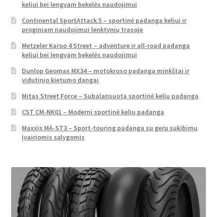
keliui bei lengvam bekelės naudojimui
Continental SportAttack 5 – sportinė padanga keliui ir
proginiam naudojimui lenktynių trasoje
Metzeler Karoo 4 Street – adventure ir all-road padanga
keliui bei lengvam bekelės naudojimui
Dunlop Geomax MX34 – motokroso padanga minkštai ir
vidutinio kietumo dangai
Mitas Street Force – Subalansuota sportinė kelių padanga
CST CM-NK01 – Moderni sportinė kelių padanga
Maxxis MA-ST3 – Sport-touring padanga su geru sukibimu
įvairiomis sąlygomis