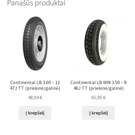
Panašūs produktai
Continental LB 3.00 – 12
Continental LB WW 3.50 – 8
47J TT (priekinė/galinė)
46J TT (priekinė/galinė)
48,94
€
65,95
€
Į krepšelį
Į krepšelį