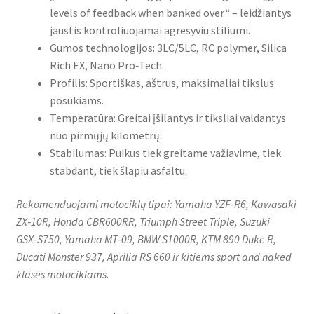
levels of feedback when banked over“ – leidžiantys
jaustis kontroliuojamai agresyviu stiliumi.
Gumos technologijos: 3LC/5LC, RC polymer, Silica
Rich EX, Nano Pro‑Tech.
Profilis: Sportiškas, aštrus, maksimaliai tikslus
posūkiams.
Temperatūra: Greitai įšilantys ir tiksliai valdantys
nuo pirmųjų kilometrų.
Stabilumas: Puikus tiek greitame važiavime, tiek
stabdant, tiek šlapiu asfaltu.
Rekomenduojami motociklų tipai: Yamaha YZF‑R6, Kawasaki
ZX‑10R, Honda CBR600RR, Triumph Street Triple, Suzuki
GSX‑S750, Yamaha MT‑09, BMW S1000R, KTM 890 Duke R,
Ducati Monster 937, Aprilia RS 660 ir kitiems sport and naked
klasės motociklams.