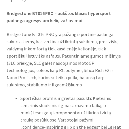
Bridgestone BT016 PRO – aukštos klasės hypersport
padanga agresyviam kelių važiavimui
Bridgestone BT016 PRO yra pažangi sportinė padanga
sukurta tiems, kas vertina užtikrintą sukibimą, precizišką
valdymą ir komfortą tiek kasdienėje kelionėje, tiek
sportišku lietuvišku asfaltu. Patentiniame gumos mišinyje
(3LC priekyje, 5LC gale) naudojamos MotoGP
technologijos, tokios kaip RC polymer, Silica Rich EX ir
Nano Pro‑Tech, kurios suteikia puikų balansą tarp
sukibimo, stabilumo ir ilgaamžiškumo
Sportiškas profilis ir greitas pasukti: Kietesnis
centrinis sluoksnis ilgina tarnavimo laiką, o
minkštesni galų komponentai užtikrina tvirtą
trauką posūkiuose. Vartotojai pažymi
„confidence‑inspiring grip on the edges“ bei „great