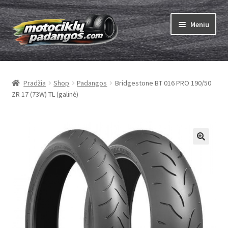
Pereiti
Pereiti
Meniu
prie
prie
meniu
turinio
Išskleist
Padangos
sub-
Pradžia
Shop
Padangos
Bridgestone BT 016 PRO 190/50
menu
Išskleist
Kameros
ZR 17 (73W) TL (galinė)
sub-
menu
Išskleist
ABC
sub-
menu
Kaip užsisakyti
Testų
Išskleist
Brand
sub-
menu
Kontaktai