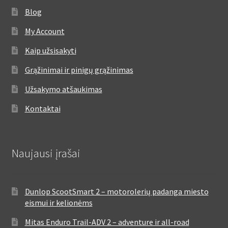
Blog
My Account
Kaip užsisakyti
Grąžinimai ir pinigų grąžinimas
Užsakymo atšaukimas
Kontaktai
Naujausi įrašai
Dunlop ScootSmart 2 – motorolerių padanga miesto
eismui ir kelionėms
Mitas Enduro Trail-ADV 2 – adventure ir all-road