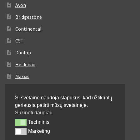
Avon
Bridgestone
Continental
CST
Dunlop
Heidenau
Maxxis
Metzeler
Ši svetainė naudoja slapukus, kad užtikrintų
Michelin
geriausią patirtį mūsų svetainėje.
Mitas
Sužinoti daugiau
Techninis
Techninis
Pirelli
Marketing
Marketing
Shinko