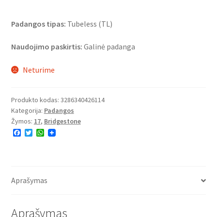
Padangos tipas:
Tubeless (TL)
Naudojimo paskirtis:
Galinė padanga
Neturime
Produkto kodas:
3286340426114
Kategorija:
Padangos
Žymos:
17
,
Bridgestone
F
T
W
a
w
h
c
i
a
e
t
t
b
t
s
o
e
A
o
r
p
Aprašymas
k
p
Aprašymas