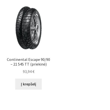
Continental Escape 90/90
– 21 54S TT (priekinė)
93,94
€
Į krepšelį