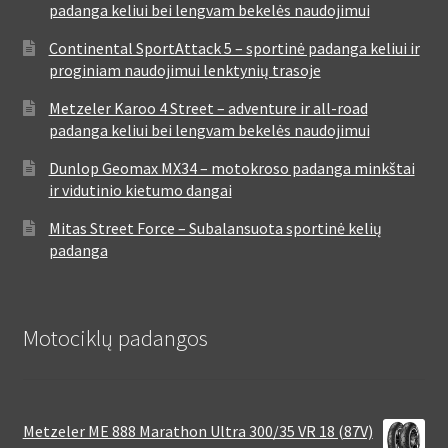
padanga keliui bei lengvam bekelės naudojimui
Continental SportAttack 5 – sportinė padanga keliui ir
proginiam naudojimui lenktynių trasoje
Metzeler Karoo 4 Street – adventure ir all-road
padanga keliui bei lengvam bekelės naudojimui
Dunlop Geomax MX34 – motokroso padanga minkštai
ir vidutinio kietumo dangai
Mitas Street Force – Subalansuota sportinė kelių
padanga
Motociklų padangos
Metzeler ME 888 Marathon Ultra 300/35 VR 18 (87V)