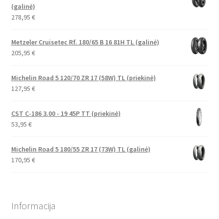
(galinė)
278,95
€
Metzeler Cruisetec Rf. 180/65 B 16 81H TL (galinė)
205,95
€
Michelin Road 5 120/70 ZR 17 (58W) TL (priekinė)
127,95
€
CST C-186 3.00 - 19 45P TT (priekinė)
53,95
€
Michelin Road 5 180/55 ZR 17 (73W) TL (galinė)
170,95
€
Informacija