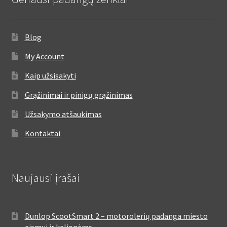
Blog
My Account
Kaip užsisakyti
Grąžinimai ir pinigų grąžinimas
Užsakymo atšaukimas
Kontaktai
Naujausi įrašai
Dunlop ScootSmart 2 – motorolerių padanga miesto