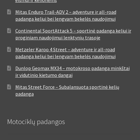
eismui ir kelionėms
Mitas Enduro Trail-ADV 2 – adventure ir all-road
padanga keliui bei lengvam bekelės naudojimui
Continental SportAttack 5 – sportinė padanga keliui ir
proginiam naudojimui lenktynių trasoje
Metzeler Karoo 4 Street – adventure ir all-road
padanga keliui bei lengvam bekelės naudojimui
Dunlop Geomax MX34 – motokroso padanga minkštai
ir vidutinio kietumo dangai
Mitas Street Force – Subalansuota sportinė kelių
padanga
Motociklų padangos