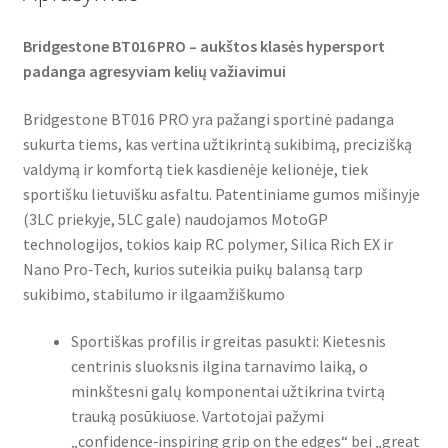
Bridgestone BT016 PRO – aukštos klasės hypersport
padanga agresyviam kelių važiavimui
Bridgestone BT016 PRO yra pažangi sportinė padanga
sukurta tiems, kas vertina užtikrintą sukibimą, precizišką
valdymą ir komfortą tiek kasdienėje kelionėje, tiek
sportišku lietuvišku asfaltu. Patentiniame gumos mišinyje
(3LC priekyje, 5LC gale) naudojamos MotoGP
technologijos, tokios kaip RC polymer, Silica Rich EX ir
Nano Pro‑Tech, kurios suteikia puikų balansą tarp
sukibimo, stabilumo ir ilgaamžiškumo
Sportiškas profilis ir greitas pasukti: Kietesnis
centrinis sluoksnis ilgina tarnavimo laiką, o
minkštesni galų komponentai užtikrina tvirtą
trauką posūkiuose. Vartotojai pažymi
„confidence‑inspiring grip on the edges“ bei „great