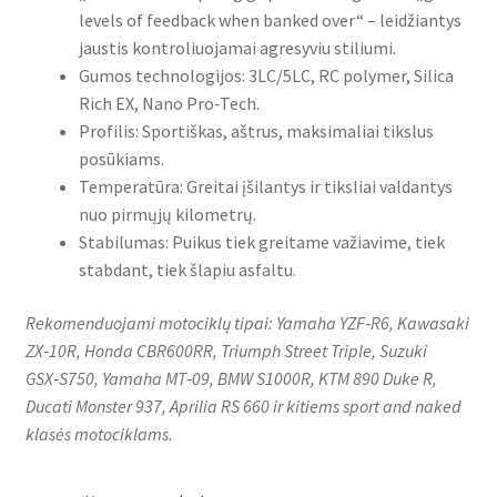
levels of feedback when banked over“ – leidžiantys
jaustis kontroliuojamai agresyviu stiliumi.
Gumos technologijos: 3LC/5LC, RC polymer, Silica
Rich EX, Nano Pro‑Tech.
Profilis: Sportiškas, aštrus, maksimaliai tikslus
posūkiams.
Temperatūra: Greitai įšilantys ir tiksliai valdantys
nuo pirmųjų kilometrų.
Stabilumas: Puikus tiek greitame važiavime, tiek
stabdant, tiek šlapiu asfaltu.
Rekomenduojami motociklų tipai: Yamaha YZF‑R6, Kawasaki
ZX‑10R, Honda CBR600RR, Triumph Street Triple, Suzuki
GSX‑S750, Yamaha MT‑09, BMW S1000R, KTM 890 Duke R,
Ducati Monster 937, Aprilia RS 660 ir kitiems sport and naked
klasės motociklams.