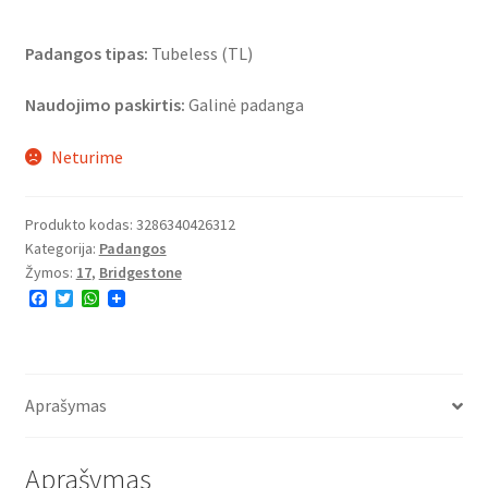
Padangos tipas:
Tubeless (TL)
Naudojimo paskirtis:
Galinė padanga
Neturime
Produkto kodas:
3286340426312
Kategorija:
Padangos
Žymos:
17
,
Bridgestone
F
T
W
a
w
h
c
i
a
e
t
t
b
t
s
o
e
A
o
r
p
Aprašymas
k
p
Aprašymas