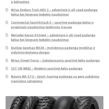
ir kelionėms
Mitas Enduro Trail-ADV 2 – adventure ir all-road padanga
keliui bei lengvam bekelės naudojimui
Continental SportAttack 5 – sportinė padanga keliui ir
proginiam naudojimui lenktynių trasoje
Metzeler Karoo 4 Street – adventure ir all-road padanga
keliui bei lengvam bekelės naudojimui
Dunlop Geomax MX34 – motokroso padanga minkštai ir
vidutinio kietumo dangai
Mitas Street Force – Subalansuota sportinė kelių padanga
CST CM-NK01 – Moderni sportinė kelių padanga
Maxxis MA-ST3 – Sport-touring padanga su geru sukibimu
įvairiomis sąlygomis