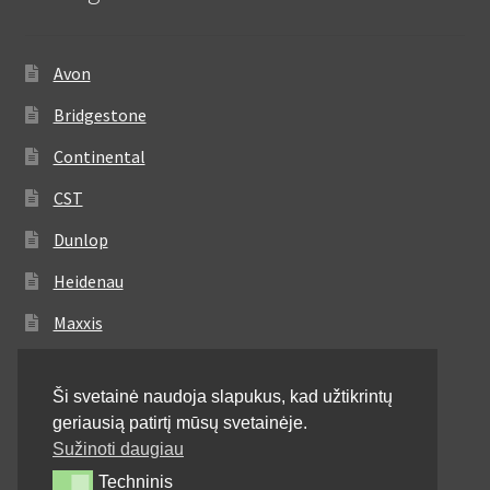
Avon
Bridgestone
Continental
CST
Dunlop
Heidenau
Maxxis
Metzeler
Ši svetainė naudoja slapukus, kad užtikrintų
Michelin
geriausią patirtį mūsų svetainėje.
Mitas
Sužinoti daugiau
Techninis
Techninis
Pirelli