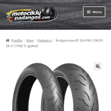
Pereiti
Pereiti
Meniu
prie
prie
meniu
turinio
Išskleist
Padangos
sub-
Pradžia
Shop
Padangos
Bridgestone BT 016 PRO 190/55
menu
Išskleist
Kameros
ZR 17 (75W) TL (galinė)
sub-
menu
Išskleist
ABC
sub-
menu
Kaip užsisakyti
Testų
Išskleist
Brand
sub-
menu
Kontaktai