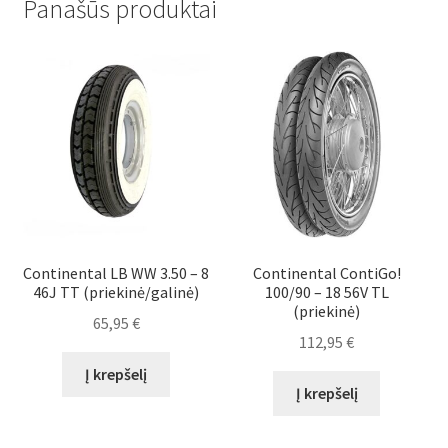
Panašūs produktai
Continental LB WW 3.50 – 8
Continental ContiGo!
46J TT (priekinė/galinė)
100/90 – 18 56V TL
(priekinė)
65,95
€
112,95
€
Į krepšelį
Į krepšelį