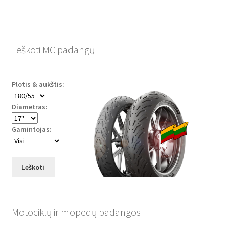
Leškoti MC padangų
Plotis & aukštis:
Diametras:
Gamintojas:
Leškoti
Motociklų ir mopedų padangos