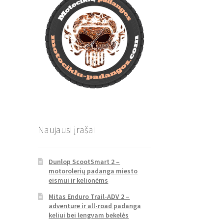
Naujausi įrašai
Dunlop ScootSmart 2 –
motorolerių padanga miesto
eismui ir kelionėms
Mitas Enduro Trail-ADV 2 –
adventure ir all-road padanga
keliui bei lengvam bekelės