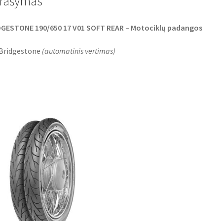
rašymas
k
p
DGESTONE 190/650 17 V01 SOFT REAR – Motociklų padangos
 Bridgestone
(
automatinis vertimas
)