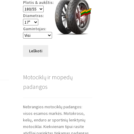
Plotis & aukštis:
Diametras:
Gamintojas:
Leškoti
Motociklų ir mopedų
padangos
Nebrangios motociklų padangos:
visos esamos markės. Motokroso,
kelių, enduro ar sportinių lenktynių
motociklai. Kiekvienam tipui rasite
atidžiai parinktas tinkamas padangas