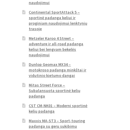
naudojimui
Continental SportAttack 5 –
sportinė padanga keliui ir
proginiam naudojimui lenktynių
trasoje
Metzeler Karoo 4 Street –
adventure ir all-road padanga
keliui bei lengvam bekelės
naudojimui
Dunlop Geomax MX34 –
motokroso padanga minkštai ir
vidutinio kietumo dangai
Mitas Street Force –
Subalansuota sportinė kelių
padanga
CST CM-NK01 – Moderni sportinė
kelių padanga
Maxxis MA-ST3 – Sport-touring
padanga su geru sukibimu