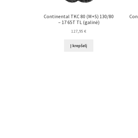
Continental TKC 80 (M+S) 130/80
Con
– 17 65T TL (galinė)
127,95
€
Į krepšelį