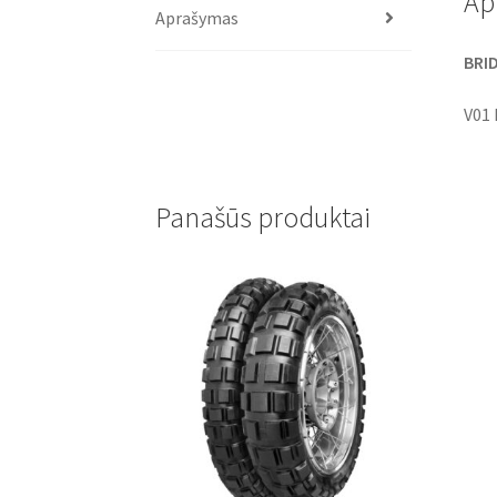
Ap
Aprašymas
BRI
V01
Panašūs produktai