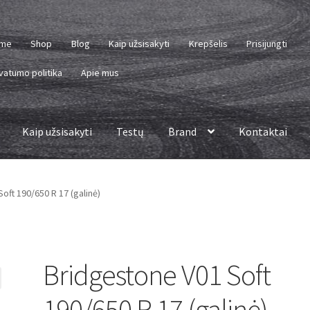
me
Shop
Blog
Kaip užsisakyti
Krepšelis
Prisijungti
vatumo politika
Apie mus
Kaip užsisakyti
Testų
Brand
Kontaktai
oft 190/650 R 17 (galinė)
Bridgestone V01 Soft
190/650 R 17 (galinė)