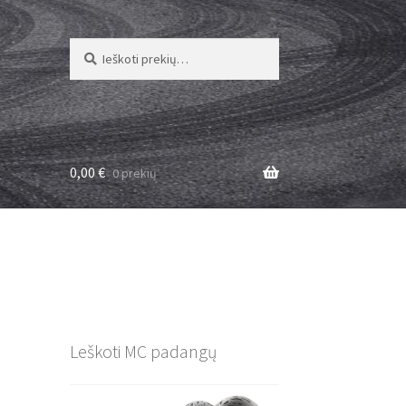
Ieškoti:
Ieškoti
0,00
€
0 prekių
Leškoti MC padangų