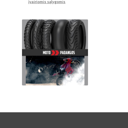
įvairiomis sąlygomis