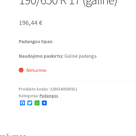
196,44
€
Padangos tipas:
Naudojimo paskirtis:
Galinė padanga
Neturime
Produkto kodas:
3286340588911
Kategorija:
Padangos
F
T
W
a
w
h
c
i
a
e
t
t
b
t
s
o
e
A
o
r
p