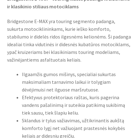
ir klasikinio stiliaus motociklams
Bridgestone E-MAX yra touring segmento padanga,
sukurta motociklininkams, kurie ieško komforto,
stabilumo ir didelės ridos ilgesnėms kelionėms. Ši padanga
idealiai tinka vidutinės ir didesnės kubatūros motociklams,
ypač kruizeriams bei klasikiniams touring modeliams,
važinėjantiems asfaltuotais keliais.
Ilgaamžis gumos mišinys, specialiai sukurtas
maksimaliam tarnavimo laikui ir tolygiam
dėvėjimuisi net ilguose maršrutuose.
Efektyvus protektoriaus raštas, kuris pagerina
vandens pašalinimą ir suteikia patikimą sukibimą
tiek sausu, tiek šlapiu keliu.
Sklandus ir tylus važiavimas, užtikrinantis aukštą
komforto lygį net važiuojant prastesnės kokybės
keliais ar didesniu greičiu.