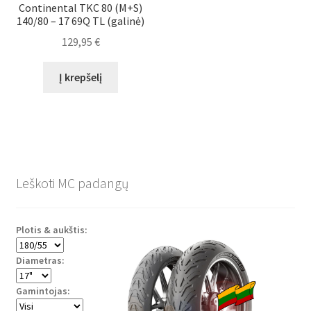
Continental TKC 80 (M+S)
140/80 – 17 69Q TL (galinė)
129,95
€
Į krepšelį
Leškoti MC padangų
Plotis & aukštis:
Diametras:
Gamintojas: