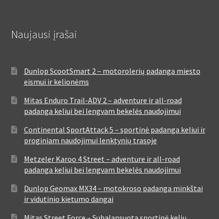
Naujausi įrašai
Dunlop ScootSmart 2 – motorolerių padanga miesto
eismui ir kelionėms
Mitas Enduro Trail-ADV 2 – adventure ir all-road
padanga keliui bei lengvam bekelės naudojimui
Continental SportAttack 5 – sportinė padanga keliui ir
proginiam naudojimui lenktynių trasoje
Metzeler Karoo 4 Street – adventure ir all-road
padanga keliui bei lengvam bekelės naudojimui
Dunlop Geomax MX34 – motokroso padanga minkštai
ir vidutinio kietumo dangai
Mitas Street Force – Subalansuota sportinė kelių