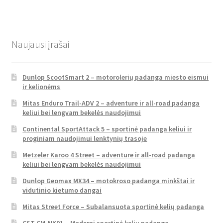
Naujausi įrašai
Dunlop ScootSmart 2 – motorolerių padanga miesto eismui
ir kelionėms
Mitas Enduro Trail-ADV 2 – adventure ir all-road padanga
keliui bei lengvam bekelės naudojimui
Continental SportAttack 5 – sportinė padanga keliui ir
proginiam naudojimui lenktynių trasoje
Metzeler Karoo 4 Street – adventure ir all-road padanga
keliui bei lengvam bekelės naudojimui
Dunlop Geomax MX34 – motokroso padanga minkštai ir
vidutinio kietumo dangai
Mitas Street Force – Subalansuota sportinė kelių padanga
CST CM-NK01 – Moderni sportinė kelių padanga