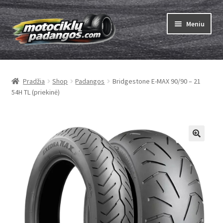
Pereiti
Pereiti
Meniu
prie
prie
meniu
turinio
Išskleist
Padangos
sub-
Pradžia
Shop
Padangos
Bridgestone E-MAX 90/90 – 21
menu
Išskleist
Kameros
54H TL (priekinė)
sub-
menu
Išskleist
ABC
sub-
menu
Kaip užsisakyti
Testų
Išskleist
Brand
sub-
menu
Kontaktai