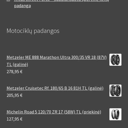
padanga
Motociklų padangos
Metzeler ME 888 Marathon Ultra 300/35 VR 18 (87V)
TL (galinė)
278,95
€
Metzeler Cruisetec Rf. 180/65 B 16 81H TL (galinė)
205,95
€
Michelin Road 5 120/70 ZR 17 (58W) TL (priekinė)
127,95
€