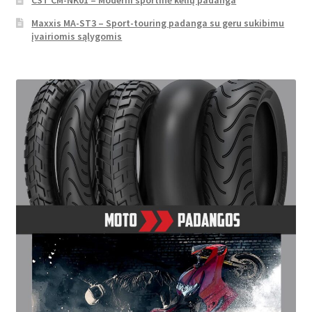
Maxxis MA-ST3 – Sport-touring padanga su geru sukibimu
įvairiomis sąlygomis