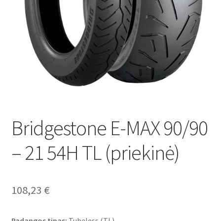
Bridgestone E-MAX 90/90
– 21 54H TL (priekinė)
108,23
€
Padangos tipas:
Tubeless (TL)