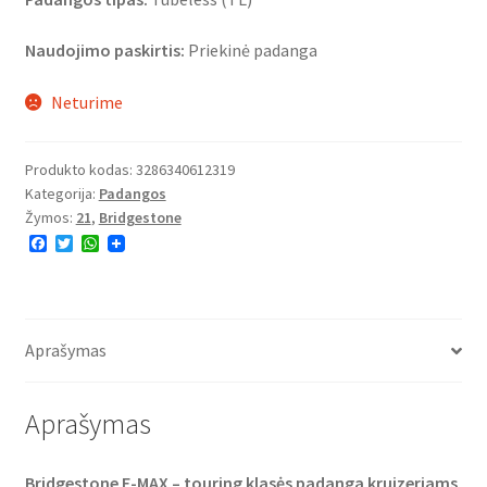
Naudojimo paskirtis:
Priekinė padanga
Neturime
Produkto kodas:
3286340612319
Kategorija:
Padangos
Žymos:
21
,
Bridgestone
F
T
W
a
w
h
c
i
a
e
t
t
b
t
s
o
e
A
o
r
p
Aprašymas
k
p
Aprašymas
Bridgestone E-MAX – touring klasės padanga kruizeriams