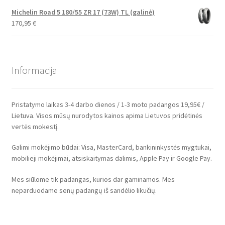
Michelin Road 5 180/55 ZR 17 (73W) TL (galinė)
170,95
€
Informacija
Pristatymo laikas 3-4 darbo dienos / 1-3 moto padangos 19,95€ /
Lietuva. Visos mūsų nurodytos kainos apima Lietuvos pridėtinės
vertės mokestį.
Galimi mokėjimo būdai: Visa, MasterCard, bankininkystės mygtukai,
mobilieji mokėjimai, atsiskaitymas dalimis, Apple Pay ir Google Pay.
Mes siūlome tik padangas, kurios dar gaminamos. Mes
neparduodame senų padangų iš sandėlio likučių.