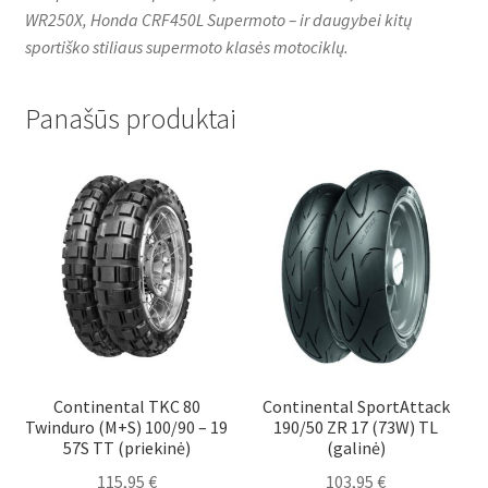
WR250X, Honda CRF450L Supermoto – ir daugybei kitų
sportiško stiliaus supermoto klasės motociklų.
Panašūs produktai
Continental TKC 80
Continental SportAttack
Twinduro (M+S) 100/90 – 19
190/50 ZR 17 (73W) TL
57S TT (priekinė)
(galinė)
115,95
€
103,95
€