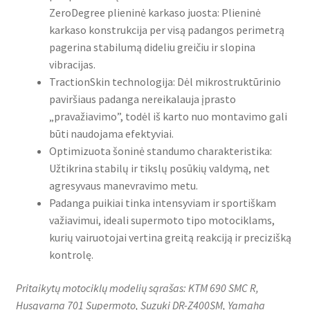
ZeroDegree plieninė karkaso juosta: Plieninė
karkaso konstrukcija per visą padangos perimetrą
pagerina stabilumą dideliu greičiu ir slopina
vibracijas.
TractionSkin technologija: Dėl mikrostruktūrinio
paviršiaus padanga nereikalauja įprasto
„pravažiavimo”, todėl iš karto nuo montavimo gali
būti naudojama efektyviai.
Optimizuota šoninė standumo charakteristika:
Užtikrina stabilų ir tikslų posūkių valdymą, net
agresyvaus manevravimo metu.
Padanga puikiai tinka intensyviam ir sportiškam
važiavimui, ideali supermoto tipo motociklams,
kurių vairuotojai vertina greitą reakciją ir precizišką
kontrolę.
Pritaikytų motociklų modelių sąrašas: KTM 690 SMC R,
Husqvarna 701 Supermoto, Suzuki DR-Z400SM, Yamaha