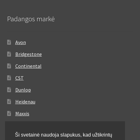
Padangos markė
Avon
Bridgestone
Continental
CST
Dunlop
Heidenau
Maxxis
Metzeler
Ši svetainė naudoja slapukus, kad užtikrintų
Michelin