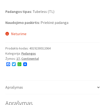
Padangos tipas:
Tubeless (TL)
Naudojimo paskirtis:
Priekinė padanga
Neturime
Produkto kodas:
4019238012064
Kategorija:
Padangos
Žymos:
17
,
Continental
F
T
W
a
w
h
c
i
a
e
t
t
b
t
s
o
e
A
o
r
p
Aprašymas
k
p
Aprašymas