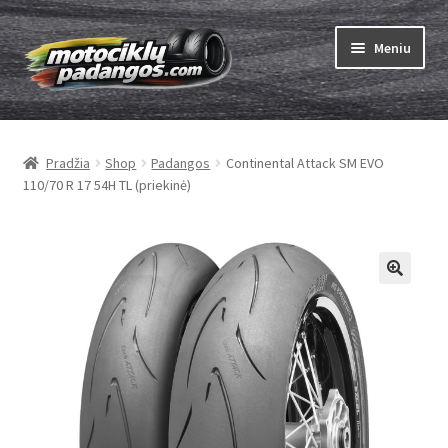
Pereiti
Pereiti
Meniu
prie
prie
meniu
turinio
Išskleist
Padangos
sub-
Pradžia
Shop
Padangos
Continental Attack SM EVO
menu
Išskleist
Kameros
110/70 R 17 54H TL (priekinė)
sub-
menu
Išskleist
ABC
sub-
menu
Kaip užsisakyti
Testų
Išskleist
Brand
sub-
menu
Kontaktai