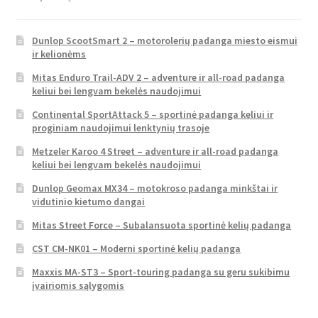
Dunlop ScootSmart 2 – motorolerių padanga miesto eismui
ir kelionėms
Mitas Enduro Trail-ADV 2 – adventure ir all-road padanga
keliui bei lengvam bekelės naudojimui
Continental SportAttack 5 – sportinė padanga keliui ir
proginiam naudojimui lenktynių trasoje
Metzeler Karoo 4 Street – adventure ir all-road padanga
keliui bei lengvam bekelės naudojimui
Dunlop Geomax MX34 – motokroso padanga minkštai ir
vidutinio kietumo dangai
Mitas Street Force – Subalansuota sportinė kelių padanga
CST CM-NK01 – Moderni sportinė kelių padanga
Maxxis MA-ST3 – Sport-touring padanga su geru sukibimu
įvairiomis sąlygomis