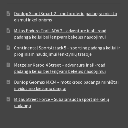
Dunlop ScootSmart 2 – motorolerių padanga miesto
eismui ir kelionėms
Mitas Enduro Trail-ADV 2 – adventure ir all-road
padanga keliui bei lengvam bekelės naudojimui
Continental SportAttack 5 – sportinė padanga keliui ir
proginiam naudojimui lenktynių trasoje
Metzeler Karoo 4 Street – adventure ir all-road
padanga keliui bei lengvam bekelės naudojimui
Dunlop Geomax MX34 – motokroso padanga minkštai
ir vidutinio kietumo dangai
Mitas Street Force – Subalansuota sportinė kelių
padanga