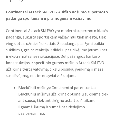
Continental Attack SM EVO – Aukšto našumo supermoto
padanga sportiniam ir pramoginiam važiavimui
Continental Attack SM EVO yra moderni supermoto klasės
padanga, sukurta sportiškam važiavimui tiek mieste, tiek
vingiuotais užmiesčio keliais. Ši padanga pasižymi puikiu
sukibimu, greita reakcija ir dideliu pasitikėjimo jausmu net
ir ekstremalesnėse situacijose. Dėl pažangios karkaso
konstrukcijos ir specifinio gumos mišinio Attack SM EVO
užtikrina tvirtą valdymą, tikslų posūkių įveikimą ir mažą
susidėvėjimą, net intensyviai važiuojant.
BlackChili mišinys: Continental patentuotas
BlackChili mišinys užtikrina optimalų sukibimą tiek
ant sauso, tiek ant drėgno asfalto, išlaikant
ilgaamžiškumą ir sumažintą riedėjimo
pasipriešinimą.