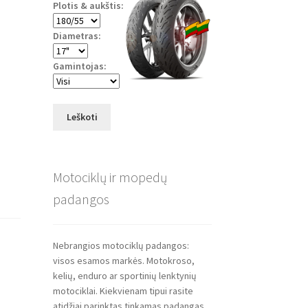
Plotis & aukštis:
Diametras:
Gamintojas:
Leškoti
Motociklų ir mopedų
padangos
Nebrangios motociklų padangos:
visos esamos markės. Motokroso,
kelių, enduro ar sportinių lenktynių
motociklai. Kiekvienam tipui rasite
atidžiai parinktas tinkamas padangas