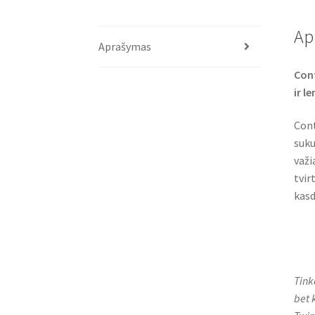
Ap
Aprašymas
Cont
ir l
Cont
suku
važi
tvir
kasd
Tink
bet 