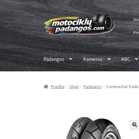
Pereiti
Pereiti
Ho
prie
prie
meniu
turinio
Pri
Padangos
Kameros
ABC
Pradžia
Shop
Padangos
Continental TrailA