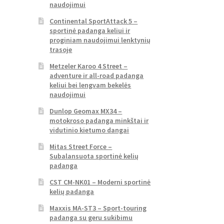
naudojimui
Continental SportAttack 5 –
sportinė padanga keliui ir
proginiam naudojimui lenktynių
trasoje
Metzeler Karoo 4 Street –
adventure ir all-road padanga
keliui bei lengvam bekelės
naudojimui
Dunlop Geomax MX34 –
motokroso padanga minkštai ir
vidutinio kietumo dangai
Mitas Street Force –
Subalansuota sportinė kelių
padanga
CST CM-NK01 – Moderni sportinė
kelių padanga
Maxxis MA-ST3 – Sport-touring
padanga su geru sukibimu