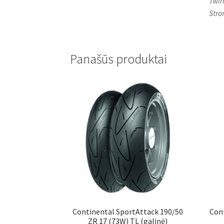
Twin
Stro
Panašūs produktai
Continental SportAttack 190/50
Cont
ZR 17 (73W) TL (galinė)