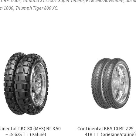
 CRF1000L, Yamaha XT1200Z Super Ténéré, KTM 990 Adventure, Suzuk
m 1000, Triumph Tiger 800 XC.
inental TKC 80 (M+S) Rf. 3.50
Continental KKS 10 Rf. 2.25 
– 18 62S TT (galinė)
41B TT (priekinė/galinė)