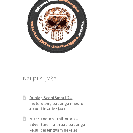
Naujausi įrašai
Dunlop ScootSmart 2 –
motorolerių padanga miesto
eismui ir kelionėms
Mitas Enduro Trail-ADV 2 –
adventure ir all-road padanga
keliui bei lengvam bekelės