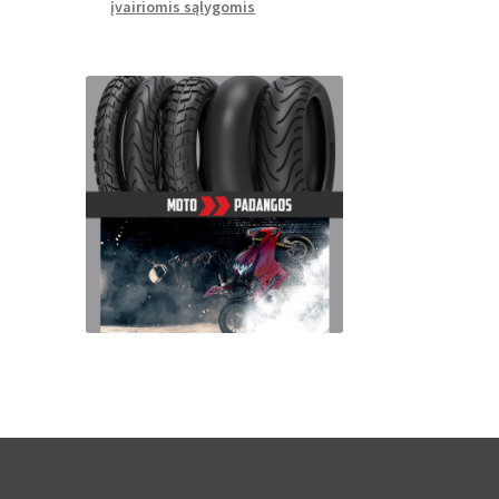
įvairiomis sąlygomis