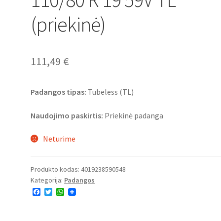
(priekinė)
111,49
€
Padangos tipas:
Tubeless (TL)
Naudojimo paskirtis:
Priekinė padanga
Neturime
Produkto kodas:
4019238590548
Kategorija:
Padangos
F
T
W
a
w
h
c
i
a
e
t
t