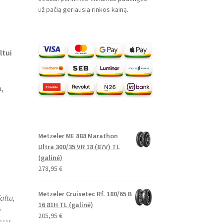
už pačią geriausią rinkos kainą.
ltui
,
Metzeler ME 888 Marathon
Ultra 300/35 VR 18 (87V) TL
(galinė)
278,95
€
Metzeler Cruisetec Rf. 180/65 B
altu,
16 81H TL (galinė)
a
205,95
€