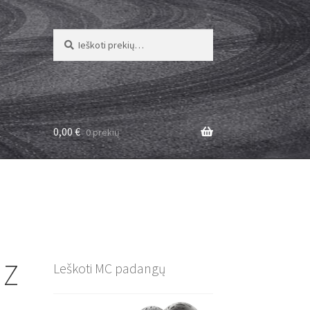
Ieškoti:
Ieškoti
0,00
€
0 prekių
 Z
Leškoti MC padangų