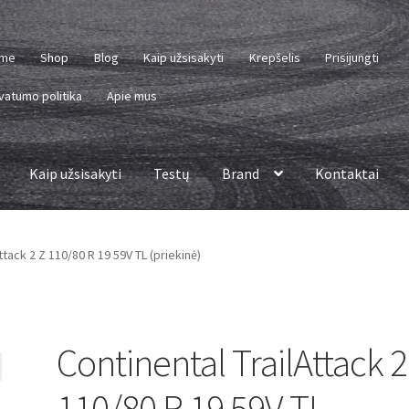
me
Shop
Blog
Kaip užsisakyti
Krepšelis
Prisijungti
vatumo politika
Apie mus
Kaip užsisakyti
Testų
Brand
Kontaktai
ttack 2 Z 110/80 R 19 59V TL (priekinė)
Continental TrailAttack 2
110/80 R 19 59V TL