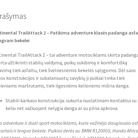
b
t
s
o
e
A
o
r
p
rašymas
k
p
inental TrailAttack 2 – Patikima adventure klasės padanga asfa
engvam bekelei
inental TrailAttack 2 – tai adventure motociklams skirta padanga
rta užtikrinti stabilų valdymą, puikų sukibimą ir komfortišką
avimą tiek asfaltu, tiek švelnesnėmis bekelės sąlygomis. Dėl savo
tos konstrukcijos ir subalansuotų savybių ji puikiai tinka tiek
ieniams maršrutams, tiek ilgesnėms kelionėms mišria danga.
Stabili karkaso konstrukcija: sukurta nuolatiniam kontaktui su
keliu net važiuojant nelygia danga ar su pilna apkrova.
a adventure ir dual-sport motociklams, kurie važinėja daugiausia asf
kartais ir lengva bekele. Puikiai derės su: BMW R1200GS, Honda Afric