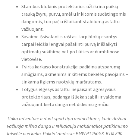
Stambus blokinis protektorius: užtikrina puikią
trauką žvyru, purvu, smėliu ir kitomis sudėtingomis
dangomis, tuo pačiu išlaikant stabilumą asfaltu
važiuojant.
Savaime išsivalantis raštas: tarp blokų esantys
tarpai leidžia lengvai pašalinti purvą ir išlaikyti
optimalų sukibimą net po liūties ar dumblinose
vietovėse.
Tvirta karkaso konstrukcija: padidina atsparumą
smūgiams, akmenims ir kitiems bekelės pavojams –
tinkama ilgiems nuotykių maršrutams.
Tolygus elgesys asfaltu: nepaisant agresyvaus
protektoriaus, padanga išlieka stabili ir valdoma
važiuojant kieta danga net didesniu greičiu.
Tinka adventure ir dual-sport tipo motociklams, kurie dažnai
važiuoja mišria danga ir reikalauja maksimalios patikimumo
laisvėje nuo kelio. Puikiai derės su: BMW R1250GS, KTM 890