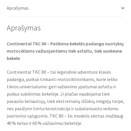
o
e
A
TL
o
r
p
Aprašymas
(galinė)
k
p
Aprašymas
Continental TKC 80 – Patikima bekelės padanga nuotykių
motociklams važiuojantiems tiek asfaltu, tiek sunkesne
bekele
Continental TKC 80 – tai legendinė adventure klasės
padanga, puikiai tinkanti motociklininkams, kurie ieško
tikros universalumo: geri važiavimo ypatumai asfaltu ir
puikus sukibimas bekelėje. Ji plačiai naudojama tiek
pasaulio keliautojų, tiek ekstremalių iššūkių mėgėjų tarpe,
nes pasižymi tvirta konstrukcija ir subalansuotu veikimu
įvairiomis sąlygomis. TKC 80 – šis modelis skirtas maždaug
40 % keliui ir 60 % važiavimui bekelėje.