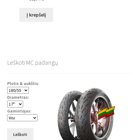
Į krepšelį
Leškoti MC padangų
Plotis & aukštis:
Diametras:
Gamintojas:
Leškoti