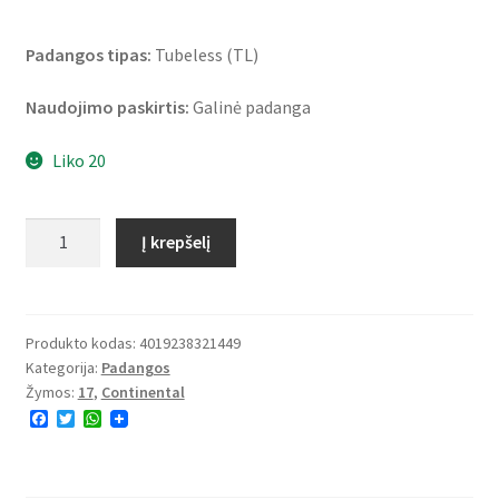
Padangos tipas:
Tubeless (TL)
Naudojimo paskirtis:
Galinė padanga
Liko 20
produkto
Į krepšelį
kiekis:
Continental
TKC
80
Produkto kodas:
4019238321449
Kategorija:
Padangos
(M+S)
Žymos:
17
,
Continental
140/80
F
T
W
-
a
w
h
17
c
i
a
e
t
t
69Q
b
t
s