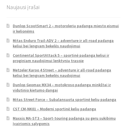
Naujausi įrašai
Dunlop ScootSmart 2 – motorolerių padanga miesto eismui
ir kelionėms
Mitas Enduro Trail-ADV 2 – adventure ir all-road padanga
keliui bei lengvam bekelės naudojimui
Continental SportAttack 5 – sportinė padanga keliui ir
proginiam naudojimui lenktynių trasoje
Metzeler Karoo 4 Street – adventure ir all-road padanga
keliui bei lengvam bekelės naudojimui
Dunlop Geomax MX34 – motokroso padanga minkštai ir
vidutinio kietumo dangai
Mitas Street Force – Subalansuota sportinė kelių padanga
CST CM-NK01 – Moderni sportinė kelių padanga
Maxxis MA-ST3 – Sport-touring padanga su geru sukibimu
įvairiomis sąlygomis