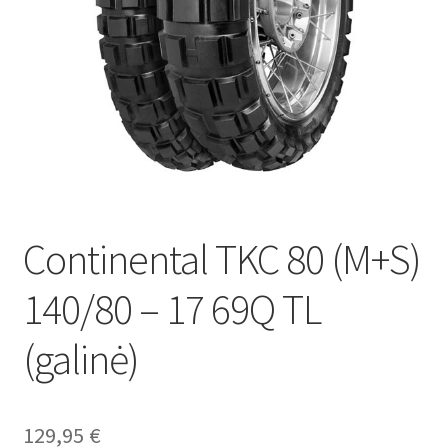
Continental TKC 80 (M+S)
140/80 – 17 69Q TL
(galinė)
129,95
€