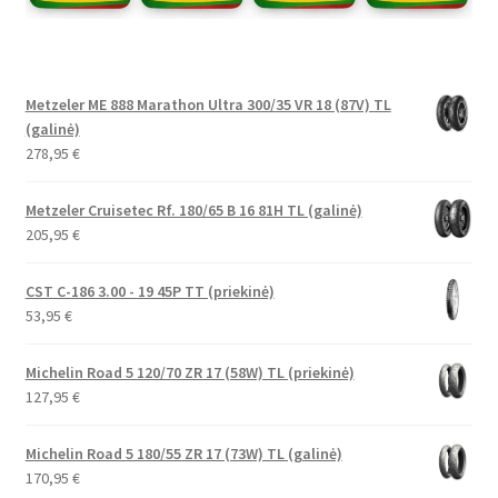
Metzeler ME 888 Marathon Ultra 300/35 VR 18 (87V) TL
(galinė)
278,95
€
Metzeler Cruisetec Rf. 180/65 B 16 81H TL (galinė)
205,95
€
CST C-186 3.00 - 19 45P TT (priekinė)
53,95
€
Michelin Road 5 120/70 ZR 17 (58W) TL (priekinė)
127,95
€
Michelin Road 5 180/55 ZR 17 (73W) TL (galinė)
170,95
€