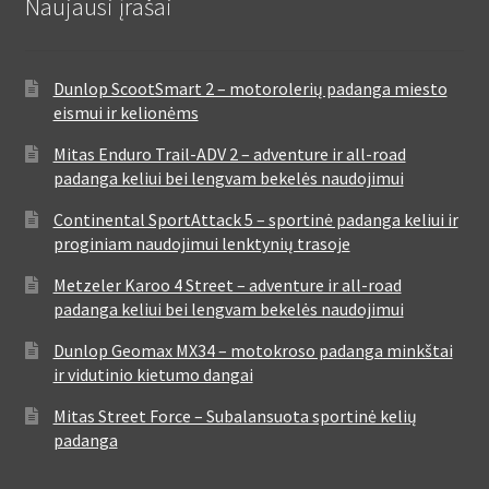
Naujausi įrašai
Dunlop ScootSmart 2 – motorolerių padanga miesto
eismui ir kelionėms
Mitas Enduro Trail-ADV 2 – adventure ir all-road
padanga keliui bei lengvam bekelės naudojimui
Continental SportAttack 5 – sportinė padanga keliui ir
proginiam naudojimui lenktynių trasoje
Metzeler Karoo 4 Street – adventure ir all-road
padanga keliui bei lengvam bekelės naudojimui
Dunlop Geomax MX34 – motokroso padanga minkštai
ir vidutinio kietumo dangai
Mitas Street Force – Subalansuota sportinė kelių
padanga