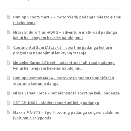
Dunlop ScootSmart 2 – motorolerių padanga miesto eismui
ir kelionėms
Mitas Enduro Trail-ADV 2 – adventure ir all-road padanga
keliui bei lengvam bekelės naudojimui
Continental SportAttack 5 – sportinė padanga keliui ir
proginiam naudojimui lenktynių trasoje
Metzeler Karoo 4 Street – adventure ir all-road padanga
keliui bei lengvam bekelės naudojimui
Dunlop Geomax MX34 – motokroso padanga minkštai ir
vidutinio kietumo dangai
Mitas Street Force – Subalansuota sportinė kelių padanga
CST CM-NK01 – Moderni sportinė kelių padanga
Maxxis MA-ST3 – Sport-touring padanga su geru sukibimu
įvairiomis sąlygomis