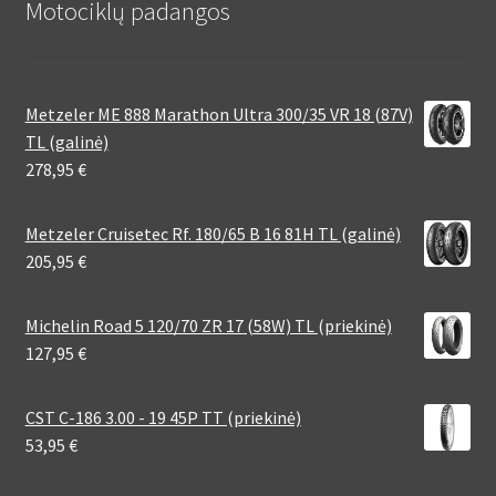
Motociklų padangos
Metzeler ME 888 Marathon Ultra 300/35 VR 18 (87V)
TL (galinė)
278,95
€
Metzeler Cruisetec Rf. 180/65 B 16 81H TL (galinė)
205,95
€
Michelin Road 5 120/70 ZR 17 (58W) TL (priekinė)
127,95
€
CST C-186 3.00 - 19 45P TT (priekinė)
53,95
€