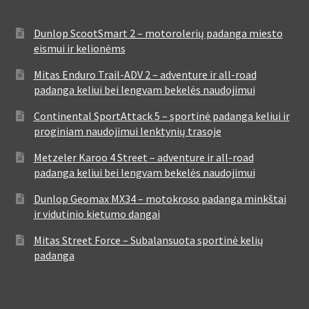
Dunlop ScootSmart 2 – motorolerių padanga miesto
eismui ir kelionėms
Mitas Enduro Trail-ADV 2 – adventure ir all-road
padanga keliui bei lengvam bekelės naudojimui
Continental SportAttack 5 – sportinė padanga keliui ir
proginiam naudojimui lenktynių trasoje
Metzeler Karoo 4 Street – adventure ir all-road
padanga keliui bei lengvam bekelės naudojimui
Dunlop Geomax MX34 – motokroso padanga minkštai
ir vidutinio kietumo dangai
Mitas Street Force – Subalansuota sportinė kelių
padanga