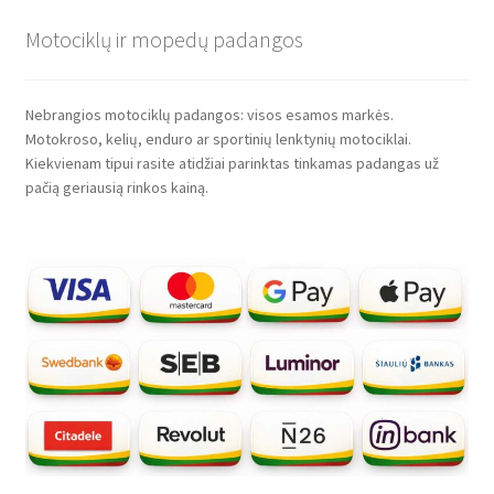
Motociklų ir mopedų padangos
Nebrangios motociklų padangos: visos esamos markės.
Motokroso, kelių, enduro ar sportinių lenktynių motociklai.
Kiekvienam tipui rasite atidžiai parinktas tinkamas padangas už
pačią geriausią rinkos kainą.