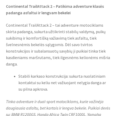
Continental TrailAttack 2 – Patikima adventure klasės
padanga asfaltui ir lengvam bekelei
Continental TrailAttack 2 – tai adventure motociklams
skirta padanga, sukurta užtikrinti stabilų valdymą, puikų
sukibimą ir komfortišką važiavimą tiek asfaltu, tiek
švelnesnėmis bekelės sąlygomis. Dėl savo tvirtos
konstrukcijos ir subalansuotų savybių ji puikiai tinka tiek
kasdieniams maršrutams, tiek ilgesnėms kelionėms mišria
danga.
Stabili karkaso konstrukcija: sukurta nuolatiniam
kontaktui su keliu net važiuojant nelygia danga ar
su pilna apkrova.
Tinka adventure ir dual-sport motociklams, kurie važinėja
daugiausia asfaltu, bet kartais ir lengva bekele. Puikiai derės
su: BMW R1200GS, Honda Africa Twin CRF1000L, Yamaha