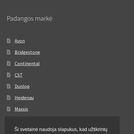
Padangos markė
Avon
Bridgestone
Continental
CST
Dunlop
Heidenau
Maxxis
Metzeler
Ši svetainė naudoja slapukus, kad užtikrintų
Michelin