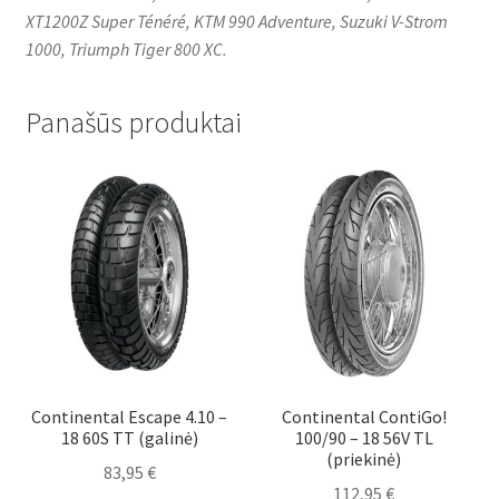
XT1200Z Super Ténéré, KTM 990 Adventure, Suzuki V-Strom
1000, Triumph Tiger 800 XC.
Panašūs produktai
Continental Escape 4.10 –
Continental ContiGo!
18 60S TT (galinė)
100/90 – 18 56V TL
(priekinė)
83,95
€
112,95
€