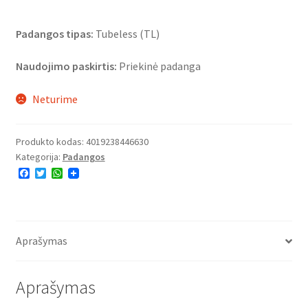
Padangos tipas:
Tubeless (TL)
Naudojimo paskirtis:
Priekinė padanga
Neturime
Produkto kodas:
4019238446630
Kategorija:
Padangos
F
T
W
a
w
h
c
i
a
e
t
t
b
t
s
o
e
A
o
r
p
Aprašymas
k
p
Aprašymas