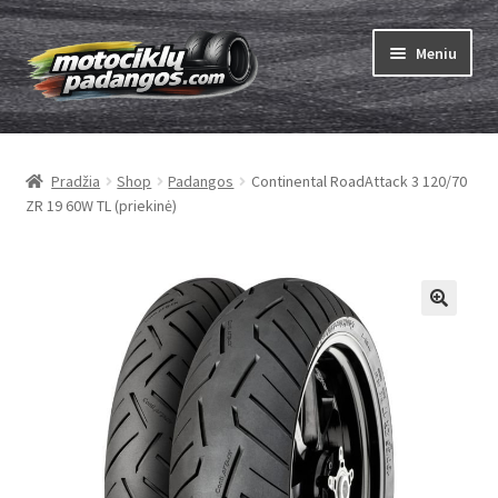
Pereiti
Pereiti
Meniu
prie
prie
meniu
turinio
Išskleist
Padangos
sub-
Pradžia
Shop
Padangos
Continental RoadAttack 3 120/70
menu
Išskleist
Kameros
ZR 19 60W TL (priekinė)
sub-
menu
Išskleist
ABC
sub-
menu
Kaip užsisakyti
Testų
Išskleist
Brand
sub-
menu
Kontaktai