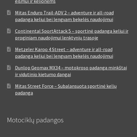
eismui ir kelionėms
Mitas Enduro Trail-ADV 2 – adventure ir all-road
padanga keliui bei lengvam bekelės naudojimui
Continental SportAttack 5 – sportinė padanga keliui ir
proginiam naudojimui lenktynių trasoje
Metzeler Karoo 4 Street – adventure ir all-road
padanga keliui bei lengvam bekelės naudojimui
Dunlop Geomax MX34 – motokroso padanga minkštai
ir vidutinio kietumo dangai
Mitas Street Force – Subalansuota sportinė kelių
padanga
Motociklų padangos