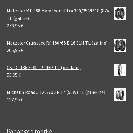
Metzeler ME 888 Marathon Ultra 300/35 VR 18 (87V)
TL (galinė)
278,95
€
Metzeler Cruisetec Rf. 180/65 B 16 81H TL (galinė)
205,95
€
CST C-186 3.00 - 19 45P TT (priekinė)
53,95
€
Michelin Road 5 120/70 ZR 17 (58W) TL (priekinė)
127,95
€
Padangos markė