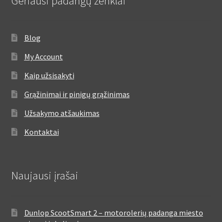
Geriausi padangų ženklai
Blog
My Account
Kaip užsisakyti
Grąžinimai ir pinigų grąžinimas
Užsakymo atšaukimas
Kontaktai
Naujausi įrašai
Dunlop ScootSmart 2 – motorolerių padanga miesto