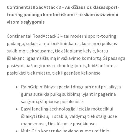
Continental RoadAttack 3 – Aukščiausios klasės sport-
touring padanga komfortiškam ir tiksliam važiavimui
visomis sąlygomis
Continental RoadAttack 3 – tai moderni sport-touring
padanga, sukurta motociklininkams, kurie nori puikaus
sukibimo tiek sausame, tiek šlapiame kelyje, kartu
išlaikant ilgaamžiškumą ir važiavimo komfortą. Ši padanga
pasižymi pažangiomis technologijomis, leidžiančiomis
pasitikėti tiek mieste, tiek ilgesnėse kelionėse.
RainGrip mišinys: speciali drėgnam orui pritaikyta
guma suteikia puikų sukibimą lyjant ir pagerina
saugumą šlapiuose posūkiuose.
EasyHandling technologija: leidžia motociklui
išlaikyti tikslų ir stabilų valdymą tiek staigiuose
manevruose, tiek lėtuose posūkiuose.
MultiGrip konstrukcija: vieno gumos mišinio