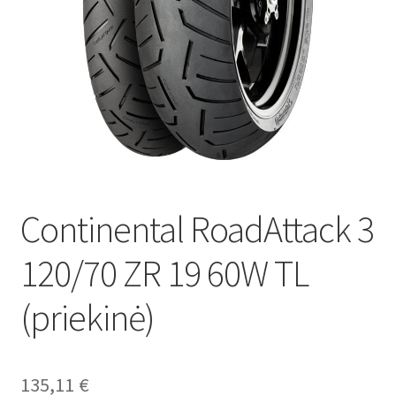
Continental RoadAttack 3
120/70 ZR 19 60W TL
(priekinė)
135,11
€