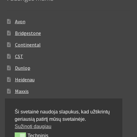
Avon
Bridgestone
Continental
CST
Dunlop
Heidenau
Maxxis
Metzeler
Ši svetainė naudoja slapukus, kad užtikrintų
Michelin
geriausią patirtį mūsų svetainėje.
Mitas
Sužinoti daugiau
Techninis
Techninis