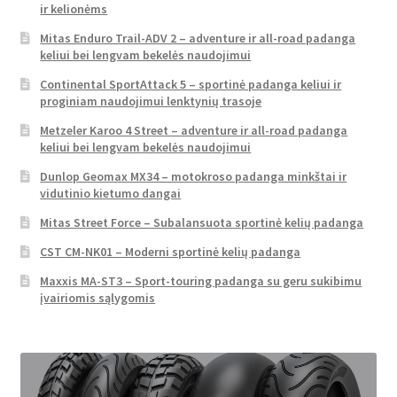
ir kelionėms
Mitas Enduro Trail-ADV 2 – adventure ir all-road padanga
keliui bei lengvam bekelės naudojimui
Continental SportAttack 5 – sportinė padanga keliui ir
proginiam naudojimui lenktynių trasoje
Metzeler Karoo 4 Street – adventure ir all-road padanga
keliui bei lengvam bekelės naudojimui
Dunlop Geomax MX34 – motokroso padanga minkštai ir
vidutinio kietumo dangai
Mitas Street Force – Subalansuota sportinė kelių padanga
CST CM-NK01 – Moderni sportinė kelių padanga
Maxxis MA-ST3 – Sport-touring padanga su geru sukibimu
įvairiomis sąlygomis