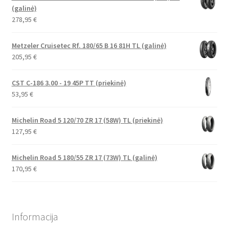
(galinė)
278,95
€
Metzeler Cruisetec Rf. 180/65 B 16 81H TL (galinė)
205,95
€
CST C-186 3.00 - 19 45P TT (priekinė)
53,95
€
Michelin Road 5 120/70 ZR 17 (58W) TL (priekinė)
127,95
€
Michelin Road 5 180/55 ZR 17 (73W) TL (galinė)
170,95
€
Informacija