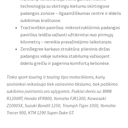
technologija su skirtingu kietumu skirtingose
padangos zonose – ilgaamžiškumas centre ir didelis
sukibimas kraštuose.
TractionSkin paviršius: mikrostruktūrinis padangos
paviršius leidžia važiuoti užtikrintai nuo pirmųjų
kilometrų – nereikia pravažinėjimo laikotarpio.
ZeroDegree karkaso struktūra: plieninis diržas
padangos viduje suteikia stabilumą važiuojant
dideliu greičiu ir pagerina komfortą kelionėse.
Tinka sport-touring ir touring tipo motociklams, kurių
savininkai reikalauja tiek vairavimo tikslumo, tiek patikimo
sukibimo įvairiomis oro sąlygomis. Puikiai derės su: BMW
R1200RT, Honda VFR800, Yamaha FJR1300, Kawasaki
Z1000SX, Suzuki Bandit 1250, Triumph Tiger 1050, Yamaha
Tracer 900, KTM 1290 Super Duke GT.