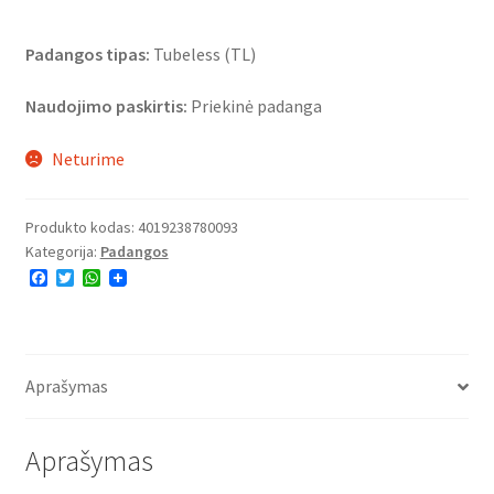
Padangos tipas:
Tubeless (TL)
Naudojimo paskirtis:
Priekinė padanga
Neturime
Produkto kodas:
4019238780093
Kategorija:
Padangos
F
T
W
a
w
h
c
i
a
e
t
t
b
t
s
o
e
A
o
r
p
Aprašymas
k
p
Aprašymas