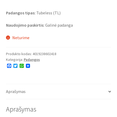
Padangos tipas:
Tubeless (TL)
Naudojimo paskirtis:
Galinė padanga
Neturime
Produkto kodas:
4019238602418
Kategorija:
Padangos
F
T
W
a
w
h
c
i
a
e
t
t
b
t
s
o
e
A
o
r
p
Aprašymas
k
p
Aprašymas