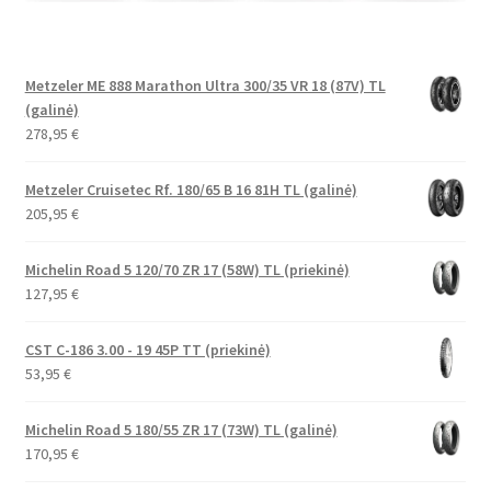
Metzeler ME 888 Marathon Ultra 300/35 VR 18 (87V) TL
(galinė)
278,95
€
Metzeler Cruisetec Rf. 180/65 B 16 81H TL (galinė)
205,95
€
Michelin Road 5 120/70 ZR 17 (58W) TL (priekinė)
127,95
€
CST C-186 3.00 - 19 45P TT (priekinė)
53,95
€
Michelin Road 5 180/55 ZR 17 (73W) TL (galinė)
170,95
€