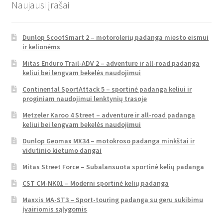
Naujausi įrašai
Dunlop ScootSmart 2 – motorolerių padanga miesto eismui
ir kelionėms
Mitas Enduro Trail-ADV 2 – adventure ir all-road padanga
keliui bei lengvam bekelės naudojimui
Continental SportAttack 5 – sportinė padanga keliui ir
proginiam naudojimui lenktynių trasoje
Metzeler Karoo 4 Street – adventure ir all-road padanga
keliui bei lengvam bekelės naudojimui
Dunlop Geomax MX34 – motokroso padanga minkštai ir
vidutinio kietumo dangai
Mitas Street Force – Subalansuota sportinė kelių padanga
CST CM-NK01 – Moderni sportinė kelių padanga
Maxxis MA-ST3 – Sport-touring padanga su geru sukibimu
įvairiomis sąlygomis