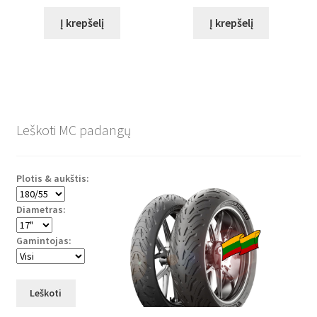
Į krepšelį
Į krepšelį
Leškoti MC padangų
Plotis & aukštis:
Diametras:
Gamintojas:
Leškoti