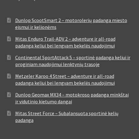
Dunlop ScootSmart 2 – motorolerių padanga miesto
eismui ir kelionėms
Mitas Enduro Trail-ADV 2 – adventure ir all-road
padanga keliui bei lengvam bekelės naudojimui
Continental SportAttack 5 – sportinė padanga keliui ir
proginiam naudojimui lenktynių trasoje
Metzeler Karoo 4 Street – adventure ir all-road
padanga keliui bei lengvam bekelės naudojimui
Dunlop Geomax MX34 – motokroso padanga minkštai
ir vidutinio kietumo dangai
Mitas Street Force – Subalansuota sportinė kelių
padanga