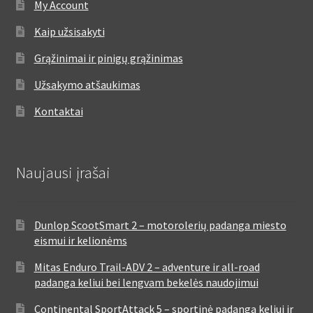
My Account
Kaip užsisakyti
Grąžinimai ir pinigų grąžinimas
Užsakymo atšaukimas
Kontaktai
Naujausi įrašai
Dunlop ScootSmart 2 – motorolerių padanga miesto
eismui ir kelionėms
Mitas Enduro Trail-ADV 2 – adventure ir all-road
padanga keliui bei lengvam bekelės naudojimui
Continental SportAttack 5 – sportinė padanga keliui ir