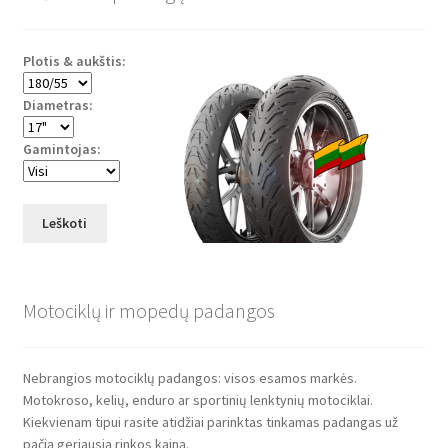
Plotis & aukštis:
Diametras:
Gamintojas:
Leškoti
Motociklų ir mopedų padangos
Nebrangios motociklų padangos: visos esamos markės.
Motokroso, kelių, enduro ar sportinių lenktynių motociklai.
Kiekvienam tipui rasite atidžiai parinktas tinkamas padangas už
pačią geriausią rinkos kainą.