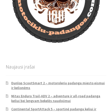
Naujausi įrašai
Dunlop ScootSmart 2 – motorolerių padanga miesto eismui
ir kelionėms
Mitas Enduro Trail-ADV 2 – adventure ir all-road padanga
keliui bei lengvam bekelės naudojimui
Continental SportAttack 5 – sportinė padanga keliui ir