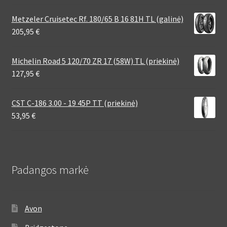
Metzeler Cruisetec Rf. 180/65 B 16 81H TL (galinė)
205,95
€
Michelin Road 5 120/70 ZR 17 (58W) TL (priekinė)
127,95
€
CST C-186 3.00 - 19 45P TT (priekinė)
53,95
€
Padangos markė
Avon