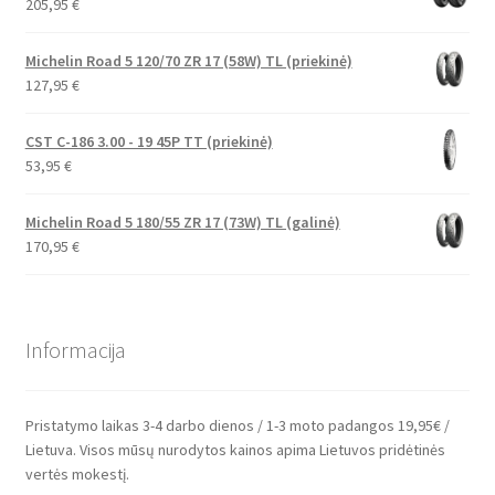
205,95
€
Michelin Road 5 120/70 ZR 17 (58W) TL (priekinė)
127,95
€
CST C-186 3.00 - 19 45P TT (priekinė)
53,95
€
Michelin Road 5 180/55 ZR 17 (73W) TL (galinė)
170,95
€
Informacija
Pristatymo laikas 3-4 darbo dienos / 1-3 moto padangos 19,95€ /
Lietuva. Visos mūsų nurodytos kainos apima Lietuvos pridėtinės
vertės mokestį.