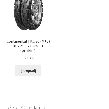
Continental TKC 80 (M+S)
Rf. 2.50 – 21 48S TT
(priekinė)
62,94
€
Į krepšelį
Leškoti MC padangų