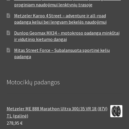
proginiam naudojimui lenktynių trasoje
Metzeler Karoo 4 Street – adventure ir all-road
padanga keliui bei lengvam bekelės naudojimui
Dunlop Geomax MX34 – motokroso padanga minkštai
ir vidutinio kietumo dangai
Mitas Street Force – Subalansuota sportinė kelių
padanga
Motociklų padangos
Metzeler ME 888 Marathon Ultra 300/35 VR 18 (87V)
TL (galinė)
278,95
€