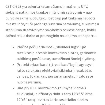
CST C‑828 yra sukurta keturračiams ir mažiems UTV,
siekiant patikimos traukos mišriomis sąlygomis – nuo
purvo iki akmenuotų takų, bet taip pat tinkama naudoti
mieste ir žvyru. Ši padanga suderina patvarumą, sukibimą ir
stabilumą su savivalymo savybėmis tokiose danga, kokių
dažnai reikia darbo ar pramoginio naudojimo transportui.
Plačios pečių briaunos („shoulder lugs“): jas
suteiktas platesnis kontaktinis plotas, gerinantis
sukibimą posūkiuose, sumažinant šoninį slydimą.
Protektoriaus barai („tread bars“): gili, agresyvi
rašto struktūra efektyviai įsikimba į nesukibtas
dangas, tokias kaip purvas ar smėlis, ir valo save
nuo nešvarumų.
Bias ply ir TL montavimo galimybė: 2 arba 4
sluoksniai, leidžiantys rinktis tarp 12″x6.5″ arba
12″x8″ ratų – tvirtas karkasas atlaiko dideles