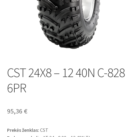
CST 24X8 – 12 40N C-828
6PR
95,36
€
Prekės ženklas:
CST