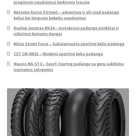
proginiam naudojimui lenktynių trasoje
Metzeler Karoo 4 Street – adventure ir all-road padanga
keliui bei lengvam bekelės naudojimui
Dunlop Geomax MX34 – motokroso padanga minkštai ir
vidutinio kietumo dangai
Mitas Street Force – Subalansuota sportinė kelių padanga
CST CM-NK01 – Moderni sportinė kelių padanga
Maxxis MA-ST3 – Sport-touring padanga su geru sukibimu
įvairiomis sąlygomis