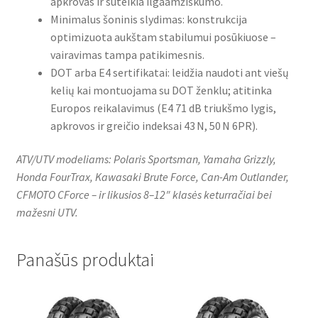
apkrovas ir suteikia ilgaamžiškumo.
Minimalus šoninis slydimas: konstrukcija
optimizuota aukštam stabilumui posūkiuose –
vairavimas tampa patikimesnis.
DOT arba E4 sertifikatai: leidžia naudoti ant viešų
kelių kai montuojama su DOT ženklu; atitinka
Europos reikalavimus (E4 71 dB triukšmo lygis,
apkrovos ir greičio indeksai 43 N, 50 N 6PR).
ATV/UTV modeliams: Polaris Sportsman, Yamaha Grizzly,
Honda FourTrax, Kawasaki Brute Force, Can-Am Outlander,
CFMOTO CForce – ir likusios 8–12″ klasės keturračiai bei
mažesni UTV.
Panašūs produktai