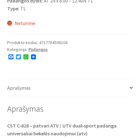
Padangos dydis:
AT 24 x 8.00 – 12 40N TL
Type:
TL
Neturime
Produkto kodas:
4717784506104
Kategorija:
Padangos
F
T
W
a
w
h
c
i
a
e
t
t
b
t
s
o
e
A
o
r
p
Aprašymas
k
p
Aprašymas
CST C‑828 – patvari ATV / UTV dual‑sport padanga
universaliai bekelės naudojimui (atv)