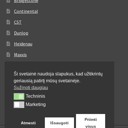
Bridgestone
Continental
CST
Dunlop
Heidenau
Maxxis
Metzeler
Ši svetainė naudoja slapukus, kad užtikrintų
Michelin
geriausią patirtį mūsų svetainėje.
Mitas
Sužinoti daugiau
Techninis
Techninis
Pirelli
Marketing
Marketing
Shinko
Priimti
Atmesti
Išsaugoti
visus