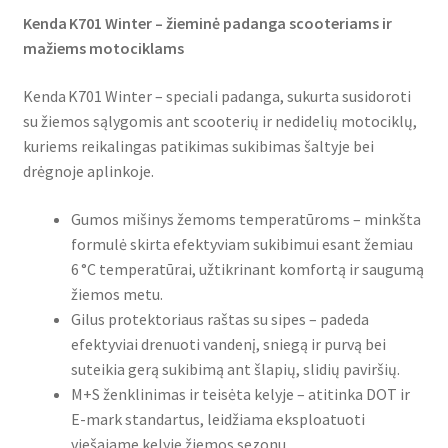
Kenda K701 Winter – žieminė padanga scooteriams ir
mažiems motociklams
Kenda K701 Winter – speciali padanga, sukurta susidoroti
su žiemos sąlygomis ant scooterių ir nedidelių motociklų,
kuriems reikalingas patikimas sukibimas šaltyje bei
drėgnoje aplinkoje.
Gumos mišinys žemoms temperatūroms – minkšta
formulė skirta efektyviam sukibimui esant žemiau
6 °C temperatūrai, užtikrinant komfortą ir saugumą
žiemos metu.
Gilus protektoriaus raštas su sipes – padeda
efektyviai drenuoti vandenį, sniegą ir purvą bei
suteikia gerą sukibimą ant šlapių, slidių paviršių.
M+S ženklinimas ir teisėta kelyje – atitinka DOT ir
E-mark standartus, leidžiama eksploatuoti
viešajame kelyje žiemos sezonu.