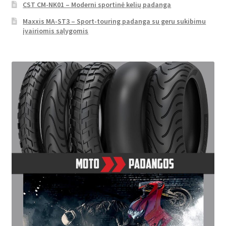
CST CM-NK01 – Moderni sportinė kelių padanga
Maxxis MA-ST3 – Sport-touring padanga su geru sukibimu
įvairiomis sąlygomis