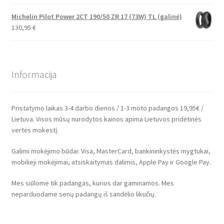
Michelin Pilot Power 2CT 190/50 ZR 17 (73W) TL (galinė)
130,95
€
Informacija
Pristatymo laikas 3-4 darbo dienos / 1-3 moto padangos 19,95€ /
Lietuva. Visos mūsų nurodytos kainos apima Lietuvos pridėtinės
vertės mokestį.
Galimi mokėjimo būdai: Visa, MasterCard, bankininkystės mygtukai,
mobilieji mokėjimai, atsiskaitymas dalimis, Apple Pay ir Google Pay.
Mes siūlome tik padangas, kurios dar gaminamos. Mes
neparduodame senų padangų iš sandėlio likučių.