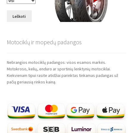
Leškoti
Motociklų ir mopedų padangos
Nebrangios motociklų padangos: visos esamos markės.
Motokroso, kelių, enduro ar sportinių lenktynių motociklai.
Kiekvienam tipui rasite atidžiai parinktas tinkamas padangas už
pačią geriausią rinkos kainą.