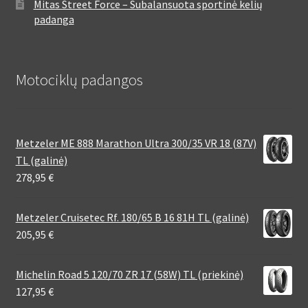
Mitas Street Force – Subalansuota sportinė kelių
padanga
Motociklų padangos
Metzeler ME 888 Marathon Ultra 300/35 VR 18 (87V)
TL (galinė)
278,95
€
Metzeler Cruisetec Rf. 180/65 B 16 81H TL (galinė)
205,95
€
Michelin Road 5 120/70 ZR 17 (58W) TL (priekinė)
127,95
€