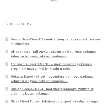
Naujausi įrašai
Dunlop ScootSmart 2 – motorolerių padanga miesto eismui
ir kelionėms
Mitas Enduro Trail-ADV 2 – adventure ir all-road padanga
keliui bei lengvam bekelės naudojimui
Continental SportAttack 5 – sportinė padanga keliui ir
proginiam naudojimui lenktynių trasoje
Metzeler Karoo 4 Street – adventure ir all-road padanga
keliui bei lengvam bekelės naudojimui
Dunlop Geomax MX34 – motokroso padanga minkštai ir
vidutinio kietumo dangai
Mitas Street Force – Subalansuota sportinė kelių padanga