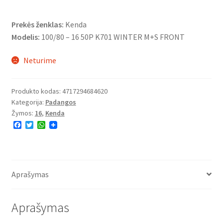
Prekės ženklas:
Kenda
Modelis:
100/80 – 16 50P K701 WINTER M+S FRONT
Neturime
Produkto kodas:
4717294684620
Kategorija:
Padangos
Žymos:
16
,
Kenda
F
T
W
a
w
h
c
i
a
e
t
t
b
t
s
o
e
A
o
r
p
Aprašymas
k
p
Aprašymas