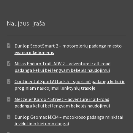
Naujausi įrašai
Dunlop ScootSmart 2 – motorolerių padanga miesto
eismui ir kelionėms
Mitas Enduro Trail-ADV 2 – adventure ir all-road
padanga keliui bei lengvam bekelės naudojimui
Continental SportAttack 5 – sportinė padanga keliui ir
proginiam naudojimui lenktynių trasoje
Metzeler Karoo 4 Street – adventure ir all-road
padanga keliui bei lengvam bekelės naudojimui
Dunlop Geomax MX34 – motokroso padanga minkštai
ir vidutinio kietumo dangai