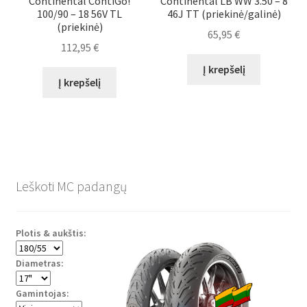
Continental ContiGo!
Continental LB WW 3.50 – 8
100/90 – 18 56V TL
46J TT (priekinė/galinė)
(priekinė)
65,95
€
112,95
€
Į krepšelį
Į krepšelį
Leškoti MC padangų
Plotis & aukštis:
Diametras:
Gamintojas: