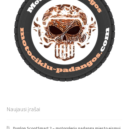
Naujausi įrašai
Dunlop ScootSmart 2 – motorolerių padanga miesto eismui