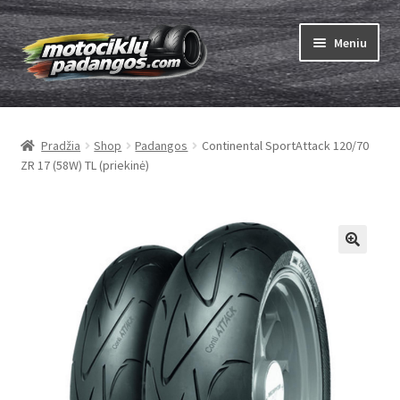
Pereiti
Pereiti
Meniu
prie
prie
meniu
turinio
Išskleist
Padangos
sub-
Pradžia
Shop
Padangos
Continental SportAttack 120/70
menu
Išskleist
Kameros
ZR 17 (58W) TL (priekinė)
sub-
menu
Išskleist
ABC
sub-
menu
Kaip užsisakyti
Testų
Išskleist
Brand
sub-
menu
Kontaktai