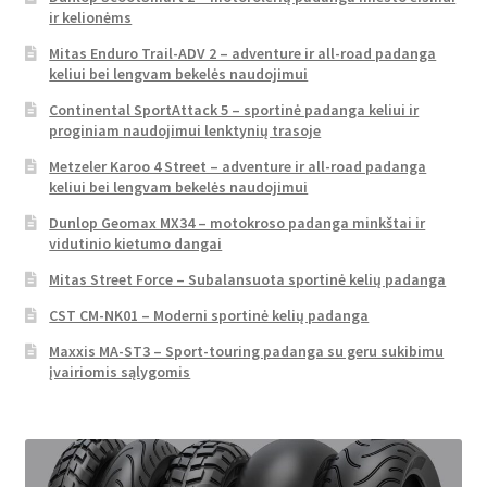
ir kelionėms
Mitas Enduro Trail-ADV 2 – adventure ir all-road padanga
keliui bei lengvam bekelės naudojimui
Continental SportAttack 5 – sportinė padanga keliui ir
proginiam naudojimui lenktynių trasoje
Metzeler Karoo 4 Street – adventure ir all-road padanga
keliui bei lengvam bekelės naudojimui
Dunlop Geomax MX34 – motokroso padanga minkštai ir
vidutinio kietumo dangai
Mitas Street Force – Subalansuota sportinė kelių padanga
CST CM-NK01 – Moderni sportinė kelių padanga
Maxxis MA-ST3 – Sport-touring padanga su geru sukibimu
įvairiomis sąlygomis