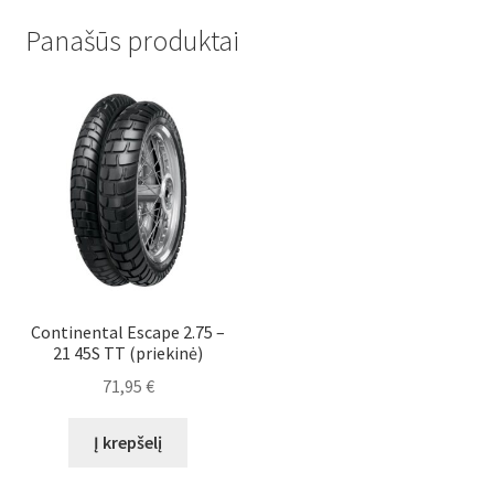
Panašūs produktai
Continental Escape 2.75 –
21 45S TT (priekinė)
71,95
€
Į krepšelį