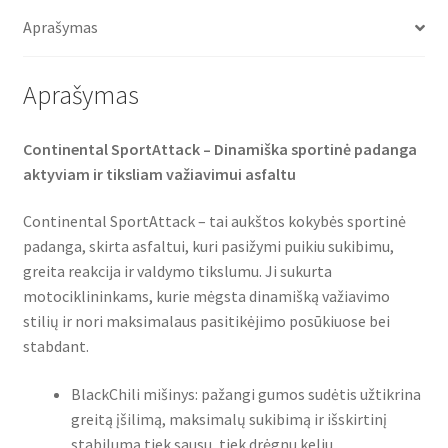
o
e
A
o
r
p
Aprašymas
k
p
Aprašymas
Continental SportAttack – Dinamiška sportinė padanga
aktyviam ir tiksliam važiavimui asfaltu
Continental SportAttack – tai aukštos kokybės sportinė
padanga, skirta asfaltui, kuri pasižymi puikiu sukibimu,
greita reakcija ir valdymo tikslumu. Ji sukurta
motociklininkams, kurie mėgsta dinamišką važiavimo
stilių ir nori maksimalaus pasitikėjimo posūkiuose bei
stabdant.
BlackChili mišinys: pažangi gumos sudėtis užtikrina
greitą įšilimą, maksimalų sukibimą ir išskirtinį
stabilumą tiek sausu, tiek drėgnu keliu.