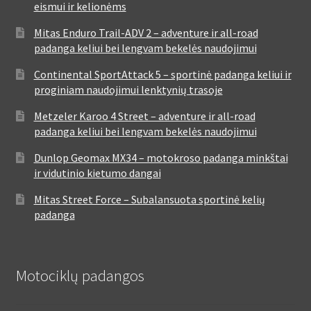
eismui ir kelionėms
Mitas Enduro Trail-ADV 2 – adventure ir all-road
padanga keliui bei lengvam bekelės naudojimui
Continental SportAttack 5 – sportinė padanga keliui ir
proginiam naudojimui lenktynių trasoje
Metzeler Karoo 4 Street – adventure ir all-road
padanga keliui bei lengvam bekelės naudojimui
Dunlop Geomax MX34 – motokroso padanga minkštai
ir vidutinio kietumo dangai
Mitas Street Force – Subalansuota sportinė kelių
padanga
Motociklų padangos