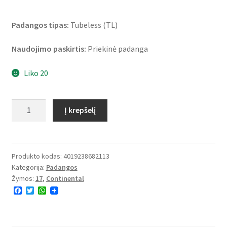
Padangos tipas:
Tubeless (TL)
Naudojimo paskirtis:
Priekinė padanga
Liko 20
produkto
Į krepšelį
kiekis:
Continental
SportAttack
120/70
Produkto kodas:
4019238682113
Kategorija:
Padangos
ZR
Žymos:
17
,
Continental
17
F
T
W
(58W)
a
w
h
TL
c
i
a
e
t
t
(priekinė)
b
t
s