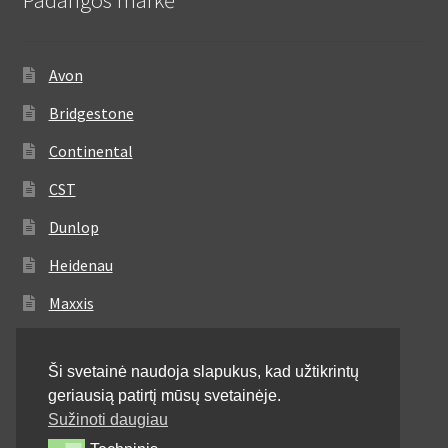
Avon
Bridgestone
Continental
CST
Dunlop
Heidenau
Maxxis
Metzeler
Ši svetainė naudoja slapukus, kad užtikrintų
Michelin
geriausią patirtį mūsų svetainėje.
Mitas
Sužinoti daugiau