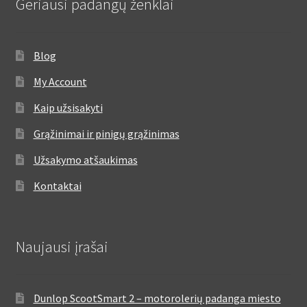
Geriausi padangų ženklai
Blog
My Account
Kaip užsisakyti
Grąžinimai ir pinigų grąžinimas
Užsakymo atšaukimas
Kontaktai
Naujausi įrašai
Dunlop ScootSmart 2 – motorolerių padanga miesto