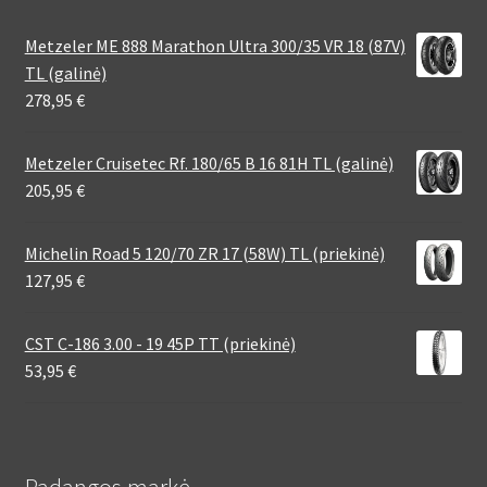
Metzeler ME 888 Marathon Ultra 300/35 VR 18 (87V)
TL (galinė)
278,95
€
Metzeler Cruisetec Rf. 180/65 B 16 81H TL (galinė)
205,95
€
Michelin Road 5 120/70 ZR 17 (58W) TL (priekinė)
127,95
€
CST C-186 3.00 - 19 45P TT (priekinė)
53,95
€
Padangos markė