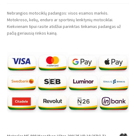
Nebrangios motociklų padangos: visos esamos markės.
Motokroso, kelių, enduro ar sportinių lenktynių motociklai.
Kiekvienam tipui rasite atidžiai parinktas tinkamas padangas už
pačią geriausią rinkos kainą.
Metzeler ME 888 Marathon Ultra 300/35 VR 18 (87V) TL