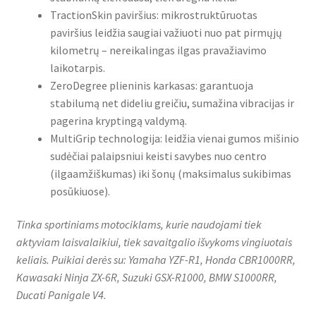
TractionSkin paviršius: mikrostruktūruotas
paviršius leidžia saugiai važiuoti nuo pat pirmųjų
kilometrų – nereikalingas ilgas pravažiavimo
laikotarpis.
ZeroDegree plieninis karkasas: garantuoja
stabilumą net dideliu greičiu, sumažina vibracijas ir
pagerina kryptingą valdymą.
MultiGrip technologija: leidžia vienai gumos mišinio
sudėčiai palaipsniui keisti savybes nuo centro
(ilgaamžiškumas) iki šonų (maksimalus sukibimas
posūkiuose).
Tinka sportiniams motociklams, kurie naudojami tiek
aktyviam laisvalaikiui, tiek savaitgalio išvykoms vingiuotais
keliais. Puikiai derės su: Yamaha YZF-R1, Honda CBR1000RR,
Kawasaki Ninja ZX-6R, Suzuki GSX-R1000, BMW S1000RR,
Ducati Panigale V4.