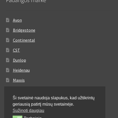
Padangos markė
Avon
Bridgestone
Continental
CST
Dunlop
Heidenau
Maxxis
Metzeler
Ši svetainė naudoja slapukus, kad užtikrintų
Michelin
geriausią patirtį mūsų svetainėje.
Mitas
Sužinoti daugiau