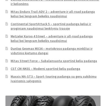
ir kelionėms
Mitas Enduro Trail-ADV 2 – adventure ir all-road padanga
keliui bei lengvam bekelės naudojimui
Continental SportAttack 5 – sportinė padanga keliui ir
proginiam naudojimui lenktynių trasoje
Metzeler Karoo 4 Street – adventure ir all-road padanga
keliui bei lengvam bekelės naudojimui
Dunlop Geomax MX34 – motokroso padanga minkštai ir
vidutinio kietumo dangai
Mitas Street Force – Subalansuota sportinė kelių padanga
CST CM-NK01 – Moderni sportinė kelių padanga
Maxxis MA-ST3 – Sport-touring padanga su geru sukibimu
įvairiomis sąlygomis