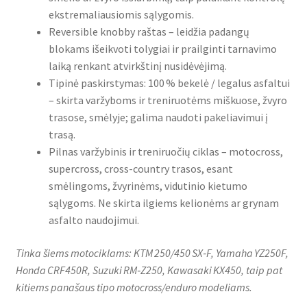
ekstremaliausiomis sąlygomis.
Reversible knobby raštas – leidžia padangų
blokams išeikvoti tolygiai ir prailginti tarnavimo
laiką renkant atvirkštinį nusidėvėjimą.
Tipinė paskirstymas: 100 % bekelė / legalus asfaltui
– skirta varžyboms ir treniruotėms miškuose, žvyro
trasose, smėlyje; galima naudoti pakeliavimui į
trasą.
Pilnas varžybinis ir treniruočių ciklas – motocross,
supercross, cross-country trasos, esant
smėlingoms, žvyrinėms, vidutinio kietumo
sąlygoms. Ne skirta ilgiems kelionėms ar grynam
asfalto naudojimui.
Tinka šiems motociklams: KTM 250/450 SX‑F, Yamaha YZ250F,
Honda CRF450R, Suzuki RM‑Z250, Kawasaki KX450, taip pat
kitiems panašaus tipo motocross/enduro modeliams.