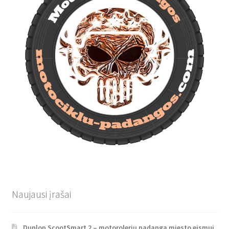
Naujausi įrašai
Dunlop ScootSmart 2 – motorolerių padanga miesto eismui