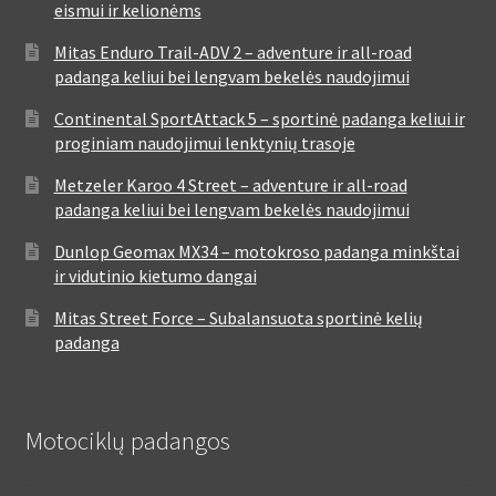
eismui ir kelionėms
Mitas Enduro Trail-ADV 2 – adventure ir all-road
padanga keliui bei lengvam bekelės naudojimui
Continental SportAttack 5 – sportinė padanga keliui ir
proginiam naudojimui lenktynių trasoje
Metzeler Karoo 4 Street – adventure ir all-road
padanga keliui bei lengvam bekelės naudojimui
Dunlop Geomax MX34 – motokroso padanga minkštai
ir vidutinio kietumo dangai
Mitas Street Force – Subalansuota sportinė kelių
padanga
Motociklų padangos