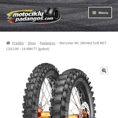
Pereiti
Pereiti
Meniu
prie
prie
meniu
turinio
Išskleist
Padangos
sub-
Pradžia
Shop
Padangos
Metzeler MC 360 Mid Soft MST
menu
Išskleist
Kameros
120/100 – 18 68M TT (galinė)
sub-
menu
Išskleist
ABC
sub-
menu
Kaip užsisakyti
Testų
Išskleist
Brand
sub-
menu
Kontaktai