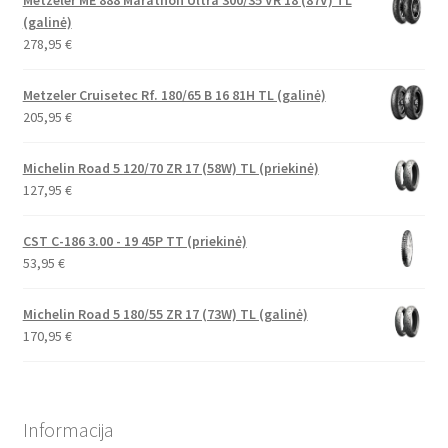
Metzeler ME 888 Marathon Ultra 300/35 VR 18 (87V) TL
(galinė)
278,95
€
Metzeler Cruisetec Rf. 180/65 B 16 81H TL (galinė)
205,95
€
Michelin Road 5 120/70 ZR 17 (58W) TL (priekinė)
127,95
€
CST C-186 3.00 - 19 45P TT (priekinė)
53,95
€
Michelin Road 5 180/55 ZR 17 (73W) TL (galinė)
170,95
€
Informacija