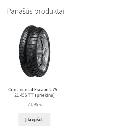
Panašūs produktai
Continental Escape 2.75 –
21 45S TT (priekinė)
71,95
€
Į krepšelį