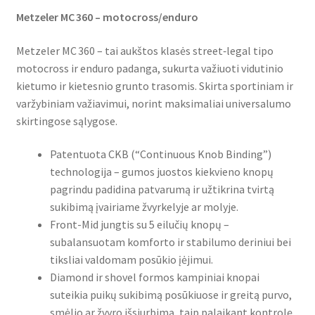
Metzeler MC 360 – motocross/enduro
Metzeler MC 360 – tai aukštos klasės street‑legal tipo
motocross ir enduro padanga, sukurta važiuoti vidutinio
kietumo ir kietesnio grunto trasomis. Skirta sportiniam ir
varžybiniam važiavimui, norint maksimaliai universalumo
skirtingose sąlygose.
Patentuota CKB (“Continuous Knob Binding”)
technologija – gumos juostos kiekvieno knopų
pagrindu padidina patvarumą ir užtikrina tvirtą
sukibimą įvairiame žvyrkelyje ar molyje.
Front-Mid jungtis su 5 eilučių knopų –
subalansuotam komforto ir stabilumo deriniui bei
tiksliai valdomam posūkio įėjimui.
Diamond ir shovel formos kampiniai knopai
suteikia puikų sukibimą posūkiuose ir greitą purvo,
smėlio ar žvyro išsiurbimą, taip palaikant kontrolę