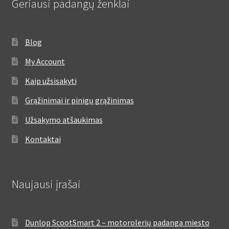
Geriausi padangų ženklai
Blog
My Account
Kaip užsisakyti
Grąžinimai ir pinigų grąžinimas
Užsakymo atšaukimas
Kontaktai
Naujausi įrašai
Dunlop ScootSmart 2 – motorolerių padanga miesto