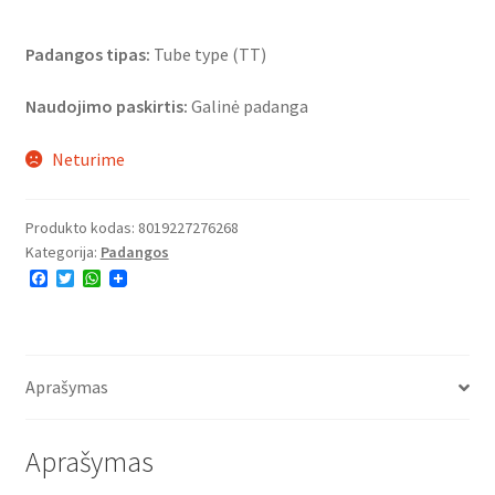
Padangos tipas:
Tube type (TT)
Naudojimo paskirtis:
Galinė padanga
Neturime
Produkto kodas:
8019227276268
Kategorija:
Padangos
F
T
W
a
w
h
c
i
a
e
t
t
b
t
s
o
e
A
o
r
p
Aprašymas
k
p
Aprašymas