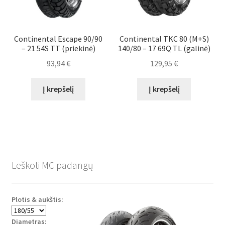
Continental Escape 90/90
Continental TKC 80 (M+S)
– 21 54S TT (priekinė)
140/80 – 17 69Q TL (galinė)
93,94
€
129,95
€
Į krepšelį
Į krepšelį
Leškoti MC padangų
Plotis & aukštis:
Diametras: