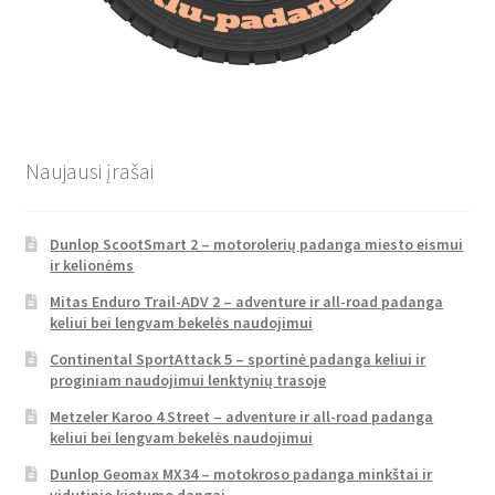
Naujausi įrašai
Dunlop ScootSmart 2 – motorolerių padanga miesto eismui
ir kelionėms
Mitas Enduro Trail-ADV 2 – adventure ir all-road padanga
keliui bei lengvam bekelės naudojimui
Continental SportAttack 5 – sportinė padanga keliui ir
proginiam naudojimui lenktynių trasoje
Metzeler Karoo 4 Street – adventure ir all-road padanga
keliui bei lengvam bekelės naudojimui
Dunlop Geomax MX34 – motokroso padanga minkštai ir
vidutinio kietumo dangai