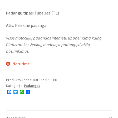
Padangų tipas:
Tubeless (TL)
Ašis:
Priekinė padanga
Visos motociklų padangos internetu už prieinamą kainą.
Platus prekės ženklų, modelių ir padangų dydžių
pasirinkimas.
Neturime
Produkto kodas:
8019227159066
Kategorija:
Padangos
F
T
W
a
w
h
c
i
a
e
t
t
b
t
s
o
e
A
o
r
p