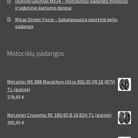
Dunlop Geomax MX34 – motokroso padanga minkštai
ir vidutinio kietumo dangai
Mitas Street Force – Subalansuota sportinė kelių
padanga
Motociklų padangos
Metzeler ME 888 Marathon Ultra 300/35 VR 18 (87V)
TL (galinė)
278,95
€
Metzeler Cruisetec Rf. 180/65 B 16 81H TL (galinė)
205,95
€