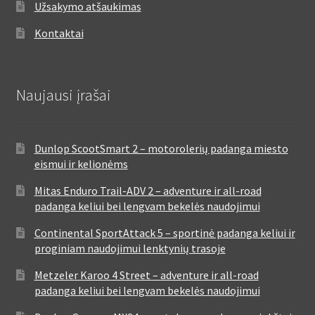
Užsakymo atšaukimas
Kontaktai
Naujausi įrašai
Dunlop ScootSmart 2 – motorolerių padanga miesto
eismui ir kelionėms
Mitas Enduro Trail-ADV 2 – adventure ir all-road
padanga keliui bei lengvam bekelės naudojimui
Continental SportAttack 5 – sportinė padanga keliui ir
proginiam naudojimui lenktynių trasoje
Metzeler Karoo 4 Street – adventure ir all-road
padanga keliui bei lengvam bekelės naudojimui