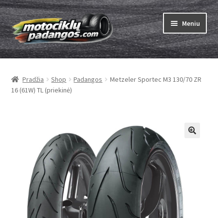
Pereiti
Pereiti
Meniu
prie
prie
meniu
turinio
Išskleist
Padangos
sub-
Pradžia
Shop
Padangos
Metzeler Sportec M3 130/70 ZR
menu
Išskleist
Kameros
16 (61W) TL (priekinė)
sub-
menu
Išskleist
ABC
sub-
menu
Kaip užsisakyti
Testų
Išskleist
Brand
sub-
menu
Kontaktai