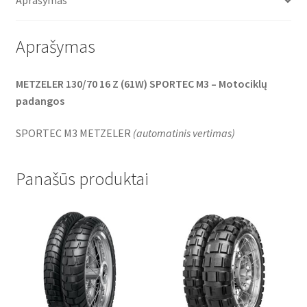
Aprašymas
k
p
Aprašymas
METZELER 130/70 16 Z (61W) SPORTEC M3 – Motociklų
padangos
SPORTEC M3 METZELER
(
automatinis vertimas
)
Panašūs produktai