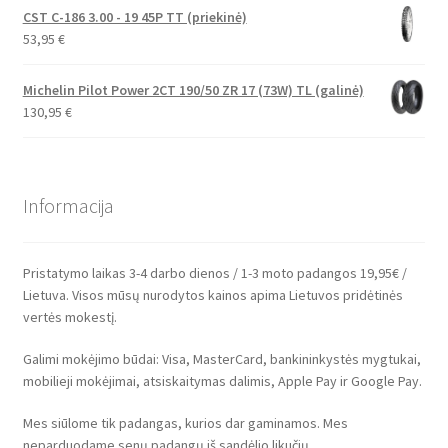
CST C-186 3.00 - 19 45P TT (priekinė)
53,95
€
Michelin Pilot Power 2CT 190/50 ZR 17 (73W) TL (galinė)
130,95
€
Informacija
Pristatymo laikas 3-4 darbo dienos / 1-3 moto padangos 19,95€ /
Lietuva. Visos mūsų nurodytos kainos apima Lietuvos pridėtinės
vertės mokestį.
Galimi mokėjimo būdai: Visa, MasterCard, bankininkystės mygtukai,
mobilieji mokėjimai, atsiskaitymas dalimis, Apple Pay ir Google Pay.
Mes siūlome tik padangas, kurios dar gaminamos. Mes
neparduodame senų padangų iš sandėlio likučių.