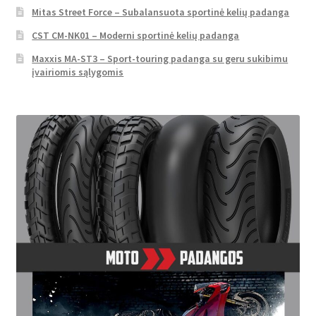
Mitas Street Force – Subalansuota sportinė kelių padanga
CST CM-NK01 – Moderni sportinė kelių padanga
Maxxis MA-ST3 – Sport-touring padanga su geru sukibimu
įvairiomis sąlygomis