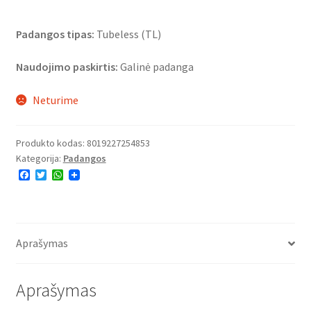
Padangos tipas:
Tubeless (TL)
Naudojimo paskirtis:
Galinė padanga
Neturime
Produkto kodas:
8019227254853
Kategorija:
Padangos
F
T
W
a
w
h
c
i
a
e
t
t
b
t
s
o
e
A
o
r
p
Aprašymas
k
p
Aprašymas