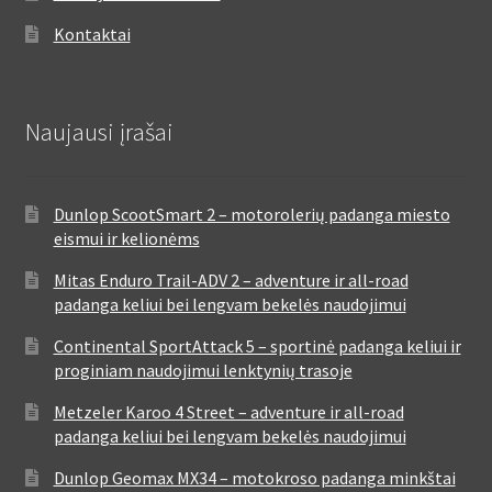
Kontaktai
Naujausi įrašai
Dunlop ScootSmart 2 – motorolerių padanga miesto
eismui ir kelionėms
Mitas Enduro Trail-ADV 2 – adventure ir all-road
padanga keliui bei lengvam bekelės naudojimui
Continental SportAttack 5 – sportinė padanga keliui ir
proginiam naudojimui lenktynių trasoje
Metzeler Karoo 4 Street – adventure ir all-road
padanga keliui bei lengvam bekelės naudojimui
Dunlop Geomax MX34 – motokroso padanga minkštai