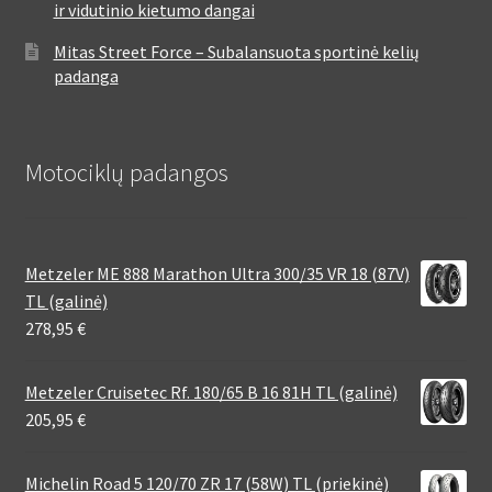
ir vidutinio kietumo dangai
Mitas Street Force – Subalansuota sportinė kelių
padanga
Motociklų padangos
Metzeler ME 888 Marathon Ultra 300/35 VR 18 (87V)
TL (galinė)
278,95
€
Metzeler Cruisetec Rf. 180/65 B 16 81H TL (galinė)
205,95
€
Michelin Road 5 120/70 ZR 17 (58W) TL (priekinė)