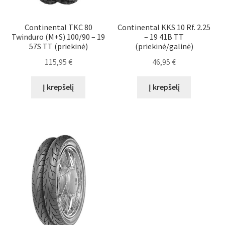
Continental TKC 80
Continental KKS 10 Rf. 2.25
Twinduro (M+S) 100/90 – 19
– 19 41B TT
57S TT (priekinė)
(priekinė/galinė)
115,95
€
46,95
€
Į krepšelį
Į krepšelį