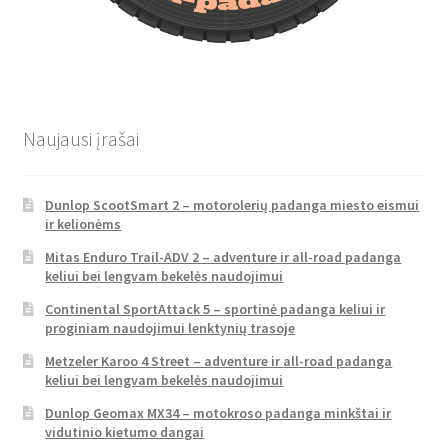
Naujausi įrašai
Dunlop ScootSmart 2 – motorolerių padanga miesto eismui
ir kelionėms
Mitas Enduro Trail-ADV 2 – adventure ir all-road padanga
keliui bei lengvam bekelės naudojimui
Continental SportAttack 5 – sportinė padanga keliui ir
proginiam naudojimui lenktynių trasoje
Metzeler Karoo 4 Street – adventure ir all-road padanga
keliui bei lengvam bekelės naudojimui
Dunlop Geomax MX34 – motokroso padanga minkštai ir
vidutinio kietumo dangai