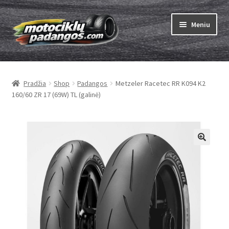
Pereiti
Pereiti
Meniu
prie
prie
meniu
turinio
Išskleist
Padangos
sub-
Pradžia
Shop
Padangos
Metzeler Racetec RR K094 K2
menu
Išskleist
Kameros
160/60 ZR 17 (69W) TL (galinė)
sub-
menu
Išskleist
ABC
sub-
menu
Kaip užsisakyti
Testų
Išskleist
Brand
sub-
menu
Kontaktai