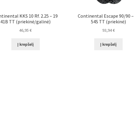
tinental KKS 10 Rf. 2.25 – 19
Continental Escape 90/90 –
41B TT (priekinė/galinė)
54S TT (priekinė)
46,95
€
93,94
€
Į krepšelį
Į krepšelį