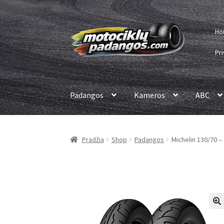
Pereiti
Pereiti
Ho
prie
prie
meniu
turinio
Pri
Padangos
Kameros
ABC
Pradžia
Shop
Padangos
Michelin 130/70 – 