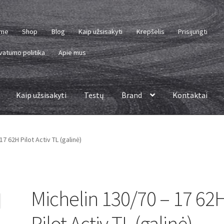
me
Shop
Blog
Kaip užsisakyti
Krepšelis
Prisijungti
vatumo politika
Apie mus
Kaip užsisakyti
Testų
Brand
Kontaktai
17 62H Pilot Activ TL (galinė)
Michelin 130/70 – 17 62
Pilot Activ TL (galinė)