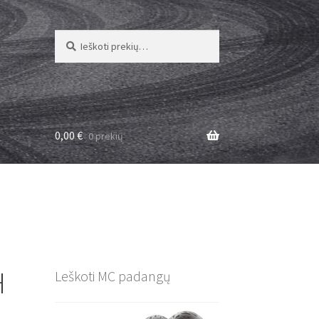
Ieškoti:
Ieškoti
0,00
€
0 prekių
H
Leškoti MC padangų