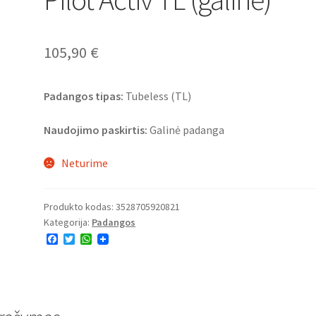
105,90
€
Padangos tipas:
Tubeless (TL)
Naudojimo paskirtis:
Galinė padanga
Neturime
Produkto kodas:
3528705920821
Kategorija:
Padangos
F
T
W
a
w
h
c
i
a
e
t
t
b
t
s
o
e
A
o
r
p