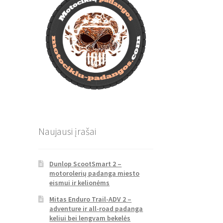
Naujausi įrašai
Dunlop ScootSmart 2 –
motorolerių padanga miesto
eismui ir kelionėms
Mitas Enduro Trail-ADV 2 –
adventure ir all-road padanga
keliui bei lengvam bekelės