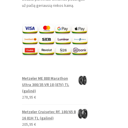
už pačią geriausią rinkos kainą.
Metzeler ME 888 Marathon
Ultra 300/35 VR 18 (87V) TL
(galinė)
278,95
€
Metzeler Cruisetec Rf. 180/65 B
16 81H TL (galinė)
205,95
€