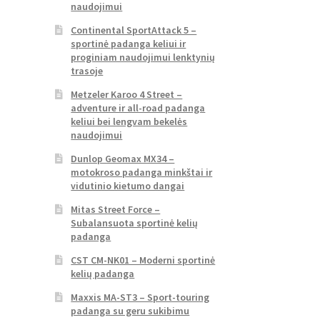
naudojimui
Continental SportAttack 5 –
sportinė padanga keliui ir
proginiam naudojimui lenktynių
trasoje
Metzeler Karoo 4 Street –
adventure ir all-road padanga
keliui bei lengvam bekelės
naudojimui
Dunlop Geomax MX34 –
motokroso padanga minkštai ir
vidutinio kietumo dangai
Mitas Street Force –
Subalansuota sportinė kelių
padanga
CST CM-NK01 – Moderni sportinė
kelių padanga
Maxxis MA-ST3 – Sport-touring
padanga su geru sukibimu