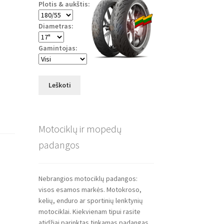
Plotis & aukštis:
Diametras:
Gamintojas:
Leškoti
Motociklų ir mopedų
padangos
Nebrangios motociklų padangos:
visos esamos markės. Motokroso,
kelių, enduro ar sportinių lenktynių
motociklai. Kiekvienam tipui rasite
atidžiai parinktas tinkamas padangas