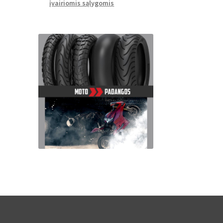
įvairiomis sąlygomis