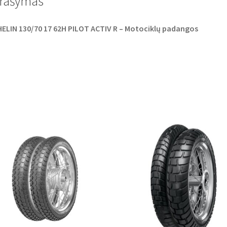
rašymas
k
p
ELIN 130/70 17 62H PILOT ACTIV R – Motociklų padangos