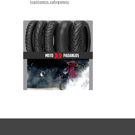
įvairiomis sąlygomis