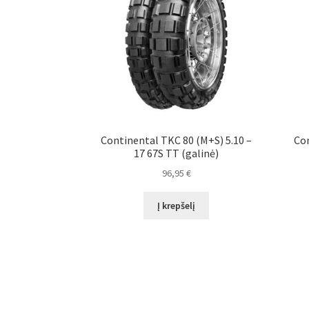
Continental TKC 80 (M+S) 5.10 –
Con
17 67S TT (galinė)
96,95
€
Į krepšelį