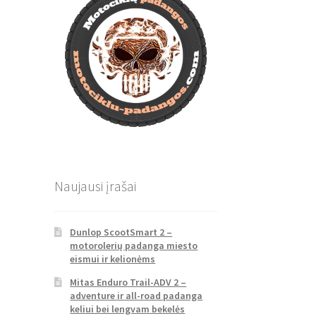
Naujausi įrašai
Dunlop ScootSmart 2 –
motorolerių padanga miesto
eismui ir kelionėms
Mitas Enduro Trail-ADV 2 –
adventure ir all-road padanga
keliui bei lengvam bekelės