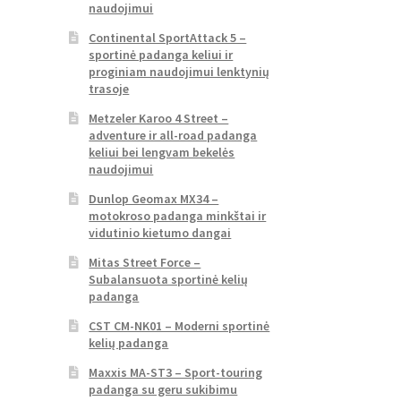
naudojimui
Continental SportAttack 5 –
sportinė padanga keliui ir
proginiam naudojimui lenktynių
trasoje
Metzeler Karoo 4 Street –
adventure ir all-road padanga
keliui bei lengvam bekelės
naudojimui
Dunlop Geomax MX34 –
motokroso padanga minkštai ir
vidutinio kietumo dangai
Mitas Street Force –
Subalansuota sportinė kelių
padanga
CST CM-NK01 – Moderni sportinė
kelių padanga
Maxxis MA-ST3 – Sport-touring
padanga su geru sukibimu