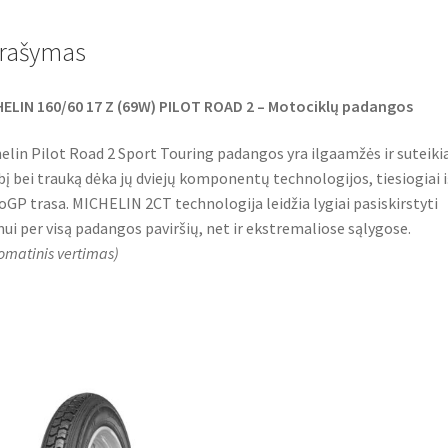
b
t
s
o
e
A
o
r
p
rašymas
k
p
ELIN 160/60 17 Z (69W) PILOT ROAD 2 – Motociklų padangos
elin Pilot Road 2 Sport Touring padangos yra ilgaamžės ir suteiki
bį bei trauką dėka jų dviejų komponentų technologijos, tiesiogiai i
GP trasa. MICHELIN 2CT technologija leidžia lygiai pasiskirstyti
mui per visą padangos paviršių, net ir ekstremaliose sąlygose.
omatinis vertimas
)