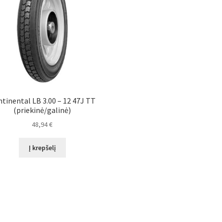
tinental LB 3.00 – 12 47J TT
(priekinė/galinė)
48,94
€
Į krepšelį