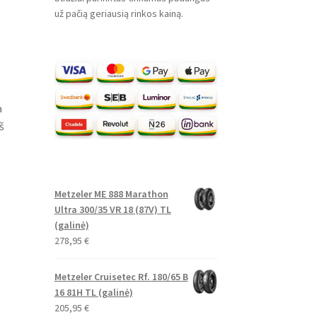
už pačią geriausią rinkos kainą.
a
š
Metzeler ME 888 Marathon
Ultra 300/35 VR 18 (87V) TL
(galinė)
278,95
€
Metzeler Cruisetec Rf. 180/65 B
16 81H TL (galinė)
205,95
€