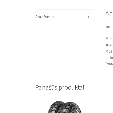
Ap
Aprašymas
MICH
Mich
suki
Moto
dili
(
aut
Panašūs produktai