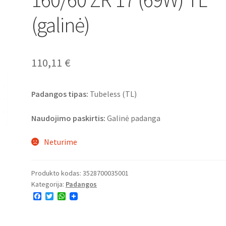
(galinė)
110,11
€
Padangos tipas:
Tubeless (TL)
Naudojimo paskirtis:
Galinė padanga
Neturime
Produkto kodas:
3528700035001
Kategorija:
Padangos
F
T
W
a
w
h
c
i
a
e
t
t