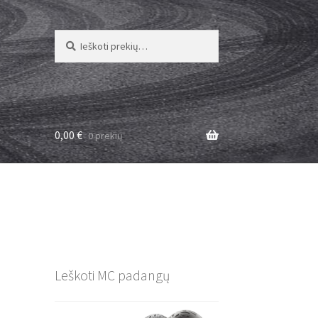
Ieškoti:
Ieškoti
0,00
€
0 prekių
Leškoti MC padangų