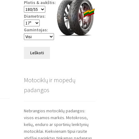
Plotis & aukštis:
Diametras:
Gamintojas:
Leškoti
Motociklų ir mopedų
padangos
Nebrangios motociklų padangos:
visos esamos markės. Motokroso,
kelių, enduro ar sportinių lenktynių
motociklai. Kiekvienam tipui rasite
atidžiai parinktas tinkamas padangas