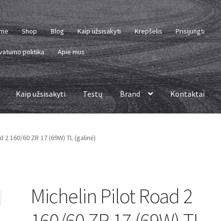
me
Shop
Blog
Kaip užsisakyti
Krepšelis
Prisijungti
vatumo politika
Apie mus
Kaip užsisakyti
Testų
Brand
Kontaktai
d 2 160/60 ZR 17 (69W) TL (galinė)
Michelin Pilot Road 2
160/60 ZR 17 (69W) TL