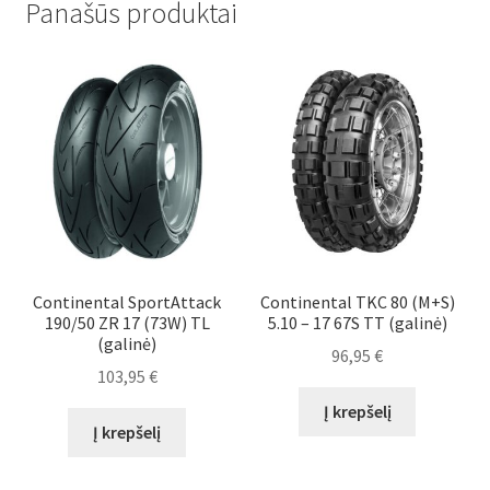
Panašūs produktai
Continental SportAttack
Continental TKC 80 (M+S)
190/50 ZR 17 (73W) TL
5.10 – 17 67S TT (galinė)
(galinė)
96,95
€
103,95
€
Į krepšelį
Į krepšelį