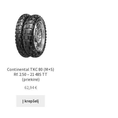
Continental TKC 80 (M+S)
Rf. 2.50 – 21 48S TT
(priekinė)
62,94
€
Į krepšelį