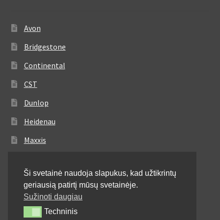
Avon
Bridgestone
Continental
CST
Dunlop
Heidenau
Maxxis
Metzeler
Ši svetainė naudoja slapukus, kad užtikrintų
Michelin
geriausią patirtį mūsų svetainėje.
Mitas
Sužinoti daugiau
Techninis
Techninis
Pirelli