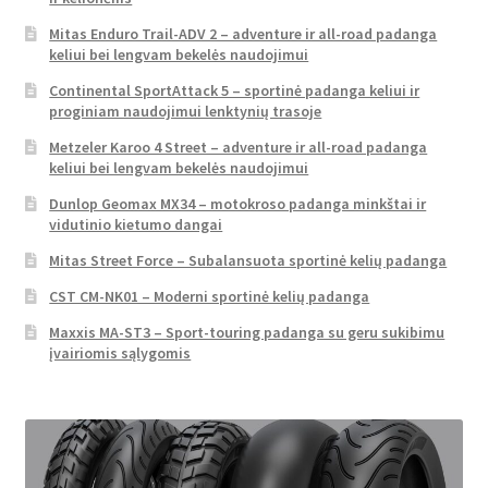
Mitas Enduro Trail-ADV 2 – adventure ir all-road padanga
keliui bei lengvam bekelės naudojimui
Continental SportAttack 5 – sportinė padanga keliui ir
proginiam naudojimui lenktynių trasoje
Metzeler Karoo 4 Street – adventure ir all-road padanga
keliui bei lengvam bekelės naudojimui
Dunlop Geomax MX34 – motokroso padanga minkštai ir
vidutinio kietumo dangai
Mitas Street Force – Subalansuota sportinė kelių padanga
CST CM-NK01 – Moderni sportinė kelių padanga
Maxxis MA-ST3 – Sport-touring padanga su geru sukibimu
įvairiomis sąlygomis