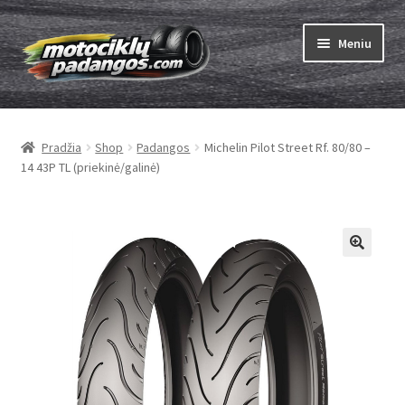
Pereiti
Pereiti
Meniu
prie
prie
meniu
turinio
Išskleist
Padangos
sub-
Pradžia
Shop
Padangos
Michelin Pilot Street Rf. 80/80 –
menu
Išskleist
Kameros
14 43P TL (priekinė/galinė)
sub-
menu
Išskleist
ABC
sub-
menu
Kaip užsisakyti
Testų
Išskleist
Brand
sub-
menu
Kontaktai