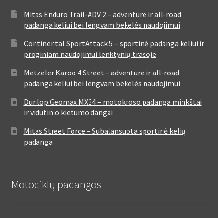
Mitas Enduro Trail-ADV 2 – adventure ir all-road
padanga keliui bei lengvam bekelės naudojimui
Continental SportAttack 5 – sportinė padanga keliui ir
proginiam naudojimui lenktynių trasoje
Metzeler Karoo 4 Street – adventure ir all-road
padanga keliui bei lengvam bekelės naudojimui
Dunlop Geomax MX34 – motokroso padanga minkštai
ir vidutinio kietumo dangai
Mitas Street Force – Subalansuota sportinė kelių
padanga
Motociklų padangos