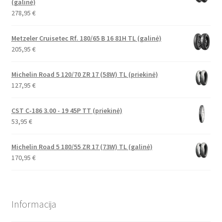
(galinė)
278,95
€
Metzeler Cruisetec Rf. 180/65 B 16 81H TL (galinė)
205,95
€
Michelin Road 5 120/70 ZR 17 (58W) TL (priekinė)
127,95
€
CST C-186 3.00 - 19 45P TT (priekinė)
53,95
€
Michelin Road 5 180/55 ZR 17 (73W) TL (galinė)
170,95
€
Informacija