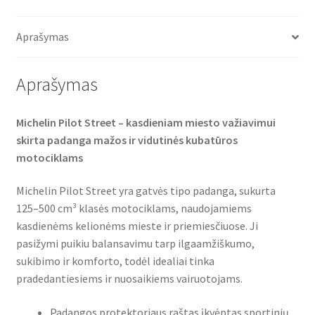
e
t
t
43P
b
t
s
o
e
A
TL
o
r
p
Aprašymas
(priekinė/galinė)
k
p
Aprašymas
Michelin Pilot Street – kasdieniam miesto važiavimui
skirta padanga mažos ir vidutinės kubatūros
motociklams
Michelin Pilot Street yra gatvės tipo padanga, sukurta
125–500 cm³ klasės motociklams, naudojamiems
kasdienėms kelionėms mieste ir priemiesčiuose. Ji
pasižymi puikiu balansavimu tarp ilgaamžiškumo,
sukibimo ir komforto, todėl idealiai tinka
pradedantiesiems ir nuosaikiems vairuotojams.
Padangos protektoriaus raštas įkvėptas sportinių