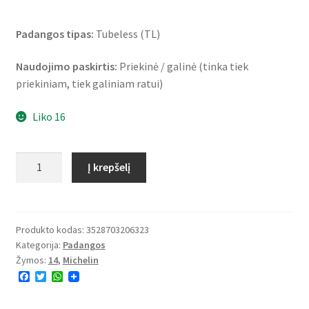
Padangos tipas:
Tubeless (TL)
Naudojimo paskirtis:
Priekinė / galinė (tinka tiek
priekiniam, tiek galiniam ratui)
Liko 16
produkto
Į krepšelį
kiekis:
Michelin
Pilot
Street
Produkto kodas:
3528703206323
Kategorija:
Padangos
Rf.
Žymos:
14
,
Michelin
80/80
F
T
W
-
a
w
h
14
c
i
a