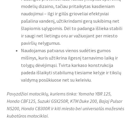
modelių dizaino, tačiau pritaikytas kasdieniam
naudojimui – ilgi ir gilūs grioveliai efektyviai
pašalina vandenį, užtikrindami gerą sukibimą net
šlapiomis sąlygomis. Dėl to padanga išlieka stabili
ir saugi net lietingu oru ar važiuojant per miesto
paviršių nelygumus.
Naudojamas patvarus vienos sudėties gumos
mišinys, kuris užtikrina ilgesnį tarnavimo laiką ir
tolygų dėvėjimąsi. Tvirta karkaso konstrukcija
padeda išlaikyti stabilumą tiesiame kelyje ir tikslų
valdymą posūkiuose net su keleiviu.
Pavyzdžiai motociklų, kuriems tinka: Yamaha YBR 125,
Honda CBF125, Suzuki GSX250R, KTM Duke 200, Bajaj Pulsar
NS200, Honda CB300R ir kiti miesto bei universalūs mažesnės
kubatūros motociklai.