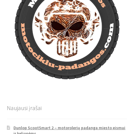
Naujausi įrašai
Dunlop ScootSmart 2 – motorolerių padanga miesto eismui
ir kelionėms