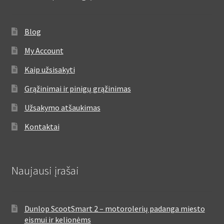
Blog
My Account
Kaip užsisakyti
Grąžinimai ir pinigų grąžinimas
Užsakymo atšaukimas
Kontaktai
Naujausi įrašai
Dunlop ScootSmart 2 – motorolerių padanga miesto
eismui ir kelionėms