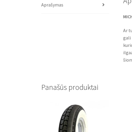
Ap
Aprašymas
MICH
Ar t
gali
kuri
ilg
šiom
Panašūs produktai