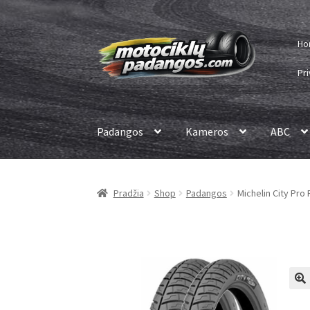
Pereiti
Pereiti
Ho
prie
prie
meniu
turinio
Pri
Padangos
Kameros
ABC
Pradžia
Shop
Padangos
Michelin City Pro 