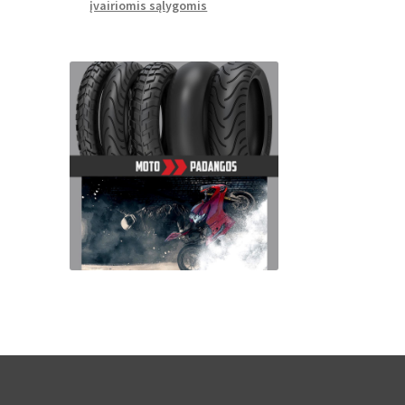
įvairiomis sąlygomis