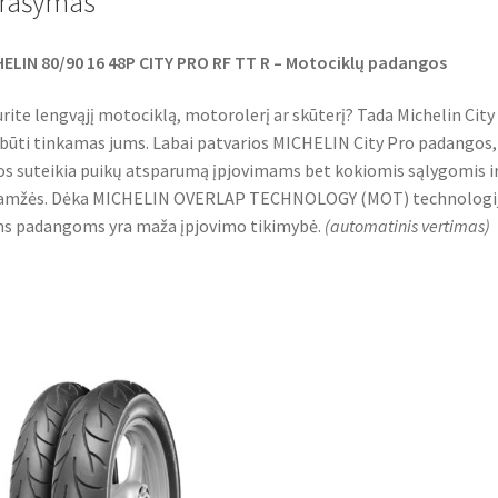
rašymas
k
p
ELIN 80/90 16 48P CITY PRO RF TT R – Motociklų padangos
urite lengvąjį motociklą, motorolerį ar skūterį? Tada Michelin City
 būti tinkamas jums. Labai patvarios MICHELIN City Pro padangos,
os suteikia puikų atsparumą įpjovimams bet kokiomis sąlygomis ir
aamžės. Dėka MICHELIN OVERLAP TECHNOLOGY (MOT) technologij
s padangoms yra maža įpjovimo tikimybė.
(
automatinis vertimas
)