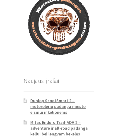
Naujausi įrašai
Dunlop ScootSmart 2 –
motorolerių padanga miesto
eismui ir kelionėms
Mitas Enduro Trail-ADV 2 –
adventure ir all-road padanga
keliui bei lengvam bekelės