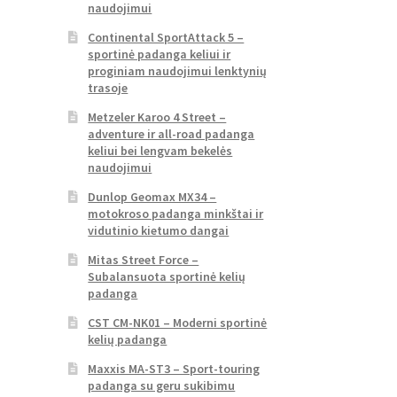
naudojimui
Continental SportAttack 5 –
sportinė padanga keliui ir
proginiam naudojimui lenktynių
trasoje
Metzeler Karoo 4 Street –
adventure ir all-road padanga
keliui bei lengvam bekelės
naudojimui
Dunlop Geomax MX34 –
motokroso padanga minkštai ir
vidutinio kietumo dangai
Mitas Street Force –
Subalansuota sportinė kelių
padanga
CST CM-NK01 – Moderni sportinė
kelių padanga
Maxxis MA-ST3 – Sport-touring
padanga su geru sukibimu