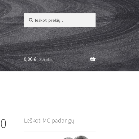
Ieškoti:
Ieškoti
0,00
€
0 prekių
90
Leškoti MC padangų