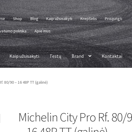
me
Shop
Blog
Kaip užsisakyti
Krepšelis
Prisijungti
vatumo politika
Apie mus
Kaip užsisakyti
Testų
Brand
Kontaktai
Rf. 80/90 – 16 48P TT (galinė)
Michelin City Pro Rf. 80/
– 16 48P TT (galinė)