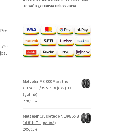
už pačią geriausią rinkos kainą.
 Pro
 yra
os,
Metzeler ME 888 Marathon
Ultra 300/35 VR 18 (87V) TL
(galinė)
278,95
€
Metzeler Cruisetec Rf. 180/65 B
16 81H TL (galinė)
205,95
€