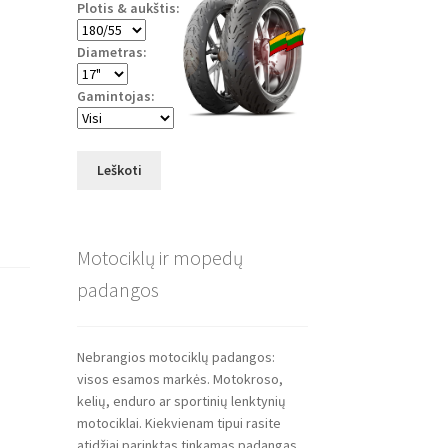
Plotis & aukštis:
Diametras:
Gamintojas:
Leškoti
Motociklų ir mopedų
padangos
Nebrangios motociklų padangos:
visos esamos markės. Motokroso,
kelių, enduro ar sportinių lenktynių
motociklai. Kiekvienam tipui rasite
atidžiai parinktas tinkamas padangas