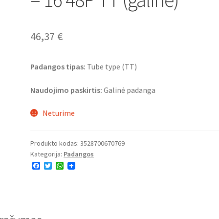
46,37
€
Padangos tipas:
Tube type (TT)
Naudojimo paskirtis:
Galinė padanga
Neturime
Produkto kodas:
3528700670769
Kategorija:
Padangos
F
T
W
a
w
h
c
i
a
e
t
t
b
t
s
o
e
A
o
r
p