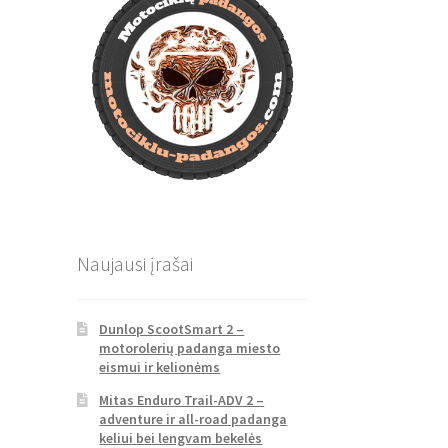
Naujausi įrašai
Dunlop ScootSmart 2 –
motorolerių padanga miesto
eismui ir kelionėms
Mitas Enduro Trail-ADV 2 –
adventure ir all-road padanga
keliui bei lengvam bekelės