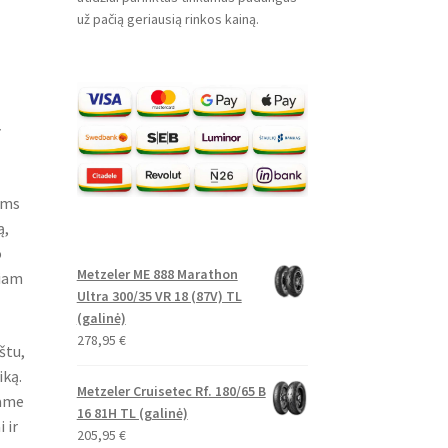
už pačią geriausią rinkos kainą.
r
ems
ą,
o
Metzeler ME 888 Marathon
niam
Ultra 300/35 VR 18 (87V) TL
(galinė)
278,95
€
štu,
iką.
Metzeler Cruisetec Rf. 180/65 B
name
16 81H TL (galinė)
 ir
205,95
€