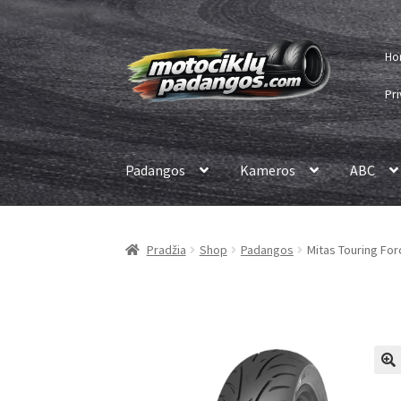
Pereiti
Pereiti
Ho
prie
prie
meniu
turinio
Pri
Padangos
Kameros
ABC
Pradžia
Shop
Padangos
Mitas Touring Forc