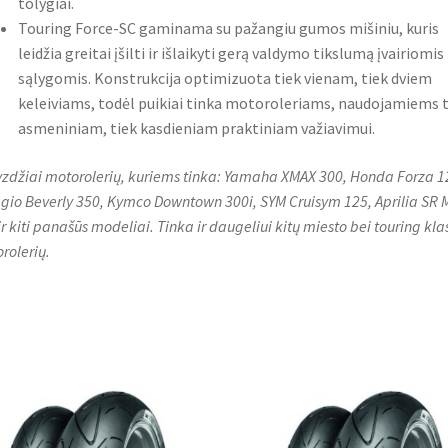
tolygiai.
Touring Force-SC gaminama su pažangiu gumos mišiniu, kuris
leidžia greitai įšilti ir išlaikyti gerą valdymo tikslumą įvairiomis
sąlygomis. Konstrukcija optimizuota tiek vienam, tiek dviem
keleiviams, todėl puikiai tinka motoroleriams, naudojamiems t
asmeniniam, tiek kasdieniam praktiniam važiavimui.
zdžiai motorolerių, kuriems tinka: Yamaha XMAX 300, Honda Forza 1
gio Beverly 350, Kymco Downtown 300i, SYM Cruisym 125, Aprilia SR 
ir kiti panašūs modeliai. Tinka ir daugeliui kitų miesto bei touring kla
rolerių.