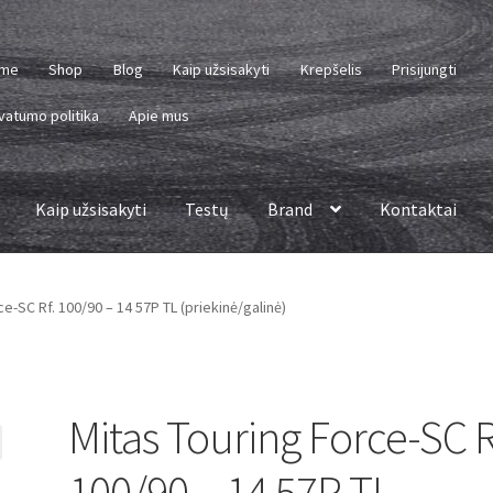
me
Shop
Blog
Kaip užsisakyti
Krepšelis
Prisijungti
vatumo politika
Apie mus
Kaip užsisakyti
Testų
Brand
Kontaktai
e-SC Rf. 100/90 – 14 57P TL (priekinė/galinė)
Mitas Touring Force-SC R
100/90 – 14 57P TL