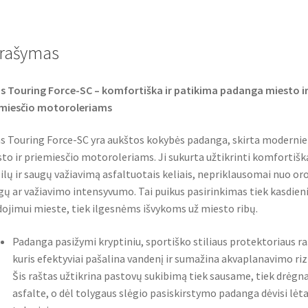
e
t
t
b
t
s
o
e
A
o
r
p
rašymas
k
p
s Touring Force-SC – komfortiška ir patikima padanga miesto i
emiesčio motoroleriams
s Touring Force-SC yra aukštos kokybės padanga, skirta moderni
to ir priemiesčio motoroleriams. Ji sukurta užtikrinti komfortišk
ilų ir saugų važiavimą asfaltuotais keliais, nepriklausomai nuo or
gų ar važiavimo intensyvumo. Tai puikus pasirinkimas tiek kasdie
ojimui mieste, tiek ilgesnėms išvykoms už miesto ribų.
Padanga pasižymi kryptiniu, sportiško stiliaus protektoriaus ra
kuris efektyviai pašalina vandenį ir sumažina akvaplanavimo riz
Šis raštas užtikrina pastovų sukibimą tiek sausame, tiek drėg
asfalte, o dėl tolygaus slėgio pasiskirstymo padanga dėvisi lėtai