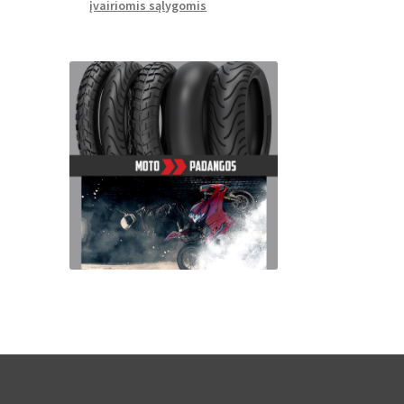
įvairiomis sąlygomis