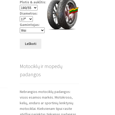
Plotis & aukštis:
Diametras:
Gamintojas:
Leškoti
Motociklų ir mopedų
padangos
Nebrangios motociklų padangos:
visos esamos markės. Motokroso,
kelių, enduro ar sportinių lenktynių
motociklai. Kiekvienam tipui rasite
atidžiai parinktas tinkamas padangas