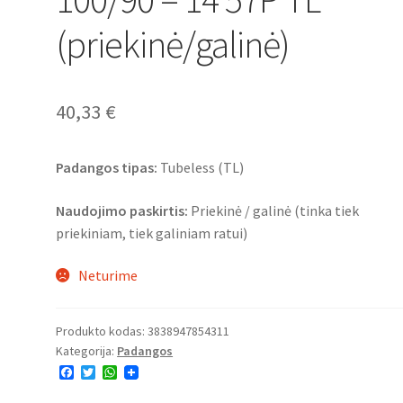
(priekinė/galinė)
40,33
€
Padangos tipas:
Tubeless (TL)
Naudojimo paskirtis:
Priekinė / galinė (tinka tiek
priekiniam, tiek galiniam ratui)
Neturime
Produkto kodas:
3838947854311
Kategorija:
Padangos
F
T
W
a
w
h
c
i
a