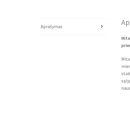
Ap
Aprašymas
Mita
pri
Mita
mies
stab
sąly
naud