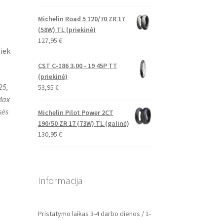
Michelin Road 5 120/70 ZR 17
(58W) TL (priekinė)
127,95
€
iek
CST C-186 3.00 - 19 45P TT
(priekinė)
25,
53,95
€
Max
sės
Michelin Pilot Power 2CT
190/50 ZR 17 (73W) TL (galinė)
130,95
€
Informacija
Pristatymo laikas 3-4 darbo dienos / 1-