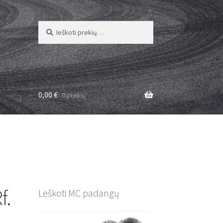
Ieškoti:
Ieškoti
0,00
€
0 prekių
f.
Leškoti MC padangų