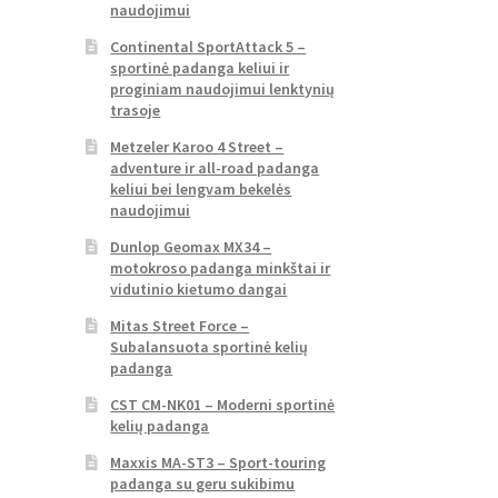
naudojimui
Continental SportAttack 5 –
sportinė padanga keliui ir
proginiam naudojimui lenktynių
trasoje
Metzeler Karoo 4 Street –
adventure ir all-road padanga
keliui bei lengvam bekelės
naudojimui
Dunlop Geomax MX34 –
motokroso padanga minkštai ir
vidutinio kietumo dangai
Mitas Street Force –
Subalansuota sportinė kelių
padanga
CST CM-NK01 – Moderni sportinė
kelių padanga
Maxxis MA-ST3 – Sport-touring
padanga su geru sukibimu