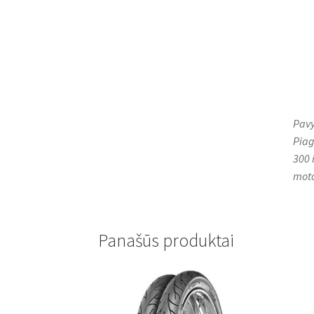
Pavy
Piag
300 
moto
Panašūs produktai