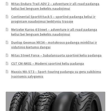
Mitas Enduro Trail-ADV 2 – adventure ir all-road padanga
keliui bei lengvam bekelės naudojimui
Continental SportAttack 5 – sportinė padanga keliui ir
proginiam naudojimui lenktynių trasoje
Metzeler Karoo 4 Street – adventure ir all-road padanga
keliui bei lengvam bekelės naudojimui
Dunlop Geomax MX34 – motokroso padanga minkštai ir
vidutinio kietumo dangai
Mitas Street Force – Subalansuota sportinė kelių padanga
CST CM-NK01 – Moderni sportinė kelių padanga
Maxxis MA-ST3 – Sport-touring padanga su geru sukibimu
įvairiomis sąlygomis