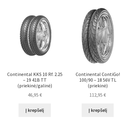
Continental KKS 10 Rf. 2.25
Continental ContiGo!
– 19 41B TT
100/90 – 18 56V TL
(priekinė/galinė)
(priekinė)
46,95
€
112,95
€
Į krepšelį
Į krepšelį