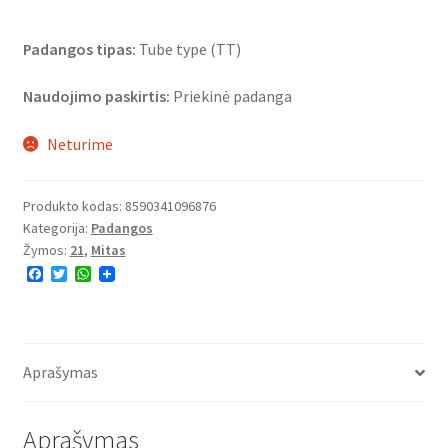
Padangos tipas:
Tube type (TT)
Naudojimo paskirtis:
Priekinė padanga
Neturime
Produkto kodas:
8590341096876
Kategorija:
Padangos
Žymos:
21
,
Mitas
F
T
W
a
w
h
c
i
a
e
t
t
b
t
s
o
e
A
o
r
p
Aprašymas
k
p
Aprašymas