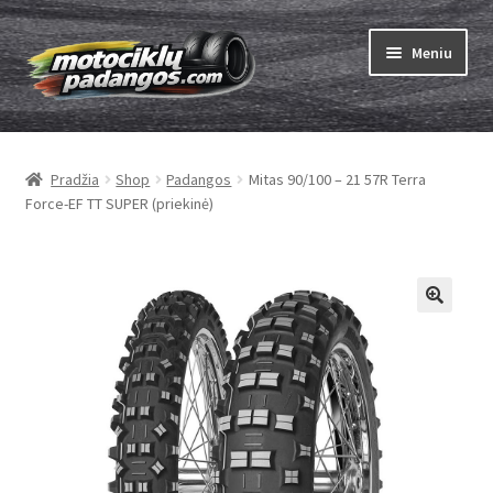
Pereiti
Pereiti
Meniu
prie
prie
meniu
turinio
Išskleist
Padangos
sub-
Pradžia
Shop
Padangos
Mitas 90/100 – 21 57R Terra
menu
Išskleist
Kameros
Force-EF TT SUPER (priekinė)
sub-
menu
Išskleist
ABC
sub-
menu
Kaip užsisakyti
Testų
Išskleist
Brand
sub-
menu
Kontaktai