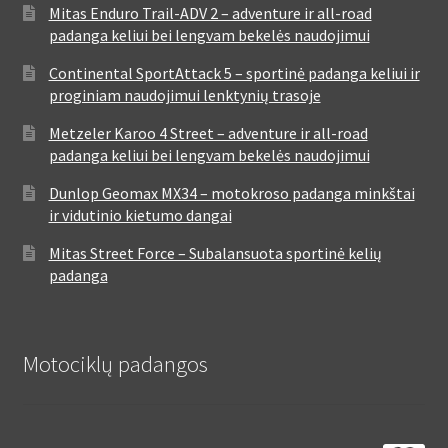
Mitas Enduro Trail-ADV 2 – adventure ir all-road
padanga keliui bei lengvam bekelės naudojimui
Continental SportAttack 5 – sportinė padanga keliui ir
proginiam naudojimui lenktynių trasoje
Metzeler Karoo 4 Street – adventure ir all-road
padanga keliui bei lengvam bekelės naudojimui
Dunlop Geomax MX34 – motokroso padanga minkštai
ir vidutinio kietumo dangai
Mitas Street Force – Subalansuota sportinė kelių
padanga
Motociklų padangos