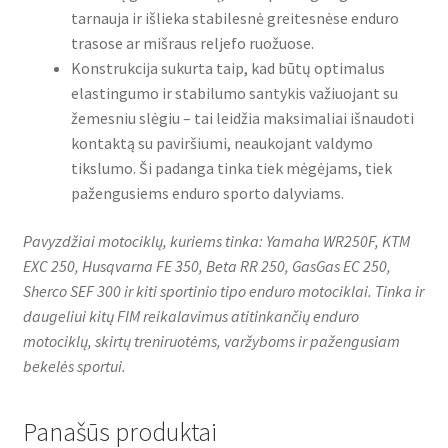
tarnauja ir išlieka stabilesnė greitesnėse enduro
trasose ar mišraus reljefo ruožuose.
Konstrukcija sukurta taip, kad būtų optimalus
elastingumo ir stabilumo santykis važiuojant su
žemesniu slėgiu – tai leidžia maksimaliai išnaudoti
kontaktą su paviršiumi, neaukojant valdymo
tikslumo. Ši padanga tinka tiek mėgėjams, tiek
pažengusiems enduro sporto dalyviams.
Pavyzdžiai motociklų, kuriems tinka: Yamaha WR250F, KTM
EXC 250, Husqvarna FE 350, Beta RR 250, GasGas EC 250,
Sherco SEF 300 ir kiti sportinio tipo enduro motociklai. Tinka ir
daugeliui kitų FIM reikalavimus atitinkančių enduro
motociklų, skirtų treniruotėms, varžyboms ir pažengusiam
bekelės sportui.
Panašūs produktai