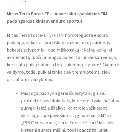
Mitas Terra Force-EF – universalios paskirties FIM
padanga klasikiniam enduro sportui
Mitas Terra Force-EF yra FIM homologuota enduro
padanga, sukurta sportiškam važinėjimui įvairiomis
bekelės sąlygomis – nuo miško takų ir kalnų kelių iki
akmenuotų ruožų ir lengvo purvo. Tai universali versija,
kuri siūlo puikų balansą tarp sukibimo, ilgaamžiškumo ir
valdymo, todėl puikiai tinka tiek treniruotėms, tiek
oficialioms varžyboms.
Padanga pasižymi gerai išdėstytais, giliais
protektoriaus blokeliais, kurie efektyviai pašalina
purvą ir leidžia išlaikyti kontrolę važiuojant
skirtingo tipo paviršiumi. Lyginant su „SM“ ar
„PRO“ versijomis, Terra Force-EF turi šiek tiek
kietesnį gumos mišinį, todėl padanga ilgiau