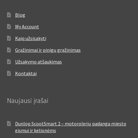
Blog
My Account
Kaip užsisakyti
Grąžinimai ir pinigų grąžinimas
Užsakymo atšaukimas
Kontaktai
Naujausi įrašai
Dunlop ScootSmart 2 – motorolerių padanga miesto
eismui ir kelionėms