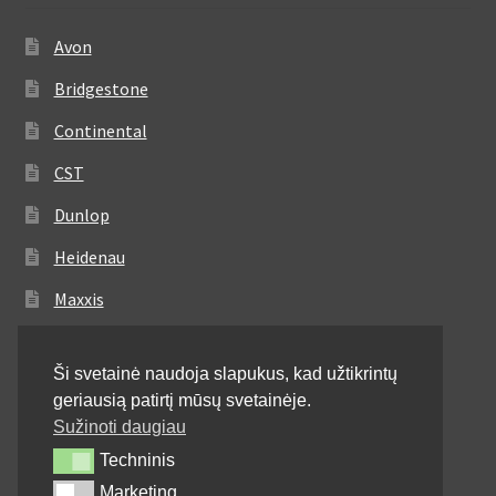
Avon
Bridgestone
Continental
CST
Dunlop
Heidenau
Maxxis
Metzeler
Ši svetainė naudoja slapukus, kad užtikrintų
Michelin
geriausią patirtį mūsų svetainėje.
Mitas
Sužinoti daugiau
Techninis
Techninis
Pirelli
Marketing
Marketing