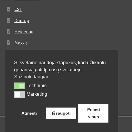
CST
Dunlop
Heidenau
Maxxis
Metzeler
Ši svetainė naudoja slapukus, kad užtikrintų
Michelin
geriausią patirtį mūsų svetainėje.
Mitas
Sužinoti daugiau
Techninis
Techninis
Pirelli
Marketing
Marketing
Shinko
Priimti
Atmesti
Išsaugoti
visus
0
Ieškoti:
Ieškoti