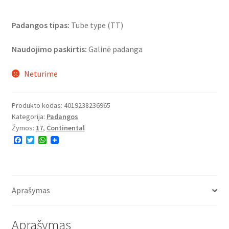
Padangos tipas:
Tube type (TT)
Naudojimo paskirtis:
Galinė padanga
Neturime
Produkto kodas:
4019238236965
Kategorija:
Padangos
Žymos:
17
,
Continental
F
T
W
a
w
h
c
i
a
e
t
t
b
t
s
o
e
A
o
r
p
Aprašymas
k
p
Aprašymas