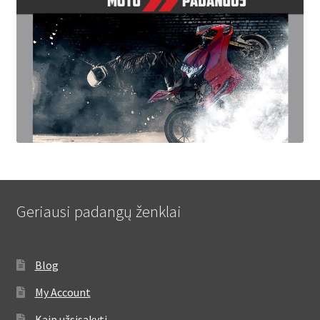
Geriausi padangų ženklai
Blog
My Account
Kaip užsisakyti