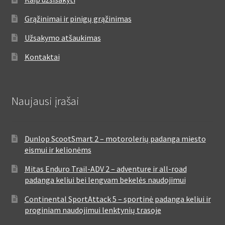
Grąžinimai ir pinigų grąžinimas
Užsakymo atšaukimas
Kontaktai
Naujausi įrašai
Dunlop ScootSmart 2 – motorolerių padanga miesto
eismui ir kelionėms
Mitas Enduro Trail-ADV 2 – adventure ir all-road
padanga keliui bei lengvam bekelės naudojimui
Continental SportAttack 5 – sportinė padanga keliui ir
proginiam naudojimui lenktynių trasoje