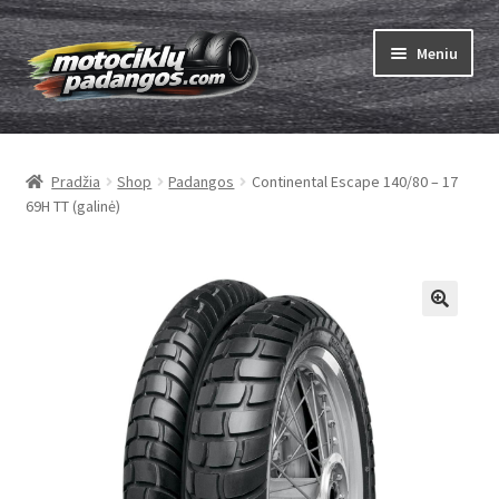
Pereiti
Pereiti
Meniu
prie
prie
meniu
turinio
Išskleist
Padangos
sub-
Pradžia
Shop
Padangos
Continental Escape 140/80 – 17
menu
Išskleist
Kameros
69H TT (galinė)
sub-
menu
Išskleist
ABC
sub-
menu
Kaip užsisakyti
Testų
Išskleist
Brand
sub-
menu
Kontaktai