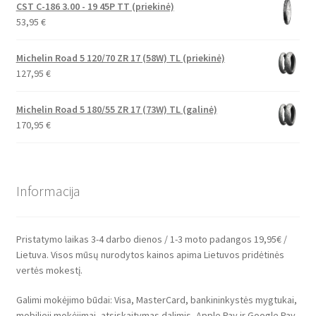
CST C-186 3.00 - 19 45P TT (priekinė)
53,95
€
Michelin Road 5 120/70 ZR 17 (58W) TL (priekinė)
127,95
€
Michelin Road 5 180/55 ZR 17 (73W) TL (galinė)
170,95
€
Informacija
Pristatymo laikas 3-4 darbo dienos / 1-3 moto padangos 19,95€ /
Lietuva. Visos mūsų nurodytos kainos apima Lietuvos pridėtinės
vertės mokestį.
Galimi mokėjimo būdai: Visa, MasterCard, bankininkystės mygtukai,
mobilieji mokėjimai, atsiskaitymas dalimis, Apple Pay ir Google Pay.