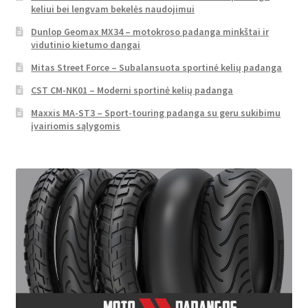
keliui bei lengvam bekelės naudojimui
Dunlop Geomax MX34 – motokroso padanga minkštai ir
vidutinio kietumo dangai
Mitas Street Force – Subalansuota sportinė kelių padanga
CST CM-NK01 – Moderni sportinė kelių padanga
Maxxis MA-ST3 – Sport-touring padanga su geru sukibimu
įvairiomis sąlygomis