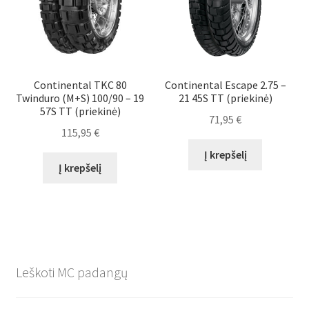
Continental TKC 80
Continental Escape 2.75 –
Twinduro (M+S) 100/90 – 19
21 45S TT (priekinė)
57S TT (priekinė)
71,95
€
115,95
€
Į krepšelį
Į krepšelį
Leškoti MC padangų