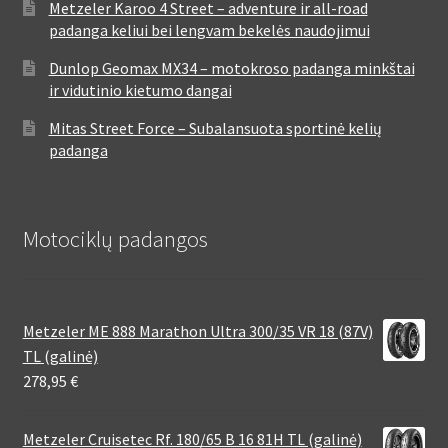
Metzeler Karoo 4 Street – adventure ir all-road
padanga keliui bei lengvam bekelės naudojimui
Dunlop Geomax MX34 – motokroso padanga minkštai
ir vidutinio kietumo dangai
Mitas Street Force – Subalansuota sportinė kelių
padanga
Motociklų padangos
Metzeler ME 888 Marathon Ultra 300/35 VR 18 (87V)
TL (galinė)
278,95
€
Metzeler Cruisetec Rf. 180/65 B 16 81H TL (galinė)