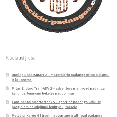
Naujausi įrašai
Dunlop ScootSmart 2 – motorolerių padanga miesto eismui
ir kelionėms
Mitas Enduro Trail-ADV 2 – adventure ir all-road padanga
keliui bei lengvam bekelės naudojimui
Continental SportAttack 5 – sportinė padanga keliui ir
proginiam naudojimui lenktynių trasoje
Metzeler Karoo 4 Street – adventure ir all-road padanga