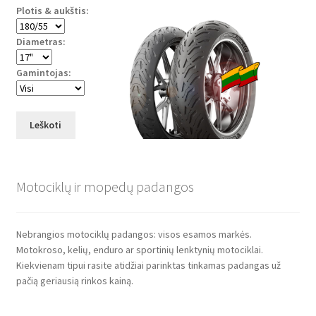
Plotis & aukštis:
Diametras:
Gamintojas:
Leškoti
Motociklų ir mopedų padangos
Nebrangios motociklų padangos: visos esamos markės.
Motokroso, kelių, enduro ar sportinių lenktynių motociklai.
Kiekvienam tipui rasite atidžiai parinktas tinkamas padangas už
pačią geriausią rinkos kainą.