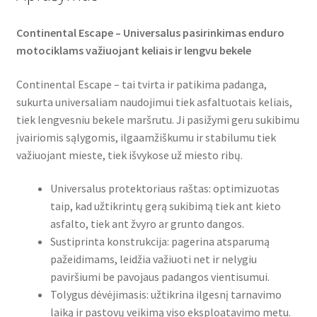
Continental Escape – Universalus pasirinkimas enduro
motociklams važiuojant keliais ir lengvu bekele
Continental Escape – tai tvirta ir patikima padanga,
sukurta universaliam naudojimui tiek asfaltuotais keliais,
tiek lengvesniu bekele maršrutu. Ji pasižymi geru sukibimu
įvairiomis sąlygomis, ilgaamžiškumu ir stabilumu tiek
važiuojant mieste, tiek išvykose už miesto ribų.
Universalus protektoriaus raštas: optimizuotas
taip, kad užtikrintų gerą sukibimą tiek ant kieto
asfalto, tiek ant žvyro ar grunto dangos.
Sustiprinta konstrukcija: pagerina atsparumą
pažeidimams, leidžia važiuoti net ir nelygiu
paviršiumi be pavojaus padangos vientisumui.
Tolygus dėvėjimasis: užtikrina ilgesnį tarnavimo
laiką ir pastovų veikimą viso eksploatavimo metu.