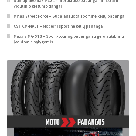
Dunlop Geomax MX34 – motokroso padanga minkštai ir
vidutinio kietumo dangai
Mitas Street Force – Subalansuota sportinė kelių padanga
CST CM-NK01 – Moderni sportinė kelių padanga
Maxxis MA-ST3 – Sport-touring padanga su geru sukibimu
įvairiomis sąlygomis