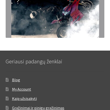
Geriausi padangų ženklai
Blog
My Account
Kaip užsisakyti
Grąžinimai ir pinigų grąžinimas