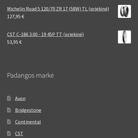
Michelin Road 5 120/70 ZR 17 (58W) TL (priekinė)
127,95
€
CST C-186 3.00 - 19 45P TT (priekinė)
53,95
€
Padangos markė
Avon
Bridgestone
Continental
CST