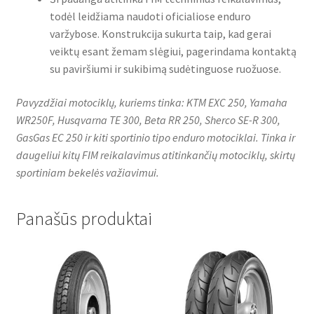
todėl leidžiama naudoti oficialiose enduro
varžybose. Konstrukcija sukurta taip, kad gerai
veiktų esant žemam slėgiui, pagerindama kontaktą
su paviršiumi ir sukibimą sudėtinguose ruožuose.
Pavyzdžiai motociklų, kuriems tinka: KTM EXC 250, Yamaha
WR250F, Husqvarna TE 300, Beta RR 250, Sherco SE-R 300,
GasGas EC 250 ir kiti sportinio tipo enduro motociklai. Tinka ir
daugeliui kitų FIM reikalavimus atitinkančių motociklų, skirtų
sportiniam bekelės važiavimui.
Panašūs produktai