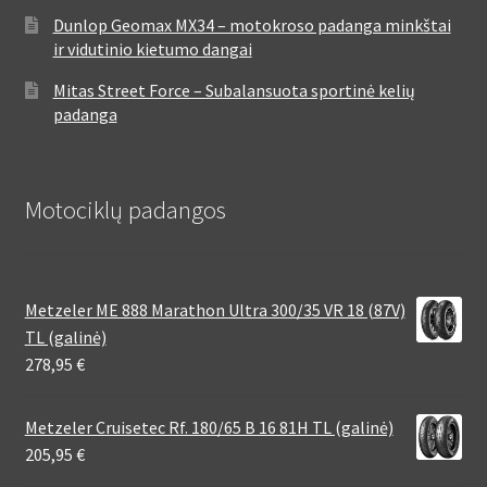
Dunlop Geomax MX34 – motokroso padanga minkštai
ir vidutinio kietumo dangai
Mitas Street Force – Subalansuota sportinė kelių
padanga
Motociklų padangos
Metzeler ME 888 Marathon Ultra 300/35 VR 18 (87V)
TL (galinė)
278,95
€
Metzeler Cruisetec Rf. 180/65 B 16 81H TL (galinė)
205,95
€