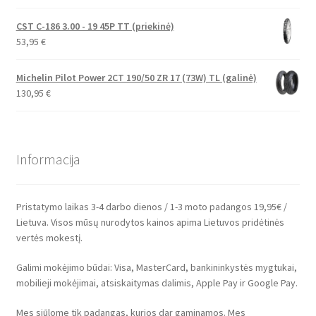
CST C-186 3.00 - 19 45P TT (priekinė)
53,95
€
Michelin Pilot Power 2CT 190/50 ZR 17 (73W) TL (galinė)
130,95
€
Informacija
Pristatymo laikas 3-4 darbo dienos / 1-3 moto padangos 19,95€ /
Lietuva. Visos mūsų nurodytos kainos apima Lietuvos pridėtinės
vertės mokestį.
Galimi mokėjimo būdai: Visa, MasterCard, bankininkystės mygtukai,
mobilieji mokėjimai, atsiskaitymas dalimis, Apple Pay ir Google Pay.
Mes siūlome tik padangas, kurios dar gaminamos. Mes