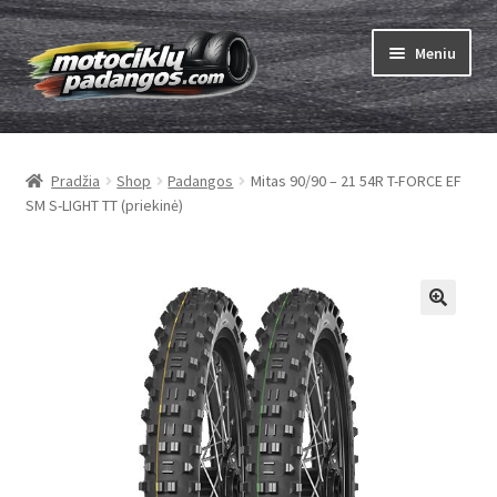
Pereiti
Pereiti
Meniu
prie
prie
meniu
turinio
Išskleist
Padangos
sub-
Pradžia
Shop
Padangos
Mitas 90/90 – 21 54R T-FORCE EF
menu
Išskleist
Kameros
SM S-LIGHT TT (priekinė)
sub-
menu
Išskleist
ABC
sub-
menu
Kaip užsisakyti
Testų
Išskleist
Brand
sub-
menu
Kontaktai