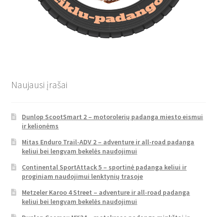
Naujausi įrašai
Dunlop ScootSmart 2 – motorolerių padanga miesto eismui
ir kelionėms
Mitas Enduro Trail-ADV 2 – adventure ir all-road padanga
keliui bei lengvam bekelės naudojimui
Continental SportAttack 5 – sportinė padanga keliui ir
proginiam naudojimui lenktynių trasoje
Metzeler Karoo 4 Street – adventure ir all-road padanga
keliui bei lengvam bekelės naudojimui