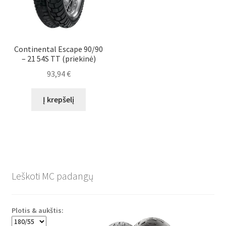
Continental Escape 90/90
– 21 54S TT (priekinė)
93,94
€
Į krepšelį
Leškoti MC padangų
Plotis & aukštis: