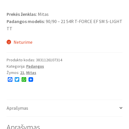
Prekės ženklas:
Mitas
Padangos modelis:
90/90 – 21 54R T-FORCE EF SM S-LIGHT
TT
Neturime
Produkto kodas:
3831126107314
Kategorija:
Padangos
Žymos:
21
,
Mitas
F
T
W
a
w
h
c
i
a
e
t
t
b
t
s
o
e
A
o
r
p
Aprašymas
k
p
Aprašymas