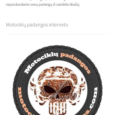
neparduodame senų padangų iš sandėlio likučių.
Motociklų padangos internetu