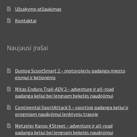
Užsakymo atšaukimas
Kontaktai
Naujausi įrašai
Dunlop ScootSmart 2 – motorolerių padanga miesto
eismui ir kelionėms
Mitas Enduro Trail-ADV 2 – adventure ir all-road
padanga keliui bei lengvam bekelės naudojimui
Continental SportAttack 5 – sportinė padanga keliui ir
proginiam naudojimui lenktynių trasoje
Metzeler Karoo 4 Street – adventure ir all-road
padanga keliui bei lengvam bekelės naudojimui