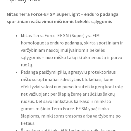
Mitas Terra Force-EF SM Super Light – enduro padanga
sportiniam važiavimui mišriomis bekelės sąlygomis
Mitas Terra Force-EF SM (Super) yra FIM
homologuota enduro padanga, skirta sportiniam ir
varžybiniam naudojimui įvairiomis bekelės
sąlygomis – nuo miško takų iki akmenuotų ir purvo
ruožų.
Padanga pasižymi giliu, agresyviu protektoriaus
raštu su optimaliai išdėstytais blokeliais, kurie
efektyviai valosi nuo purvo ir suteikia gerą kontrolę
net važiuojant per šlapią žemę ar slidžius šaknų
ruožus. Dėl savo lankstaus karkaso ir minkšto
gumos mišinio Terra Force-EF SM ypač tinka
šlapioms, minkštoms trasoms arba varžyboms po
lietaus.
Ši padanga atitinka FIM techninius reikalavimus,