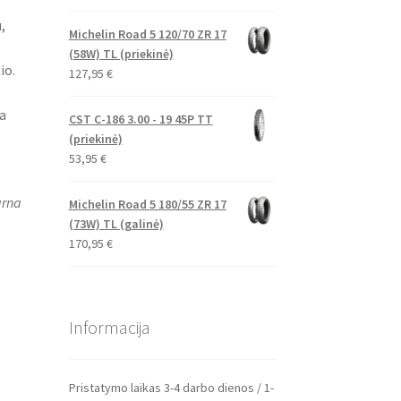
,
Michelin Road 5 120/70 ZR 17
(58W) TL (priekinė)
io.
127,95
€
a
CST C-186 3.00 - 19 45P TT
(priekinė)
53,95
€
arna
Michelin Road 5 180/55 ZR 17
(73W) TL (galinė)
170,95
€
Informacija
Pristatymo laikas 3-4 darbo dienos / 1-