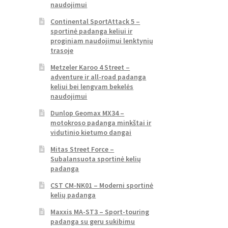
naudojimui
Continental SportAttack 5 –
sportinė padanga keliui ir
proginiam naudojimui lenktynių
trasoje
Metzeler Karoo 4 Street –
adventure ir all-road padanga
keliui bei lengvam bekelės
naudojimui
Dunlop Geomax MX34 –
motokroso padanga minkštai ir
vidutinio kietumo dangai
Mitas Street Force –
Subalansuota sportinė kelių
padanga
CST CM-NK01 – Moderni sportinė
kelių padanga
Maxxis MA-ST3 – Sport-touring
padanga su geru sukibimu