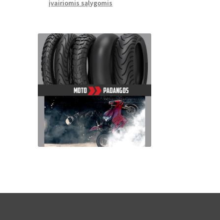
įvairiomis sąlygomis