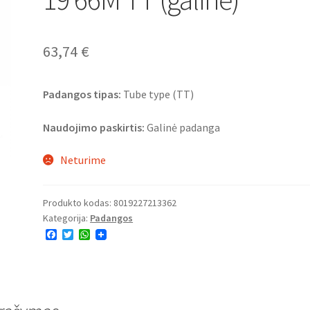
63,74
€
Padangos tipas:
Tube type (TT)
Naudojimo paskirtis:
Galinė padanga
Neturime
Produkto kodas:
8019227213362
Kategorija:
Padangos
F
T
W
a
w
h
c
i
a
e
t
t
b
t
s
o
e
A
o
r
p