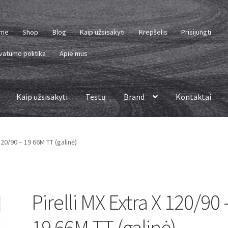
me
Shop
Blog
Kaip užsisakyti
Krepšelis
Prisijungti
vatumo politika
Apie mus
Kaip užsisakyti
Testų
Brand
Kontaktai
 120/90 – 19 66M TT (galinė)
Pirelli MX Extra X 120/90 
19 66M TT (galinė)