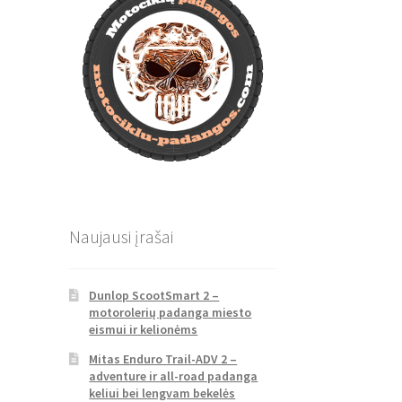
Naujausi įrašai
Dunlop ScootSmart 2 –
motorolerių padanga miesto
eismui ir kelionėms
Mitas Enduro Trail-ADV 2 –
adventure ir all-road padanga
keliui bei lengvam bekelės