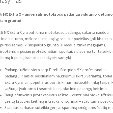
rašymas
k
p
lli MX Extra X – universali motokroso padanga vidutinio kietumo 
iam gruntui
lli MX Extra X yra patikima motokroso padanga, sukurta naudoti
tinio kietumo, mišriose trasų sąlygose, kur paviršius gali kisti nuo 
 purios žemės iki suspausto grunto. Ji idealiai tinka mėgėjams,
iruotėms ir pusiau profesionaliam sportui, siūlydama tvirtą sukib
ilumą ir puikią kainos bei kokybės santykį.
Padanga užima vietą tarp Pirelli Scorpion MX profesionalių
padangų ir labiau kasdieniam naudojimui skirtų variantų, todėl
Extra X yra itin populiarus pasirinkimas motociklininkų tarpe, k
važiuoja įvairiomis trasomis be nuolatinio padangų keitimo.
Daugiafunkcinis protektoriaus raštas – centriniai blokai užtikr
greitą krypties keitimą ir trauką, o išoriniai – stabilumą posūki
Stabilus karkasas suteikia gerą atsparumą smūgiams šuolių me