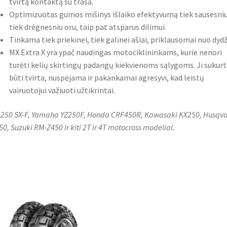
tvirtą kontaktą su trasa.
Optimizuotas gumos mišinys išlaiko efektyvumą tiek sausesniu
tiek drėgnesniu oru, taip pat atsparus dilimui.
Tinkama tiek priekinei, tiek galinei ašiai, priklausomai nuo dydž
MX Extra X yra ypač naudingas motociklininkams, kurie nenori
turėti kelių skirtingų padangų kiekvienoms sąlygoms. Ji sukurt
būti tvirta, nuspėjama ir pakankamai agresyvi, kad leistų
vairuotojui važiuoti užtikrintai.
250 SX-F, Yamaha YZ250F, Honda CRF450R, Kawasaki KX250, Husqv
50, Suzuki RM-Z450 ir kiti 2T ir 4T motocross modeliai.