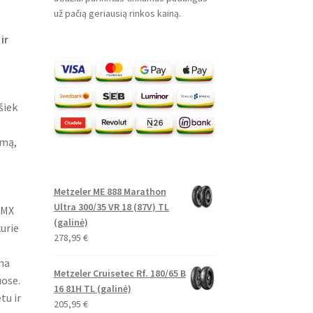
už pačią geriausią rinkos kainą.
ir
šiek
imą,
Metzeler ME 888 Marathon
Ultra 300/35 VR 18 (87V) TL
 MX
(galinė)
urie
278,95
€
ina
Metzeler Cruisetec Rf. 180/65 B
uose.
16 81H TL (galinė)
tu ir
205,95
€