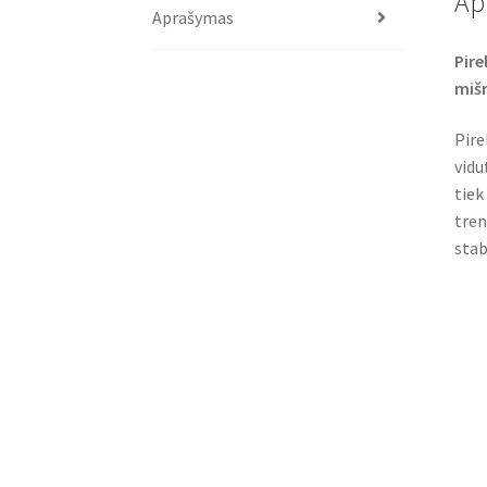
Ap
Aprašymas
Pire
mišr
Pire
vidu
tiek
tren
stab