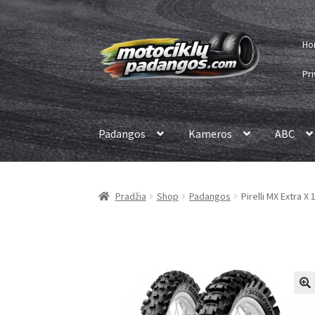
Pereiti
Pereiti
Ho
prie
prie
meniu
turinio
Pri
Padangos
Kameros
ABC
Pradžia
Shop
Padangos
Pirelli MX Extra X