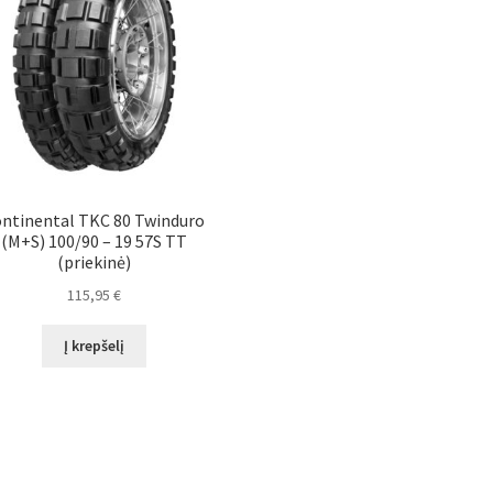
ntinental TKC 80 Twinduro
(M+S) 100/90 – 19 57S TT
(priekinė)
115,95
€
Į krepšelį