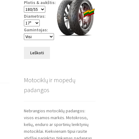
Plotis & aukštis:
Diametras:
Gamintojas:
Leškoti
Motociklų ir mopedų
padangos
Nebrangios motociklų padangos:
visos esamos markės. Motokroso,
kelių, enduro ar sportinių lenktynių
motociklai. Kiekvienam tipui rasite
atidžiai parinktas tinkamas padangas