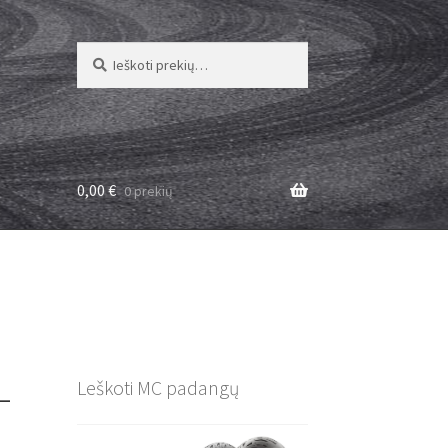
Ieškoti:
Ieškoti
0,00
€
0 prekių
–
Leškoti MC padangų