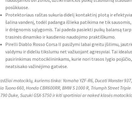
naudojamos dvi zonos, užtikrinančios puikų stabilumą stabdant
posūkiuose.
Protektoriaus raštas sukuria didelį kontaktinį plotą ir efektyvia
šalina vandenį, todėl padanga išlieka patikima ne tik sausomis,
ir drėgnomis sąlygomis. Tai padeda pasiekti puikų balansą tarp
trasinės dinamiko ir kasdienio naudojimo praktiškumo.
Pirelli Diablo Rosso Corsa II pasižymi labai greitu įšilimu, jautri
valdymu ir dideliu tikslumu net važiuojant agresyviai. Tai idealu
pasirinkimas motociklininkams, kurie nori trasos lygio pojūčio,
neatsisako važinėjimo gatvėse.
zdžiai motociklų, kuriems tinka: Yamaha YZF-R6, Ducati Monster 937
lia Tuono 660, Honda CBR600RR, BMW S 1000 R, Triumph Street Triple 
790 Duke, Suzuki GSX-S750 ir kiti sportiniai ar naked klasės motocikla