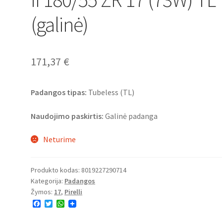
(galinė)
171,37
€
Padangos tipas:
Tubeless (TL)
Naudojimo paskirtis:
Galinė padanga
Neturime
Produkto kodas:
8019227290714
Kategorija:
Padangos
Žymos:
17
,
Pirelli
F
T
W
a
w
h
c
i
a