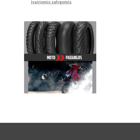
įvairiomis sąlygomis