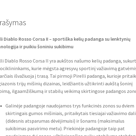
e
t
t
b
t
s
o
e
A
o
r
p
rašymas
k
p
lli Diablo Rosso Corsa II – sportiška kelių padanga su lenktynių
nologija ir puikiu šoniniu sukibimu
lli Diablo Rosso Corsa II yra aukštos našumo kelių padanga, sukur
ciklininkams, kurie mėgsta agresyvų sportinį važiavimą gatvėmis
arčiais išvažiuoja į trasą. Tai pirmoji Pirelli padanga, kurioje pritai
iazonis trijų mišinių dizainas, leidžiantis užtikrinti aukštą šoninį
bimą, ilgaamžiškumą ir stabilų veikimą skirtingose padangos zon
Galinėje padangoje naudojamos trys funkcinės zonos su dviem
skirtingais gumos mišiniais, pritaikytais tiesiajai važiavimo dali
(didesnis atsparumas dėvėjimuisi) ir šonams (maksimalus
sukibimas pasvirimo metu). Priekinėje padangoje taip pat