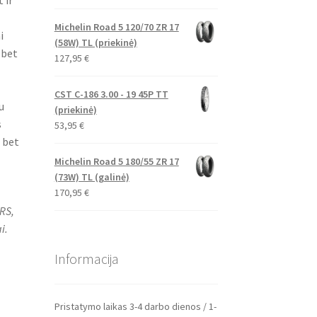
 ir
Michelin Road 5 120/70 ZR 17
i
(58W) TL (priekinė)
 bet
127,95
€
CST C-186 3.00 - 19 45P TT
u
(priekinė)
s
53,95
€
 bet
Michelin Road 5 180/55 ZR 17
(73W) TL (galinė)
,
170,95
€
RS,
i.
Informacija
Pristatymo laikas 3-4 darbo dienos / 1-