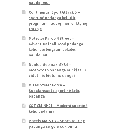
naudojimui
Continental SportAttack 5 –
sportinė padanga keliui ir
proginiam naudojimui lenktynių
trasoje
Metzeler Karoo 4 Street –
adventure ir all-road padanga
keliui bei lengvam bekelės
naudojimui
Dunlop Geomax MX34 –
motokroso padanga minkštai ir
vidutinio kietumo dangai
Mitas Street Force –
Subalansuota sportinė kelių
padanga
CST CM-NK01 – Moderni sportinė
kelių padanga
Maxxis MA-ST3 – Sport-touring
padanga su geru sukibimu