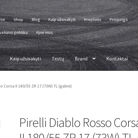
me
Shop
Blog
Kaip užsisakyti
Krepšelis
Prisijungti
vatumo politika
Apie mus
Kaip užsisakyti
Testų
Brand
Kontaktai
so Corsa II 180/55 ZR 17 (73W) TL (galinė)
Pirelli Diablo Rosso Cors
II 180/55 ZR 17 (73W) TL