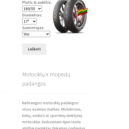
Plotis & aukštis:
Diametras:
Gamintojas:
Leškoti
Motociklų ir mopedų
padangos
Nebrangios motociklų padangos:
visos esamos markės. Motokroso,
kelių, enduro ar sportinių lenktynių
motociklai. Kiekvienam tipui rasite
atidžiai parinktas tinkamas padangas