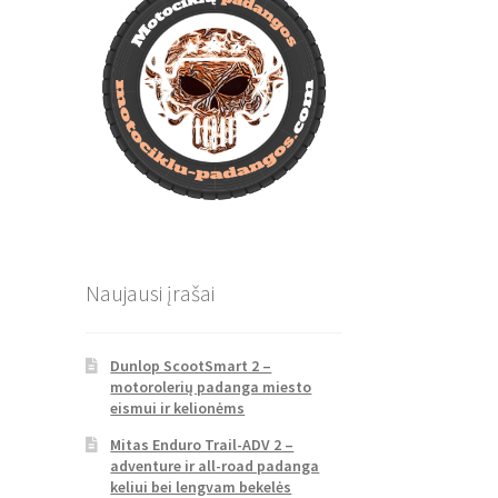
Naujausi įrašai
Dunlop ScootSmart 2 –
motorolerių padanga miesto
eismui ir kelionėms
Mitas Enduro Trail-ADV 2 –
adventure ir all-road padanga
keliui bei lengvam bekelės