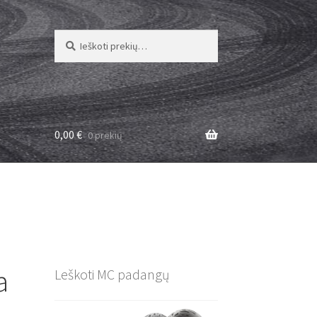
Ieškoti:
Ieškoti
0,00
€
0 prekių
a
Leškoti MC padangų