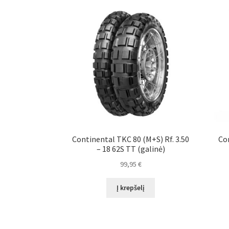
Continental TKC 80 (M+S) Rf. 3.50
Con
– 18 62S TT (galinė)
99,95
€
Į krepšelį