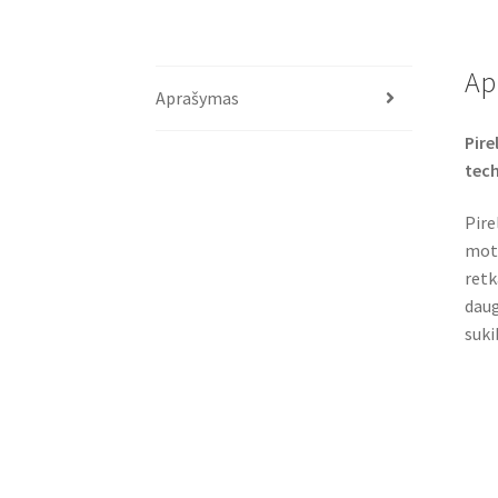
Ap
Aprašymas
Pire
tech
Pire
moto
retk
daug
suki