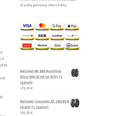
už pačią geriausią rinkos kainą.
ta
 ir
kytas
Metzeler ME 888 Marathon
Ultra 300/35 VR 18 (87V) TL
ose.
(galinė)
278,95
€
ai
Metzeler Cruisetec Rf. 180/65 B
16 81H TL (galinė)
205,95
€