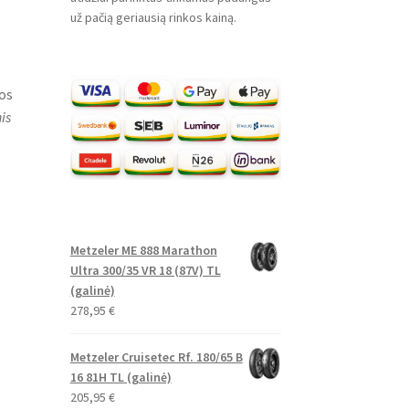
už pačią geriausią rinkos kainą.
os
is
Metzeler ME 888 Marathon
Ultra 300/35 VR 18 (87V) TL
(galinė)
278,95
€
Metzeler Cruisetec Rf. 180/65 B
16 81H TL (galinė)
205,95
€