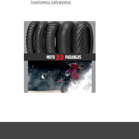
įvairiomis sąlygomis