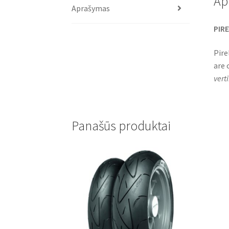
Ap
Aprašymas
PIRE
Pire
are 
vert
Panašūs produktai