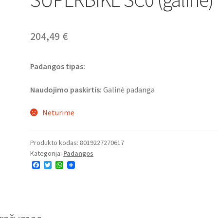
204,49
€
Padangos tipas:
Naudojimo paskirtis:
Galinė padanga
Neturime
Produkto kodas:
8019227270617
Kategorija:
Padangos
F
T
W
a
w
h
c
i
a
e
t
t
b
t
s
o
e
A
o
r
p