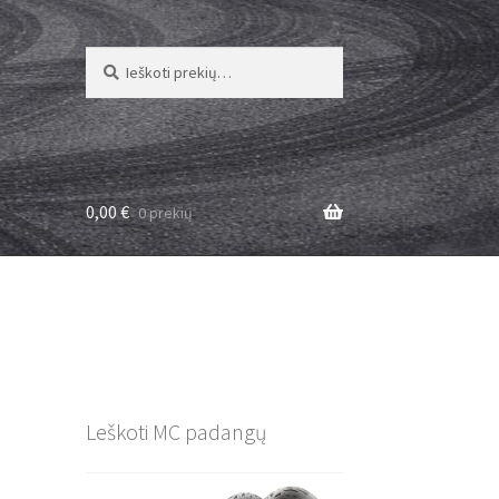
Ieškoti:
Ieškoti
0,00
€
0 prekių
Leškoti MC padangų