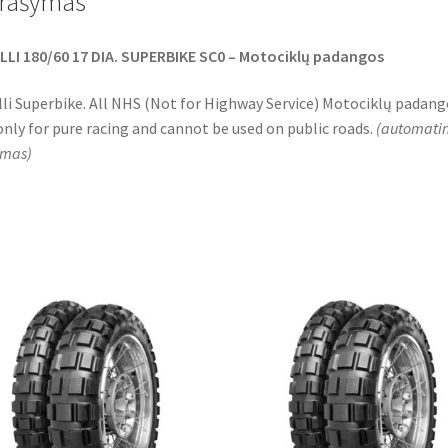
rašymas
k
p
LLI 180/60 17 DIA. SUPERBIKE SC0 – Motociklų padangos
lli Superbike. All NHS (Not for Highway Service) Motociklų padang
only for pure racing and cannot be used on public roads.
(
automatin
imas
)