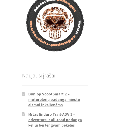
Naujausi įrašai
Dunlop ScootSmart 2 –
motorolerių padanga miesto
eismui ir kelionėms
Mitas Enduro Trail-ADV 2 –
adventure ir all-road padanga
keliui bei lengvam bekelės