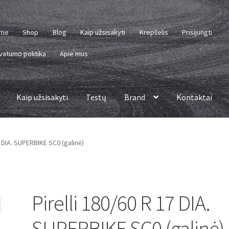
me
Shop
Blog
Kaip užsisakyti
Krepšelis
Prisijungti
vatumo politika
Apie mus
Kaip užsisakyti
Testų
Brand
Kontaktai
7 DIA. SUPERBIKE SC0 (galinė)
Pirelli 180/60 R 17 DIA.
SUPERBIKE SC0 (galinė)