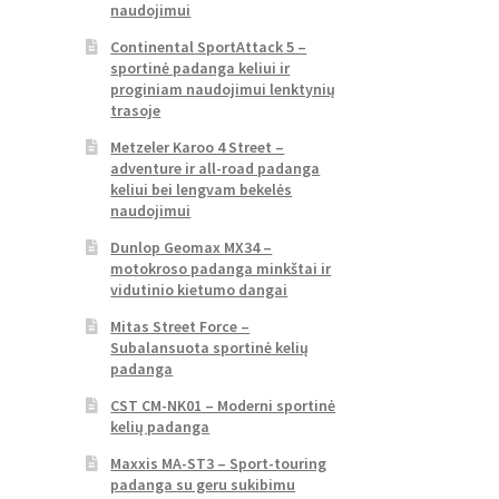
naudojimui
Continental SportAttack 5 –
sportinė padanga keliui ir
proginiam naudojimui lenktynių
trasoje
Metzeler Karoo 4 Street –
adventure ir all-road padanga
keliui bei lengvam bekelės
naudojimui
Dunlop Geomax MX34 –
motokroso padanga minkštai ir
vidutinio kietumo dangai
Mitas Street Force –
Subalansuota sportinė kelių
padanga
CST CM-NK01 – Moderni sportinė
kelių padanga
Maxxis MA-ST3 – Sport-touring
padanga su geru sukibimu