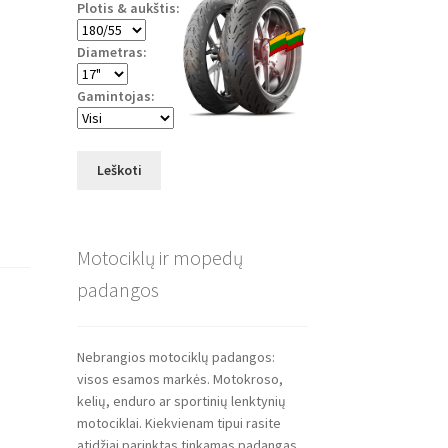
Plotis & aukštis:
Diametras:
Gamintojas:
Leškoti
Motociklų ir mopedų
padangos
Nebrangios motociklų padangos:
visos esamos markės. Motokroso,
kelių, enduro ar sportinių lenktynių
motociklai. Kiekvienam tipui rasite
atidžiai parinktas tinkamas padangas